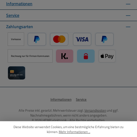
Informationen
Service
Zahlungsarten
Vorkasse
PayPal
Kredit- oder Debitkarte über PayPal
Später Bezahlen ü
Rechnung nur für Firmen Kommunen
Klarna über Mollie Zahlungssystem
paysafecard über Mollie Zah
Apple Pay über M
Kreditkarte über Mollie Zahlungssystem
Informationen
Service
Alle Preise inkl. gesetzl. Mehrwertsteuer zzgl.
Versandkosten
und ggf.
Nachnahmegebühren, wenn nicht anders angegeben.
© 2026 HENRI elektronik - Alle Rechte vorbehalten.
Diese Website verwendet Cookies, um eine bestmögliche Erfahrung bieten zu
können.
Mehr Informationen ...