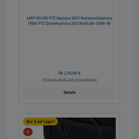
4MP WLAN PTZ Kamera WiFi Netzwerkkamera
IP66 PTZ Domekamera SD1A404XB-GNR-W
Regulärer Preis:
Ab
229,00 €
Preise inkl. MwSt. zzgl. Versandkosten
Details
Nur 3 auf Lager!
Rabatt
%