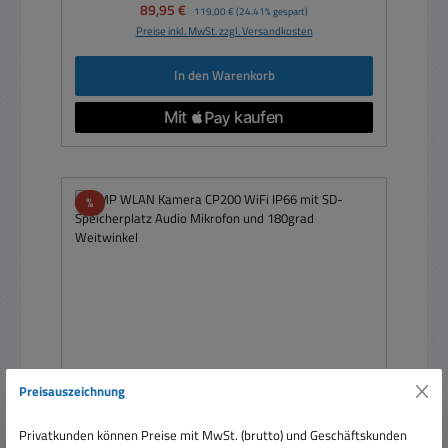
Verkaufspreis:
89,95 €
Regulärer Preis:
119,00 €
(24.41% gespart)
Preise inkl. MwSt. zzgl. Versandkosten
In den Warenkorb
Rabatt
%
Preisauszeichnung
Privatkunden können Preise mit MwSt. (brutto) und Geschäftskunden