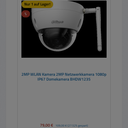
Nur 1 auf Lager!
Rabatt
%
2MP WLAN Kamera 2MP Netzwerkkamera 1080p
IP67 Domekamera BHDW1235
Verkaufspreis:
79,00 €
Regulärer Preis:
109,00 €
(27.52% gespart)