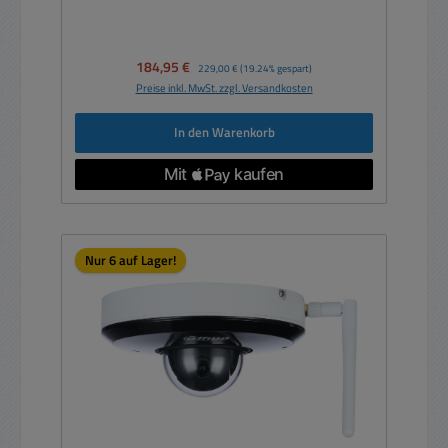
Verkaufspreis:
184,95 €
Regulärer Preis:
229,00 €
(19.24% gespart)
Preise inkl. MwSt. zzgl. Versandkosten
In den Warenkorb
Nur 6 auf Lager!