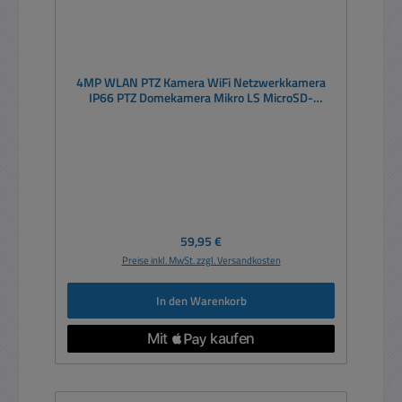
4MP WLAN PTZ Kamera WiFi Netzwerkkamera
IP66 PTZ Domekamera Mikro LS MicroSD-
Speicherplatz
Regulärer Preis:
59,95 €
Preise inkl. MwSt. zzgl. Versandkosten
In den Warenkorb