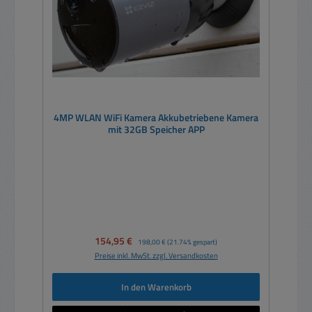
4MP WLAN WiFi Kamera Akkubetriebene Kamera
mit 32GB Speicher APP
Verkaufspreis:
154,95 €
Regulärer Preis:
198,00 €
(21.74% gespart)
Preise inkl. MwSt. zzgl. Versandkosten
In den Warenkorb