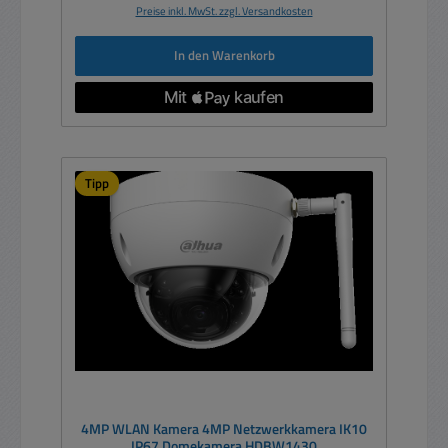
Preise inkl. MwSt. zzgl. Versandkosten
In den Warenkorb
Tipp
4MP WLAN Kamera 4MP Netzwerkkamera IK10
IP67 Domekamera HDBW1430