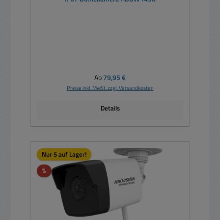
Regulärer Preis:
Ab
79,95 €
Preise inkl. MwSt. zzgl. Versandkosten
Details
Nur 5 auf Lager!
Rabatt
%