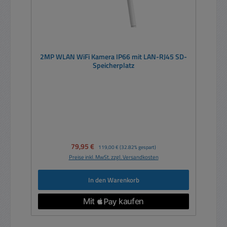
2MP WLAN WiFi Kamera IP66 mit LAN-RJ45 SD-
Speicherplatz
Verkaufspreis:
79,95 €
Regulärer Preis:
119,00 €
(32.82% gespart)
Preise inkl. MwSt. zzgl. Versandkosten
In den Warenkorb