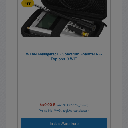
Tipp
WLAN Messgerät HF Spektrum Analyzer RF-
Explorer-3 WiFi
Verkaufspreis:
440,00 €
Regulärer Preis:
449,99 €
(2.22% gespart)
Preise inkl. MwSt. zzgl. Versandkosten
In den Warenkorb