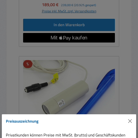
Verkaufspreis:
189,00 €
Regulärer Preis:
239,00 €
(20.92% gespart)
Preise inkl. MwSt. zzgl. Versandkosten
In den Warenkorb
Rabatt
%
Preisauszeichnung
Privatkunden können Preise mit MwSt. (brutto) und Geschäftskunden