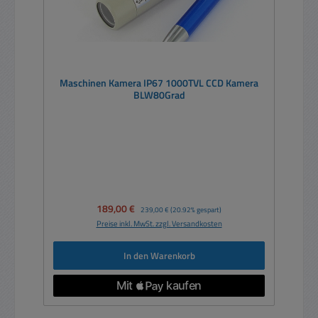
Maschinen Kamera IP67 1000TVL CCD Kamera
BLW80Grad
Verkaufspreis:
189,00 €
Regulärer Preis:
239,00 €
(20.92% gespart)
Preise inkl. MwSt. zzgl. Versandkosten
In den Warenkorb