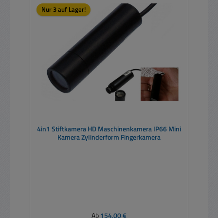
Nur 3 auf Lager!
4in1 Stiftkamera HD Maschinenkamera IP66 Mini
Kamera Zylinderform Fingerkamera
Regulärer Preis:
Ab
154,00 €