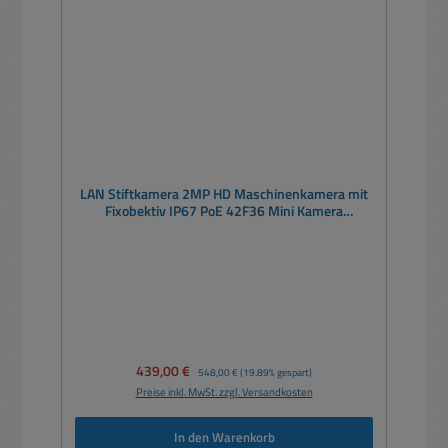
LAN Stiftkamera 2MP HD Maschinenkamera mit
Fixobektiv IP67 PoE 42F36 Mini Kamera
Zylinderform Fingerkamera
Verkaufspreis:
439,00 €
Regulärer Preis:
548,00 €
(19.89% gespart)
Preise inkl. MwSt. zzgl. Versandkosten
In den Warenkorb