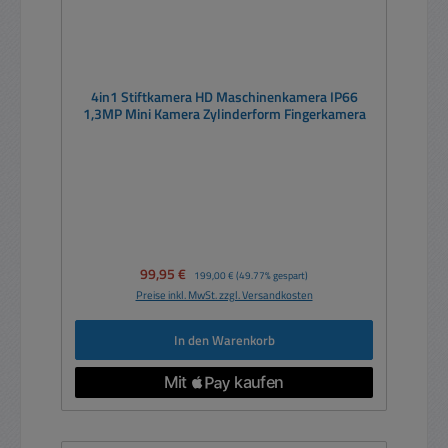
4in1 Stiftkamera HD Maschinenkamera IP66
1,3MP Mini Kamera Zylinderform Fingerkamera
Verkaufspreis:
99,95 €
Regulärer Preis:
199,00 €
(49.77% gespart)
Preise inkl. MwSt. zzgl. Versandkosten
In den Warenkorb