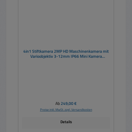
4in1 Stiftkamera 2MP HD Maschinenkamera mit
Varioobjektiv 3-12mm IP66 Mini Kamera
Zylinderform Fingerkamera
Regulärer Preis:
Ab
249,00 €
Preise inkl. MwSt. zzgl. Versandkosten
Details