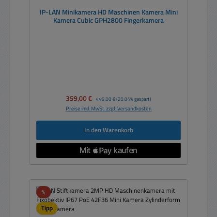
IP-LAN Minikamera HD Maschinen Kamera Mini
Kamera Cubic GPH2800 Fingerkamera
Verkaufspreis:
359,00 €
Regulärer Preis:
449,00 €
(20.04% gespart)
Preise inkl. MwSt. zzgl. Versandkosten
In den Warenkorb
Rabatt
%
Tipp