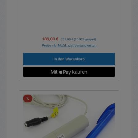
Verkaufspreis:
189,00 €
Regulärer Preis:
239,00 €
(20.92% gespart)
Preise inkl. MwSt. zzgl. Versandkosten
In den Warenkorb
Rabatt
%