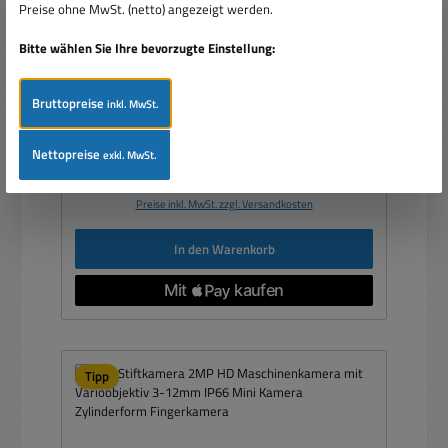
Maschinen Kamera IP67 1000TVL CCD Kamera
Preise ohne MwSt. (netto) angezeigt werden.
CVBS BLW58Grad
Bitte wählen Sie Ihre bevorzugte Einstellung:
Bruttopreise
inkl. MwSt.
Nettopreise
exkl. MwSt.
Verkaufspreis:
195,00 €
Regulärer Preis:
239,00 €
(18.41% gespart)
Preise inkl. MwSt. zzgl. Versandkosten
In den Warenkorb
Tipp