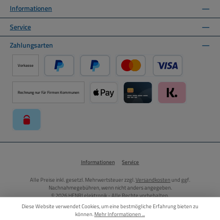
Informationen
Service
Zahlungsarten
Vorkasse
PayPal
Später Bezahlen über PayPal
Kredit- oder Debitkarte ü
Rechnung nur für Firmen Kommunen
Apple Pay über Mollie Zahlungssystem
Kreditkarte über Mollie Zahl
Klarna über Moll
paysafecard über Mollie Zahlungssystem
Informationen
Service
Alle Preise inkl. gesetzl. Mehrwertsteuer zzgl.
Versandkosten
und ggf.
Nachnahmegebühren, wenn nicht anders angegeben.
© 2026 HENRI elektronik - Alle Rechte vorbehalten.
Diese Website verwendet Cookies, um eine bestmögliche Erfahrung bieten zu
können.
Mehr Informationen ...