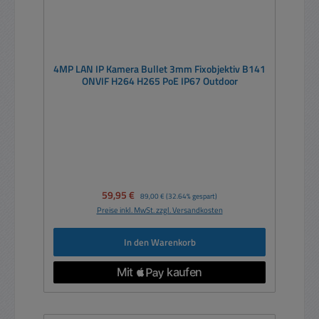
4MP LAN IP Kamera Bullet 3mm Fixobjektiv B141
ONVIF H264 H265 PoE IP67 Outdoor
Verkaufspreis:
59,95 €
Regulärer Preis:
89,00 €
(32.64% gespart)
Preise inkl. MwSt. zzgl. Versandkosten
In den Warenkorb