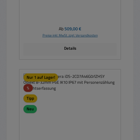
Regulärer Preis:
Ab
509,00 €
Preise inkl. MwSt. zzgl. Versandkosten
Details
Nur 1 auf Lager!
Rabatt
%
Tipp
Neu