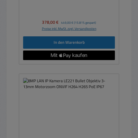
Verkaufspreis:
378,00 €
Regulärer Preis:
449,00 €
(15.81% gespart)
Preise inkl. MwSt. zzgl. Versandkosten
In den Warenkorb