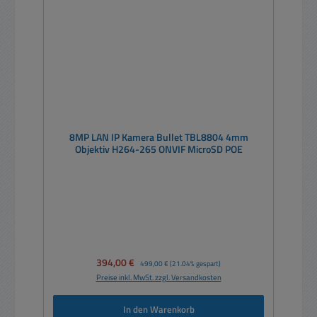
8MP LAN IP Kamera Bullet TBL8804 4mm
Objektiv H264-265 ONVIF MicroSD POE
Verkaufspreis:
394,00 €
Regulärer Preis:
499,00 €
(21.04% gespart)
Preise inkl. MwSt. zzgl. Versandkosten
In den Warenkorb