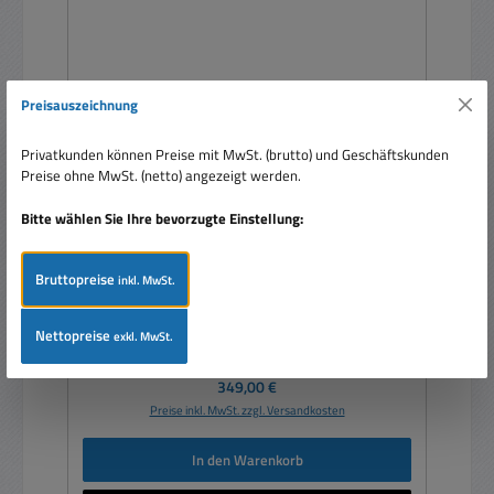
Preisauszeichnung
Privatkunden können Preise mit MwSt. (brutto) und Geschäftskunden
Preise ohne MwSt. (netto) angezeigt werden.
4MP LAN IP Kamera LE232 Bullet Alarmkamera
ONVIF H264 H265 PoE IP67 Fixobjeltiv Audio und
Bitte wählen Sie Ihre bevorzugte Einstellung:
Alarm Input
Bruttopreise
inkl. MwSt.
Nettopreise
exkl. MwSt.
Regulärer Preis:
349,00 €
Preise inkl. MwSt. zzgl. Versandkosten
In den Warenkorb