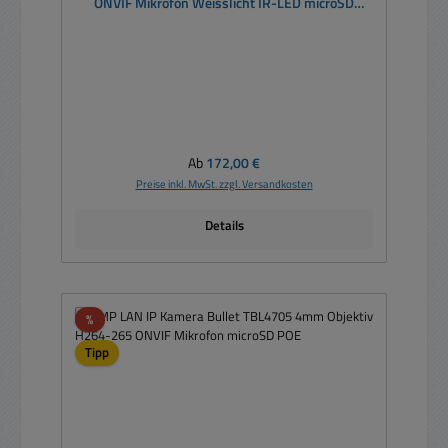
ONVIF Mikrofon Weisslicht IR-LED microSD
Kartenslot POE IK10 KI-Funktion
Regulärer Preis:
Ab
172,00 €
Preise inkl. MwSt. zzgl. Versandkosten
Details
Rabatt
%
Tipp