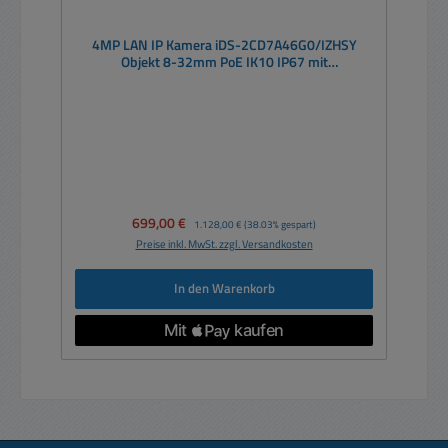
4MP LAN IP Kamera iDS-2CD7A46G0/IZHSY
Objekt 8-32mm PoE IK10 IP67 mit
Personenzählung Gesichtserfassung
Verkaufspreis:
699,00 €
Regulärer Preis:
1.128,00 €
(38.03% gespart)
Preise inkl. MwSt. zzgl. Versandkosten
In den Warenkorb