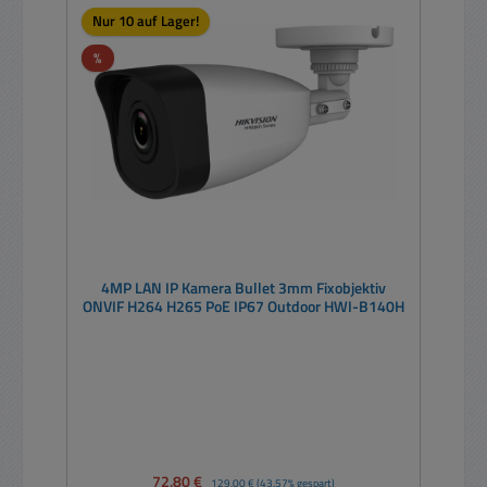
Nur 10 auf Lager!
Rabatt
%
4MP LAN IP Kamera Bullet 3mm Fixobjektiv
ONVIF H264 H265 PoE IP67 Outdoor HWI-B140H
Verkaufspreis:
72,80 €
Regulärer Preis:
129,00 €
(43.57% gespart)