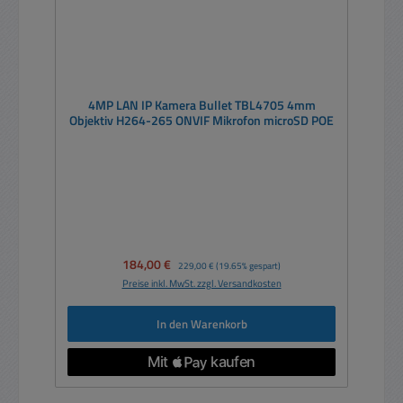
4MP LAN IP Kamera Bullet TBL4705 4mm
Objektiv H264-265 ONVIF Mikrofon microSD POE
Verkaufspreis:
184,00 €
Regulärer Preis:
229,00 €
(19.65% gespart)
Preise inkl. MwSt. zzgl. Versandkosten
In den Warenkorb