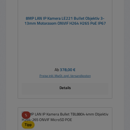
8MP LAN IP Kamera LE221 Bullet Objektiv 3-
13mm Motorzoom ONVIF H264 H265 PoE IP67
Regulärer Preis:
Ab
378,00 €
Preise inkl. MwSt. zzgl. Versandkosten
Details
Rabatt
%
Tipp