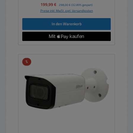
Verkaufspreis:
199,99 €
Regulärer Preis:
298,00 €
(32.89% gespart)
Preise inkl. MwSt. zzgl. Versandkosten
In den Warenkorb
Rabatt
%