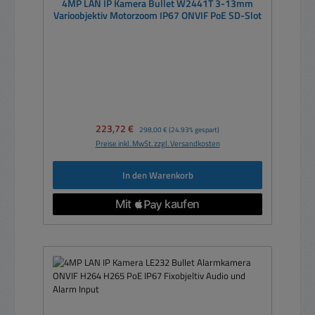
4MP LAN IP Kamera Bullet W2441T 3-13mm
Varioobjektiv Motorzoom IP67 ONVIF PoE SD-Slot
Verkaufspreis:
223,72 €
Regulärer Preis:
298,00 €
(24.93% gespart)
Preise inkl. MwSt. zzgl. Versandkosten
In den Warenkorb