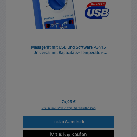
Messgerät mit USB und Software P3415
Universal mit Kapazitäts- Temperatur-
Frequenzmessbereich
Regulärer Preis:
74,95 €
Preise inkl. MwSt. zzgl. Versandkosten
In den Warenkorb