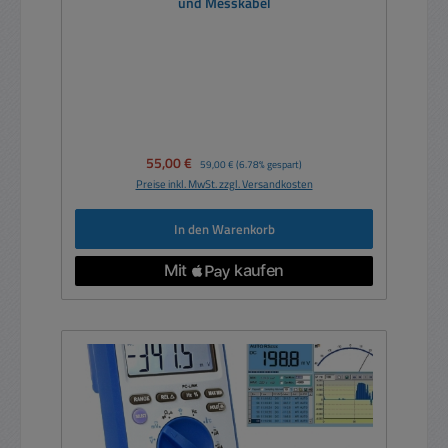
und Messkabel
Verkaufspreis:
55,00 €
Regulärer Preis:
59,00 €
(6.78% gespart)
Preise inkl. MwSt. zzgl. Versandkosten
In den Warenkorb