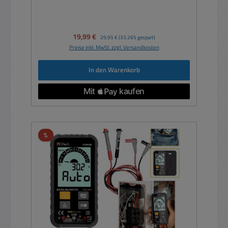
Verkaufspreis:
19,99 €
Regulärer Preis:
29,95 €
(33.26% gespart)
Preise inkl. MwSt. zzgl. Versandkosten
In den Warenkorb
Rabatt
%