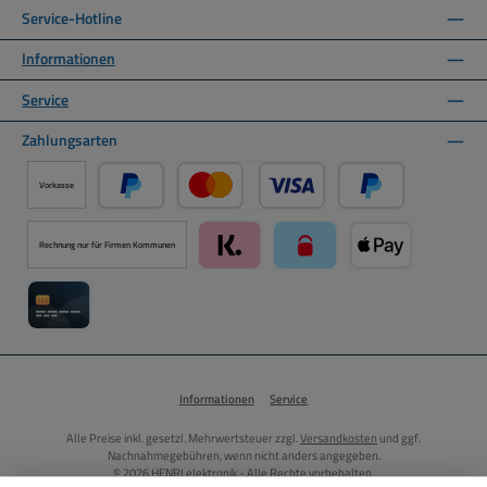
Service-Hotline
Informationen
Service
Zahlungsarten
Vorkasse
PayPal
Kredit- oder Debitkarte über PayPal
Später Bezahlen ü
Rechnung nur für Firmen Kommunen
Klarna über Mollie Zahlungssystem
paysafecard über Mollie Zah
Apple Pay über M
Kreditkarte über Mollie Zahlungssystem
Informationen
Service
Alle Preise inkl. gesetzl. Mehrwertsteuer zzgl.
Versandkosten
und ggf.
Nachnahmegebühren, wenn nicht anders angegeben.
© 2026 HENRI elektronik - Alle Rechte vorbehalten.