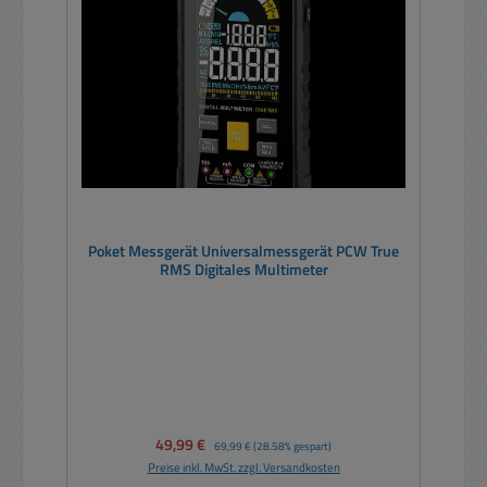
Poket Messgerät Universalmessgerät PCW True
RMS Digitales Multimeter
Verkaufspreis:
49,99 €
Regulärer Preis:
69,99 €
(28.58% gespart)
Preise inkl. MwSt. zzgl. Versandkosten