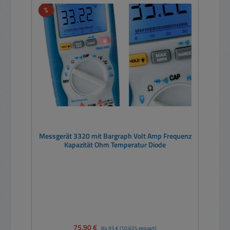
Rabatt
%
Messgerät 3320 mit Bargraph Volt Amp Frequenz
Kapazität Ohm Temperatur Diode
Verkaufspreis:
75,90 €
Regulärer Preis:
84,95 €
(10.65% gespart)