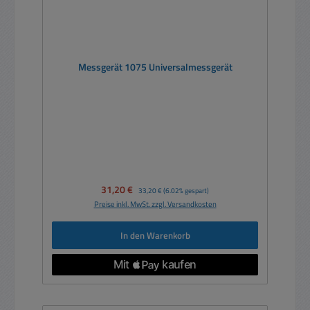
Messgerät 1075 Universalmessgerät
Verkaufspreis:
31,20 €
Regulärer Preis:
33,20 €
(6.02% gespart)
Preise inkl. MwSt. zzgl. Versandkosten
In den Warenkorb