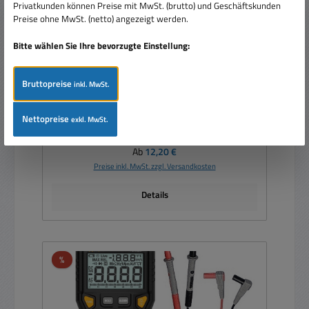
Privatkunden können Preise mit MwSt. (brutto) und Geschäftskunden
Preise ohne MwSt. (netto) angezeigt werden.
Messgerät Universalmessgerät PCWork PCW
Digitales Multimeter
Bitte wählen Sie Ihre bevorzugte Einstellung:
Bruttopreise
inkl. MwSt.
Nettopreise
exkl. MwSt.
Regulärer Preis:
Ab
12,20 €
Preise inkl. MwSt. zzgl. Versandkosten
Details
Rabatt
%