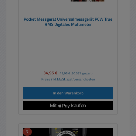
Pocket Messgerät Universalmessgerät PCW True
RMS Digitales Multimeter
Verkaufspreis:
34,95 €
Regulärer Preis:
49,95 €
(30.03% gespart)
Preise inkl. MwSt. zzgl. Versandkosten
In den Warenkorb
Rabatt
%