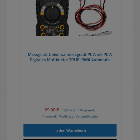
Messgerät Universalmessgerät PCWork PCW
Digitales Multimeter TRUE-RMA Automatik
Verkaufspreis:
29,90 €
Regulärer Preis:
39,95 €
(25.16% gespart)
Preise inkl. MwSt. zzgl. Versandkosten
In den Warenkorb