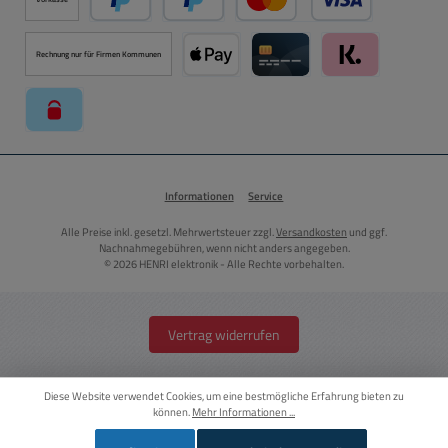
PayPal
Später Bezahlen über PayPal
Kredit- oder Debitkarte ü
Rechnung nur für Firmen Kommunen
Apple Pay über Mollie Zahlungssystem
Kreditkarte über Mollie Zahl
Klarna über Moll
paysafecard über Mollie Zahlungssystem
Informationen
Service
Alle Preise inkl. gesetzl. Mehrwertsteuer zzgl.
Versandkosten
und ggf.
Nachnahmegebühren, wenn nicht anders angegeben.
© 2026 HENRI elektronik - Alle Rechte vorbehalten.
Vertrag widerrufen
Diese Website verwendet Cookies, um eine bestmögliche Erfahrung bieten zu
können.
Mehr Informationen ...