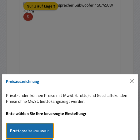
Nur 2 auf Lager!
Rabatt
%
Preisauszeichnung
305mm Basslautsprecher Subwoofer 150/450W
4Ohm
Privatkunden können Preise mit MwSt. (brutto) und Geschäftskunden
Preise ohne MwSt. (netto) angezeigt werden.
Bitte wählen Sie Ihre bevorzugte Einstellung:
Bruttopreise
inkl. MwSt.
Verkaufspreis:
69,90 €
Regulärer Preis:
76,28 €
(8.36% gespart)