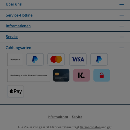
Über uns
Service-Hotline
Informationen
Service
Zahlungsarten
Vorkasse
PayPal
Kredit- oder Debitkarte über PayPal
Später Bezahlen ü
Rechnung nur für Firmen Kommunen
Kreditkarte über Mollie Zahlungssystem
Klarna über Mollie Zahlungss
paysafecard über
Apple Pay über Mollie Zahlungssystem
Informationen
Service
Alle Preise inkl. gesetzl. Mehrwertsteuer zzgl.
Versandkosten
und ggf.