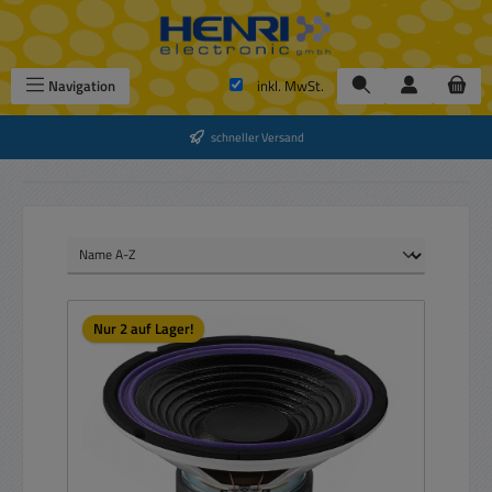
Zum Hauptinhalt springen
Navigation
inkl. MwSt.
schneller Versand
Nur 2 auf Lager!