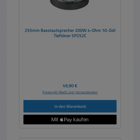
255mm Basslautsprecher 200W 4-Ohm 10-Zoll
Tieftöner SP252C
Regulärer Preis:
49,90 €
Preise inkl. MwSt. zzgl. Versandkosten
In den Warenkorb