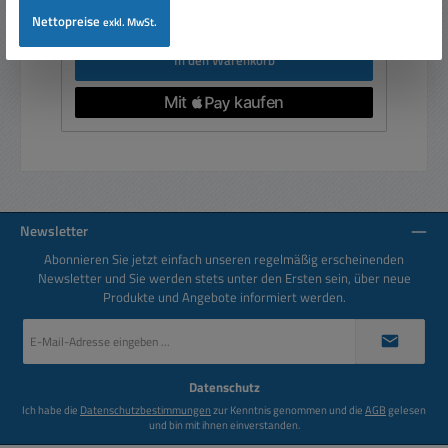
Preise inkl. MwSt. zzgl. Versandkosten
Nettopreise
exkl. MwSt.
In den Warenkorb
Newsletter
Abonnieren Sie jetzt einfach unseren regelmäßig erscheinenden
Newsletter und Sie werden stets unter den Ersten sein, über neue
Produkte und Angebote informiert werden.
E-
Mail-
Adresse
*
Datenschutz
Ich habe die
Datenschutzbestimmungen
zur Kenntnis genommen und die
AGB
gelesen
und bin mit ihnen einverstanden.