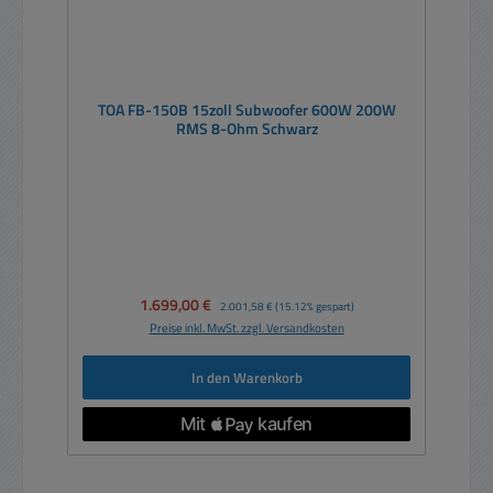
TOA FB-150B 15zoll Subwoofer 600W 200W
RMS 8-Ohm Schwarz
Verkaufspreis:
1.699,00 €
Regulärer Preis:
2.001,58 €
(15.12% gespart)
Preise inkl. MwSt. zzgl. Versandkosten
In den Warenkorb