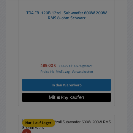
TOA FB-120B 12zoll Subwoofer 600W 200W
RMS 8-ohm Schwarz
Verkaufspreis:
489,00 €
Regulärer Preis:
572,39 €
(14.57% gespart)
Preise inkl. MwSt. zzgl. Versandkosten
In den Warenkorb
Nur 1 auf Lager!
Rabatt
%