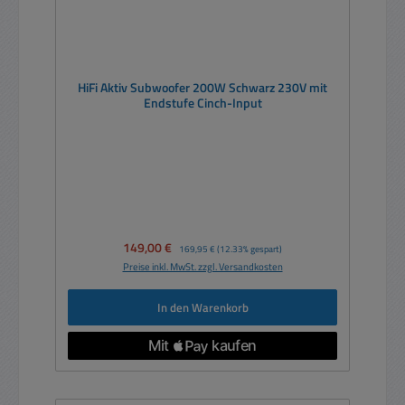
HiFi Aktiv Subwoofer 200W Schwarz 230V mit
Endstufe Cinch-Input
Verkaufspreis:
149,00 €
Regulärer Preis:
169,95 €
(12.33% gespart)
Preise inkl. MwSt. zzgl. Versandkosten
In den Warenkorb