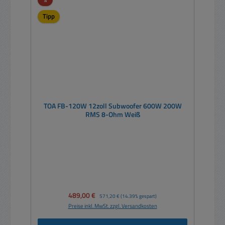
Tipp
TOA FB-120W 12zoll Subwoofer 600W 200W
RMS 8-Ohm Weiß
Verkaufspreis:
489,00 €
Regulärer Preis:
571,20 €
(14.39% gespart)
Preise inkl. MwSt. zzgl. Versandkosten