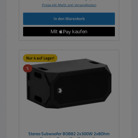
Preise inkl. MwSt. zzgl. Versandkosten
In den Warenkorb
Nur 4 auf Lager!
Rabatt
%
Stereo Subwoofer BOB82 2x300W 2x8Ohm