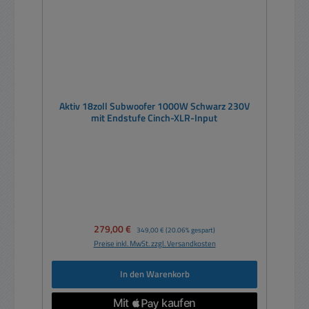
Aktiv 18zoll Subwoofer 1000W Schwarz 230V
mit Endstufe Cinch-XLR-Input
Verkaufspreis:
279,00 €
Regulärer Preis:
349,00 €
(20.06% gespart)
Preise inkl. MwSt. zzgl. Versandkosten
In den Warenkorb