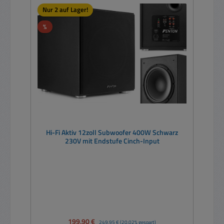
Nur 2 auf Lager!
Rabatt
%
Hi-Fi Aktiv 12zoll Subwoofer 400W Schwarz
230V mit Endstufe Cinch-Input
Verkaufspreis:
199,90 €
Regulärer Preis:
249,95 €
(20.02% gespart)