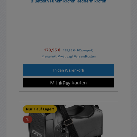
Bluetooth Funkmikrofon Rednermikrofon
Verkaufspreis:
179,95 €
Regulärer Preis:
199,95 €
(10% gespart)
Preise inkl. MwSt. zzgl. Versandkosten
In den Warenkorb
Nur 1 auf Lager!
Rabatt
%