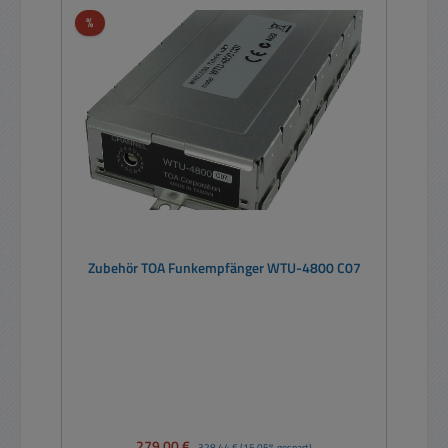
Rabatt
%
Zubehör TOA Funkempfänger WTU-4800 C07
Verkaufspreis:
279,00 €
Regulärer Preis:
328,44 €
(15.05% gespart)