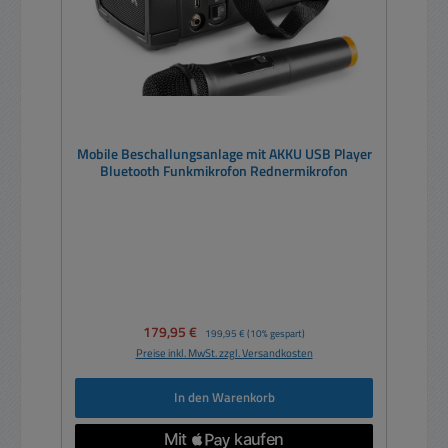
Mobile Beschallungsanlage mit AKKU USB Player
Bluetooth Funkmikrofon Rednermikrofon
Verkaufspreis:
179,95 €
Regulärer Preis:
199,95 €
(10% gespart)
Preise inkl. MwSt. zzgl. Versandkosten
In den Warenkorb