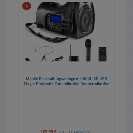
Rabatt
%
Mobile Beschallungsanlage mit AKKU SD USB
Player Bluetooth Funkmikrofon Rednermikrofon
Verkaufspreis:
229,95 €
Regulärer Preis:
269,95 €
(14.82% gespart)