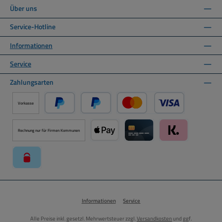
Über uns
Service-Hotline
Informationen
Service
Zahlungsarten
Vorkasse
PayPal
Später Bezahlen über PayPal
Kredit- oder Debitkarte ü
Rechnung nur für Firmen Kommunen
Apple Pay über Mollie Zahlungssystem
Kreditkarte über Mollie Zahl
Klarna über Moll
paysafecard über Mollie Zahlungssystem
Informationen
Service
Alle Preise inkl. gesetzl. Mehrwertsteuer zzgl.
Versandkosten
und ggf.