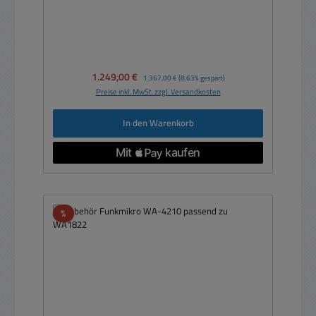
Verkaufspreis:
1.249,00 €
Regulärer Preis:
1.367,00 €
(8.63% gespart)
Preise inkl. MwSt. zzgl. Versandkosten
In den Warenkorb
Rabatt
%