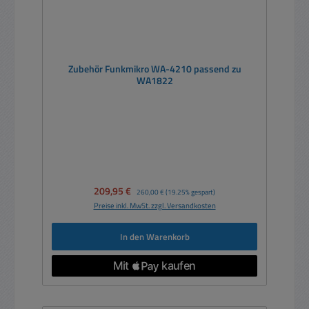
Zubehör Funkmikro WA-4210 passend zu
WA1822
Verkaufspreis:
209,95 €
Regulärer Preis:
260,00 €
(19.25% gespart)
Preise inkl. MwSt. zzgl. Versandkosten
In den Warenkorb