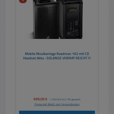
Mobile Musikanlage Roadman 102 mit CD
Headset Akku -SOLANGE VORRAT REICHT !!!
Verkaufspreis:
699,00 €
Regulärer Preis:
1.230,50 €
(43.19% gespart)
Preise inkl. MwSt. zzgl. Versandkosten