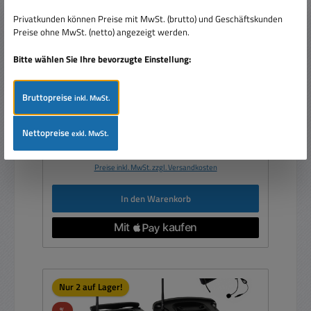
Privatkunden können Preise mit MwSt. (brutto) und Geschäftskunden
Mobile Musikanlage Beschallungsanlage mit
Preise ohne MwSt. (netto) angezeigt werden.
USB-MP3 CD-Player Akku 2xFunkmikro 250W
8zoll Bluetooth
Bitte wählen Sie Ihre bevorzugte Einstellung:
Bruttopreise
inkl. MwSt.
Nettopreise
exkl. MwSt.
Verkaufspreis:
439,00 €
Regulärer Preis:
499,90 €
(12.18% gespart)
Preise inkl. MwSt. zzgl. Versandkosten
In den Warenkorb
Nur 2 auf Lager!
Rabatt
%