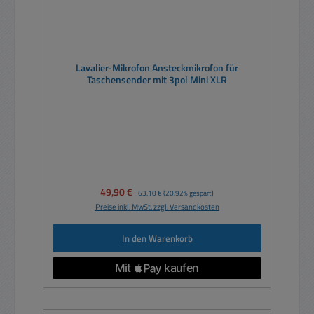
Lavalier-Mikrofon Ansteckmikrofon für
Taschensender mit 3pol Mini XLR
Verkaufspreis:
49,90 €
Regulärer Preis:
63,10 €
(20.92% gespart)
Preise inkl. MwSt. zzgl. Versandkosten
In den Warenkorb