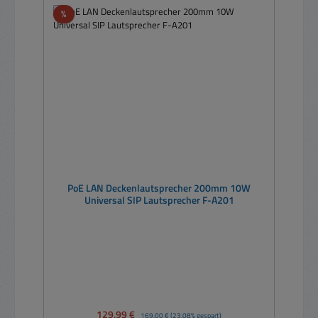
Rabatt
%
PoE LAN Deckenlautsprecher 200mm 10W
Universal SIP Lautsprecher F-A201
Verkaufspreis:
129,99 €
Regulärer Preis:
169,00 €
(23.08% gespart)