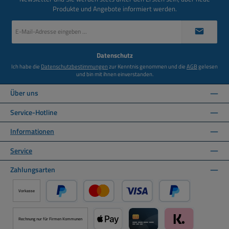
Produkte und Angebote informiert werden.
E-
Mail-
Adresse
*
Datenschutz
Ich habe die
Datenschutzbestimmungen
zur Kenntnis genommen und die
AGB
gelesen
und bin mit ihnen einverstanden.
Über uns
Service-Hotline
Informationen
Service
Zahlungsarten
Vorkasse
PayPal
Kredit- oder Debitkarte über PayPal
Später Bezahlen ü
Rechnung nur für Firmen Kommunen