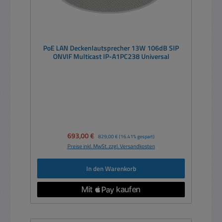
PoE LAN Deckenlautsprecher 13W 106dB SIP
ONVIF Multicast IP-A1PC238 Universal
Verkaufspreis:
693,00 €
Regulärer Preis:
829,00 €
(16.41% gespart)
Preise inkl. MwSt. zzgl. Versandkosten
In den Warenkorb