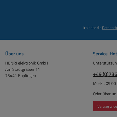
USB
Kanal
Master
weit
Compu
Lösu
dem
wie D
St
Ich habe die
Datensch
Hause
Mikro
für 
oder 
sc
Dre
erle
8
Über uns
Service-Hot
erhö
Panor
KURZD
HENRI elektronik GmbH
Unterstützun
x St
Am Stadtgraben 11
Ra
+49 (0)73
73441 Bopfingen
Kana
Eing
Regl
Mo-Fr, 09:00
Pho
Ba
beleu
Oder über un
Ausga
R
Kana
Blue
Vertrag wide
Kopf
für Sm
über
USB