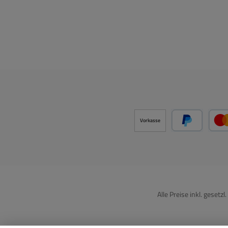
Drehregle
Ste
Ges
schö
Aud
und
Bedi
Gerä
Vorwä
dB Kl
VU-Me
Phan
Sounfd
integr
klat
Netzsc
usw.
A/B )
Vorkasse
Abme
PayPal
Ti
Kom
Gewicht:
Klin
Misc
mi
zusät
Hö
Alle Preise inkl. gesetz
Ein
oder