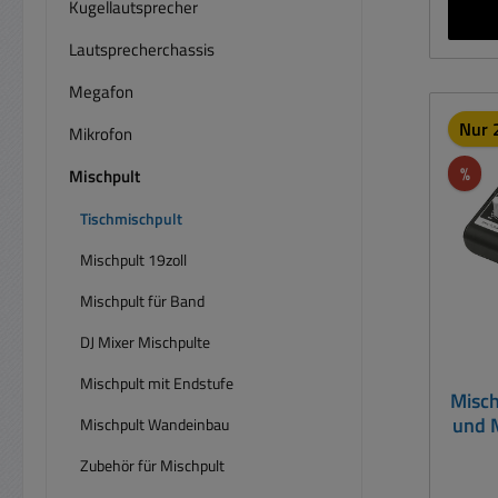
Mikro
Kugellautsprecher
Lautsprecherchassis
Klink
Mikr
Megafon
Tisch
Nur 2
Mikrofon
Sys
Rab
%
Mischpult
Einga
Tischmischpult
/ M
Mischpult 19zoll
1
20..2
Mischpult für Band
DJ Mixer Mischpulte
Block
Mischpult mit Endstufe
Misch
DC 
und 
Mischpult Wandeinbau
NR 93
Soun
6,3mm
Zubehör für Mischpult