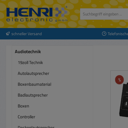
 Hauptinhalt springen
Zur Suche springen
Zur Hauptnavigation springen
schneller Versand
Telefonisch
Audiotechnik
19zoll Technik
Autolautsprecher
Rab
%
Boxenbaumaterial
Badlautsprecher
Boxen
Controller
Deckenlautsprecher