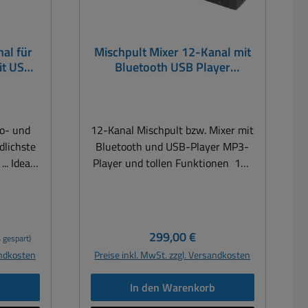
al für
Mischpult Mixer 12-Kanal mit
it USB
Bluetooth USB Player
uglich
Equalizer Tischmixer
io- und
12-Kanal Mischpult bzw. Mixer mit
dlichste
Bluetooth und USB-Player MP3-
.. Ideal
Player und tollen Funktionen 12-
... Club
Kanal-Audio-Mischpult mit
lt mit
integriertem MP3-Spieler und
er,
integriertem Bluetooth-
it und
Empfänger MP3-Spieler integriert
Regulärer Preis:
299,00 €
 gespart)
mit 4 Bedientasten USB-
andkosten
Preise inkl. MwSt. zzgl. Versandkosten
für
Schnittstelle Audio-Spieler zum
 von
Abspielen von MP3-, WAV- oder
b
In den Warenkorb
üße XLR
WMA-Dateien von einem USB-