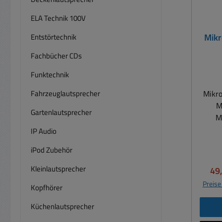
ELA Technik 100V
Mikr
Entstörtechnik
Fachbücher CDs
Funktechnik
Fahrzeuglautsprecher
Mikro
MMX4 
Gartenlautsprecher
M
Mikr
IP Audio
iPod Zubehör
Kleinlautsprecher
Ver
49
Str
Preise
Kopfhörer
Battte
) ode
Küchenlautsprecher
600mA 