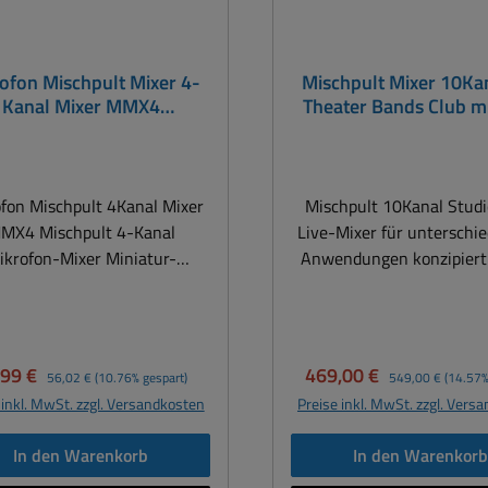
ofon Mischpult Mixer 4-
Mischpult Mixer 10Kan
Kanal Mixer MMX4
Theater Bands Club m
Tischmischpult
Effektgerät 19zoll ta
fon Mischpult 4Kanal Mixer
Mischpult 10Kanal Stud
Mischpult 4-Kanal
Live-Mixer für unterschie
ikrofon-Mixer Miniatur-
Anwendungen konzipiert .
ofon-Mischer Mit 4x Mono-
für Theatergruppen, Bands 
Mikrofonkanäle
usw. PRO Audiomischpu
Ausgangspegelregler,
British-style Equaliz
Aussteuerungs-LED
Kompressor, Effekteinhe
kaufspreis:
Regulärer Preis:
Verkaufspreis:
Regulärer Preis:
,99 €
469,00 €
56,02 €
(10.76% gespart)
549,00 €
(14.57%
omversorgung mittels 9V
USB-Schnittstelle ! Intelligente
 inkl. MwSt. zzgl. Versandkosten
Preise inkl. MwSt. zzgl. Vers
rie ( Lieferung ohne Batterie
Feedback-Erkennung 
r optionales Netzteil mit 9V
müheloses Entfernen
In den Warenkorb
In den Warenkor
Technische Daten:
Rückkopplungen Anschl