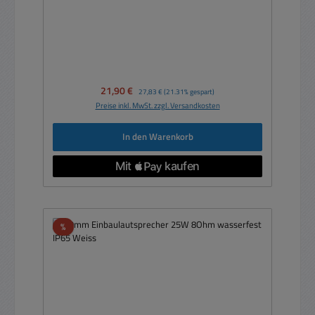
Verkaufspreis:
21,90 €
Regulärer Preis:
27,83 €
(21.31% gespart)
Preise inkl. MwSt. zzgl. Versandkosten
In den Warenkorb
Rabatt
%