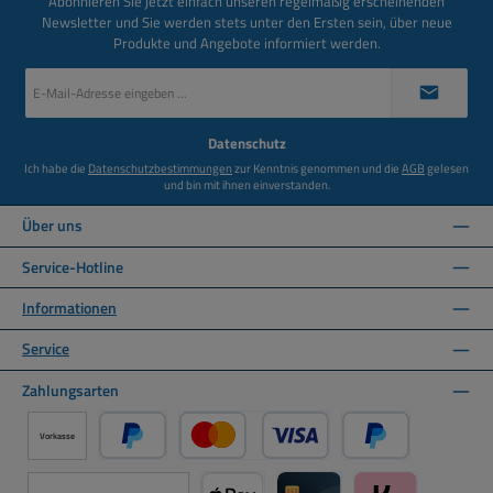
Abonnieren Sie jetzt einfach unseren regelmäßig erscheinenden
Newsletter und Sie werden stets unter den Ersten sein, über neue
Produkte und Angebote informiert werden.
E-
Mail-
Adresse
*
Datenschutz
Ich habe die
Datenschutzbestimmungen
zur Kenntnis genommen und die
AGB
gelesen
und bin mit ihnen einverstanden.
Über uns
Service-Hotline
Informationen
Service
Zahlungsarten
Vorkasse
PayPal
Kredit- oder Debitkarte über PayPal
Später Bezahlen ü