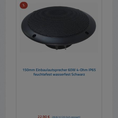
Rabatt
%
150mm Einbaulautsprecher 60W 4-Ohm IP65
feuchtefest wasserfest Schwarz
Verkaufspreis:
22,90 €
Regulärer Preis:
28,82 €
(20.54% gespart)