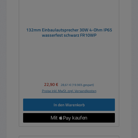
132mm Einbaulautsprecher 30W 4-Ohm IP65
wasserfest schwarz FR10WP
Verkaufspreis:
22,90 €
Regulärer Preis:
28,61 €
(19.96% gespart)
Preise inkl. MwSt. zzgl. Versandkosten
In den Warenkorb