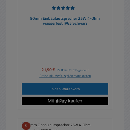
Durchschnittliche Bewertung von 5 von 5 Sternen
90mm Einbaulautsprecher 25W 4-Ohm
wasserfest IP65 Schwarz
Verkaufspreis:
21,90 €
Regulärer Preis:
27,83 €
(21.31% gespart)
Preise inkl. MwSt. zzgl. Versandkosten
In den Warenkorb
Rabatt
%