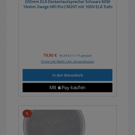
205mm ELA Deckenlautsprecher Schwarz 60W
16ohm 2wege HiFi Pro CM20T mit 100V ELA Trafo
Verkaufspreis:
79,90 €
Regulärer Preis:
96,39 €
(17.11% gespart)
Preise inkl. MwSt. zzgl. Versandkosten
In den Warenkorb
Rabatt
%