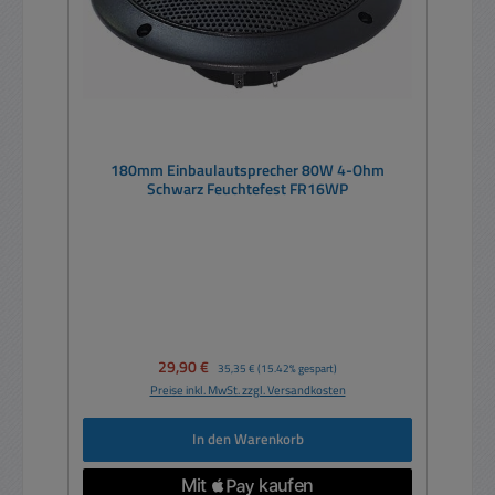
180mm Einbaulautsprecher 80W 4-Ohm
Schwarz Feuchtefest FR16WP
Verkaufspreis:
29,90 €
Regulärer Preis:
35,35 €
(15.42% gespart)
Preise inkl. MwSt. zzgl. Versandkosten
In den Warenkorb