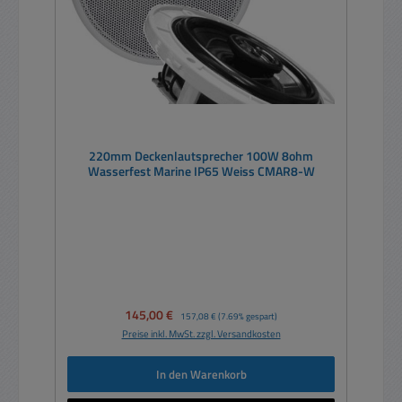
220mm Deckenlautsprecher 100W 8ohm
Wasserfest Marine IP65 Weiss CMAR8-W
Verkaufspreis:
145,00 €
Regulärer Preis:
157,08 €
(7.69% gespart)
Preise inkl. MwSt. zzgl. Versandkosten
In den Warenkorb