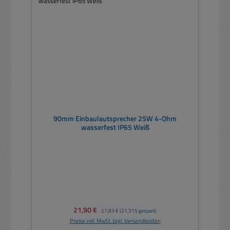
90mm Einbaulautsprecher 25W 4-Ohm
wasserfest IP65 Weiß
Verkaufspreis:
21,90 €
Regulärer Preis:
27,83 €
(21.31% gespart)
Preise inkl. MwSt. zzgl. Versandkosten