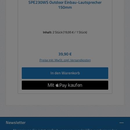
SPE230WS Outdoor Einbau-Lautsprecher
150mm
Inhalt:
2 Stück
(19,95 € / 1 Stück)
Regulärer Preis:
39,90 €
Preise inkl. MwSt. zzgl. Versandkosten
In den Warenkorb
Newsletter