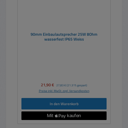
90mm Einbaulautsprecher 25W 8Ohm
wasserfest IP65 Weiss
Verkaufspreis:
21,90 €
Regulärer Preis:
27,83 €
(21.31% gespart)
Preise inkl. MwSt. zzgl. Versandkosten
In den Warenkorb