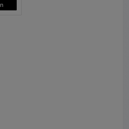
er ohne
ines
rs an ihr
etischem
chluss
 einen
Eingang
ang
t Kombi-
 220V
lt DC
 ideal,
ieler an
 Stereo-
ch ein
er ohne
iben