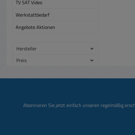
500mA Te
TV SAT Video
Ansch
Werkstattbedarf
Ansch
zusä
Angebote Aktionen
Inp
220p
+/- 0.
Hersteller
20Hz..
harmo
Preis
Einga
ab 3.
20d
...
Audi
Abonnieren Sie jetzt einfach unseren regelmäßig ersc
>8
Ou
Funkt
Ver