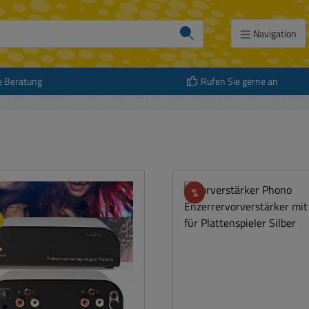
Navigation
e Beratung
Rufen Sie gerne an
att
Rabatt
%