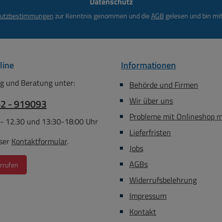
Datenschutz
*
beiligendes 230V Netzteil (
utzbestimmungen
zur Kenntnis genommen und die
AGB
gelesen und bin mit
40VAC Level VI ) auf 12V DC
A Hohlstecker 3,5x1,3mm )
essungen B: 130mm / H:
/ T: 81mm Gewicht : 350gr
line
Informationen
g und Beratung unter:
Behörde und Firmen
Wir über uns
62 - 919093
Probleme mit Onlineshop 
 - 12.30 und 13:30-18:00 Uhr
Lieferfristen
ser
Kontaktformular
.
Jobs
AGBs
rrufen
Widerrufsbelehrung
Impressum
Kontakt