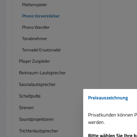
Das Pl
Plattenspieler
s
Phono Vorverstärker
rau
Diese
Phono Wandler
gen
Tonabnehmer
rausc
ver
Tonnadel Ersatznadel
Tonsi
Player Zuspieler
höhere
Reinraum-Lautsprecher
Cin
Saunalautsprecher
werd
einfa
Schaltpulte
Preisauszeichnung
R
Platte
Sirenen
Aus
Privatkunden können Pr
Soundprojektoren
werden.
Akt
Trichterlautsprecher
Bitte wählen Sie Ihre 
verst