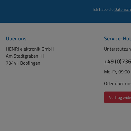
über 
Ich habe die
Datensch
100-2
500m
Abm
37mm 
Über uns
Service-Hot
HENRI elektronik GmbH
Unterstützun
Am Stadtgraben 11
+49 (0)73
73441 Bopfingen
Mo-Fr, 09:00
Oder über un
Vertrag wide