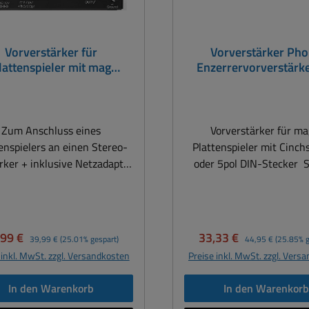
Vorverstärker für
Vorverstärker Ph
lattenspieler mit mag
Enzerrervorverstärke
onabnehmer Phono-
Netzteil für Plattens
Amplifier
Silber
Zum Anschluss eines
Vorverstärker für ma
enspielers an einen Stereo-
Plattenspieler mit Cinch
rker + inklusive Netzadapter
oder 5pol DIN-Stecker 
- 12VDC Vorverstärker zum
Vorverstärker für Platten
hluss eines Plattenspielers
mit mag Tonabnehmer 
magnetischen Tonabnehmer
Amplifier Zum Anschlus
nen Stereo-Verstärker ohne
Plattenspielers an einen
kaufspreis:
Regulärer Preis:
Verkaufspreis:
Regulärer Preis:
,99 €
33,33 €
39,99 €
(25.01% gespart)
44,95 €
(25.85% g
ono-Eingang oder eines
Verstärker + inklusive Ne
 inkl. MwSt. zzgl. Versandkosten
Preise inkl. MwSt. zzgl. Vers
lichen Plattenspielers an ihr
220V - 15VDC Vorverstä
em Vorverstärker für
Anschluss eines Plattens
In den Warenkorb
In den Warenkor
enspieler mit magnetischem
mit magnetischen Tona