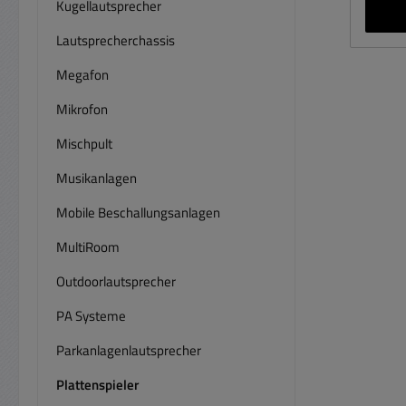
Ton
Kugellautsprecher
eine
Lautsprecherchassis
Vers
a
Megafon
En
Mikrofon
verg
220V
Mischpult
500mA Diese
Musikanlagen
PHONO
Mobile Beschallungsanlagen
Platte
also
MultiRoom
Outdoorlautsprecher
Akti
Eing
PA Systeme
üb
Parkanlagenlautsprecher
ma
liefe
Plattenspieler
Cinc