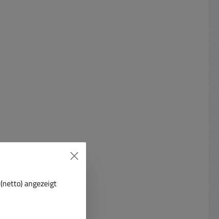
her
etischem
Prinzip
zw. NF-
s
 ist zu
mit
kt
no-
u dies;
charme
rstärkt
nal der
n Pegel,
m normal
 auch
(netto) angezeigt
n
einfach
 ( RCA-