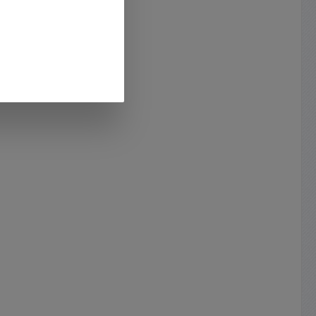
enspieler
ang mit
Ihren
m. Das
gssignal
nen Sie
 Eingang
ers
ngang mit
 AUX ...
he Daten:
ch:
pedanz :
o üblich
ich
 Stereo
o-