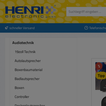
 Hauptinhalt springen
Zur Suche springen
Zur Hauptnavigation springen
schneller Versand
Telefonisch
Audiotechnik
19zoll Technik
Autolautsprecher
Rab
%
Boxenbaumaterial
Tipp
Badlautsprecher
Boxen
Controller
Deckenlautsprecher