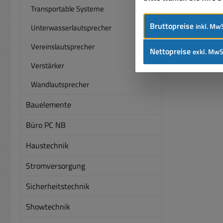
Transportable Systeme
dise
dann 
Bruttopreise
inkl. MwS
Unterwasserlautsprecher
einste
Vereinslautsprecher
Nettopreise
exkl. MwS
Tape,
Verstärker
bes
Lie
Wandlautsprecher
Signal
Bauelemente
Ver
Büro PC NB
Cinch
op
Haustechnik
Stromversorgung
Metal
Sicherheitstechnik
Aussc
an, o
Showtechnik
inkl