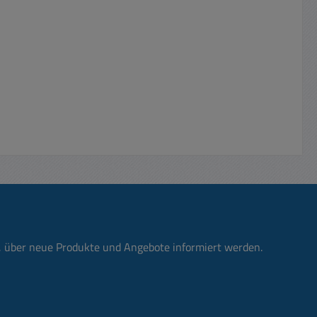
 Stereo
o-
x 30mm
ng 230V
C im
bel oder
 je nach
 siehe im
)
n, über neue Produkte und Angebote informiert werden.