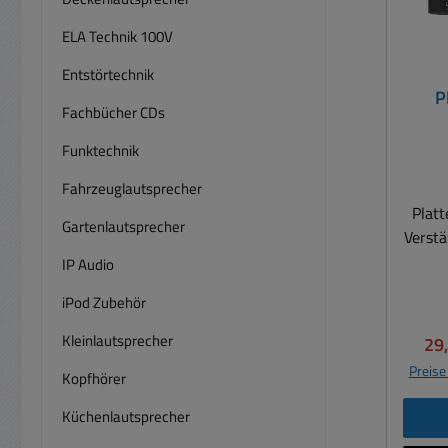
ELA Technik 100V
Entstörtechnik
P
Fachbücher CDs
T
Funktechnik
Fahrzeuglautsprecher
Platt
Gartenlautsprecher
Verstä
220V 
IP Audio
Ansc
iPod Zubehör
mit 
an ei
Kleinlautsprecher
Ver
29
Ph
Preise
Kopfhörer
zusätz
Audiosyst
Küchenlautsprecher
Platt