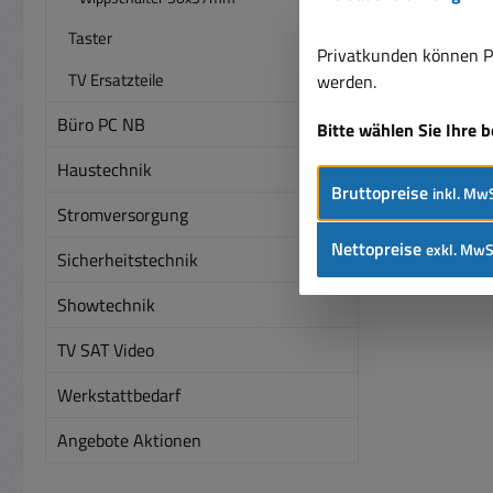
Taster
Privatkunden können Pr
TV Ersatzteile
werden.
Büro PC NB
Bitte wählen Sie Ihre 
Haustechnik
Bruttopreise
inkl. MwS
Stromversorgung
Nettopreise
exkl. MwS
Sicherheitstechnik
Showtechnik
TV SAT Video
Werkstattbedarf
Angebote Aktionen