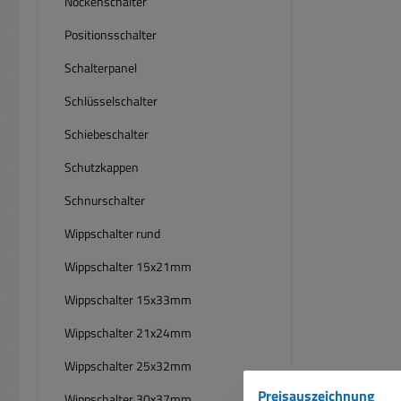
Nockenschalter
Positionsschalter
Schalterpanel
Schlüsselschalter
Schiebeschalter
Schutzkappen
Schnurschalter
Wippschalter rund
Wippschalter 15x21mm
Wippschalter 15x33mm
Wippschalter 21x24mm
Wippschalter 25x32mm
Preisauszeichnung
Wippschalter 30x37mm