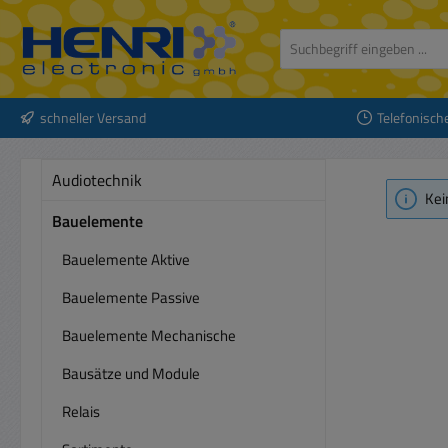
 Hauptinhalt springen
Zur Suche springen
Zur Hauptnavigation springen
schneller Versand
Telefonisch
Audiotechnik
Kei
Bauelemente
Bauelemente Aktive
Bauelemente Passive
Bauelemente Mechanische
Bausätze und Module
Relais