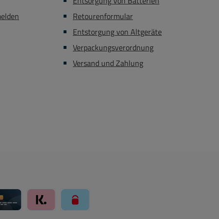
Entsorgung von Batterien
melden
Retourenformular
Entstorgung von Altgeräte
Verpackungsverordnung
Versand und Zahlung
ay über Mollie Zahlungssystem
Kreditkarte über Mollie Zahlungssystem
Klarna über Mollie Zahlungssystem
paysafecard über Mollie Zahlungssystem