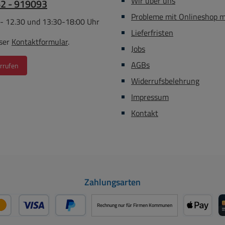
Wir über uns
62 - 919093
Probleme mit Onlineshop 
 - 12.30 und 13:30-18:00 Uhr
Lieferfristen
ser
Kontaktformular
.
Jobs
AGBs
rrufen
Widerrufsbelehrung
Impressum
Kontakt
Zahlungsarten
Rechnung nur für Firmen Kommunen
Kredit- oder Debitkarte über PayPal
Später Bezahlen über PayPal
Apple P