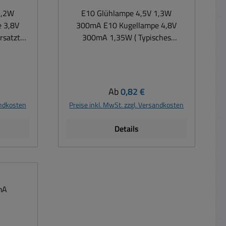
1,2W
E10 Glühlampe 4,5V 1,3W
 3,8V
300mA E10 Kugellampe 4,8V
satzteil
300mA 1,35W ( Typisches
Ersatzteil ) Spannung 4,8V (
er DC )
Bereich 2.5-6V Volt AC oder DC )
eistung
Stromaufnahme 300mA bei
4Watt je
Nenwert ( Range 0,22A...0,33A )
is:
Regulärer Preis:
Ab
0,82 €
de E10
Leistung 1,3Watt ( Range
andkosten
Preise inkl. MwSt. zzgl. Versandkosten
0,85...1,45Watt je nach Spannung
) Gewinde E10
Details