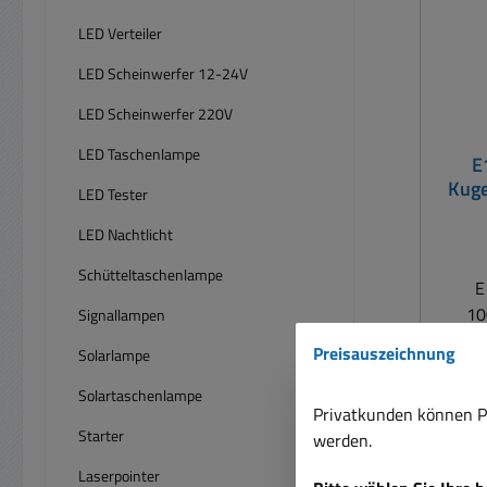
LED Verteiler
LED Scheinwerfer 12-24V
LED Scheinwerfer 220V
LED Taschenlampe
E
Kug
LED Tester
LED Nachtlicht
Schütteltaschenlampe
E
10
Signallampen
100mA
Preisauszeichnung
Solarlampe
Berei
Stro
Solartaschenlampe
Privatkunden können Pr
Starter
werden.
Laserpointer
Preise