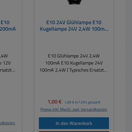
 E10
E10 24V Glühlampe E10
 200mA
Kugellampe 24V 2,4W 100mA
Bereich 18-30V
2,4W
E10 Glühlampe 24V 2,4W
e 12V
100mA E10 Kugellampe 24V
satzteil
100mA 2,4W ( Typisches Ersatzteil
Maschinen) Spannung 24V (
C )
Bereich 18..30Volt AC oder DC )
eistung
Stromaufnahme 100mA Leistung
 je nach
2,4Watt ( Range 2-3Watt je nach
Verkaufspreis:
Regulärer Preis:
1,00 €
1,89 €
(47.09% gespart)
 E10
Spannung ) Gewinde E10
Preise inkl. MwSt. zzgl. Versandkosten
is:
andkosten
In den Warenkorb