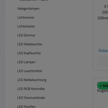
E
Halogenlampen
200
Lichtsensor
200mA 
) Spannung 3,5V ( Bereich
Lichterkette
2
Stro
LED Dimmer
0,7Wa
LED Klebeleuchte
nach
Preise
LED Kopfleuchte
LED Lampen
LED Leuchtmittel
LED Notbeleuchtung
> 50
LED RGB Kontroller
LED Steckverbinder
LED Streifen