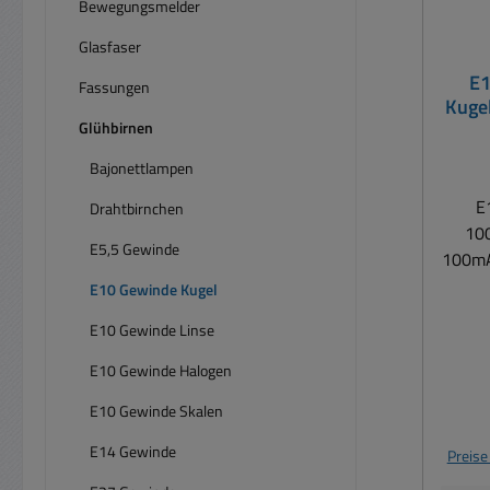
Bewegungsmelder
Glasfaser
E1
Fassungen
Kuge
Glühbirnen
Bajonettlampen
E
Drahtbirnchen
10
E5,5 Gewinde
100mA 
) Spannung 12V ( Bereich
E10 Gewinde Kugel
E10 Gewinde Linse
Stro
E10 Gewinde Halogen
E10 Gewinde Skalen
E14 Gewinde
Preise