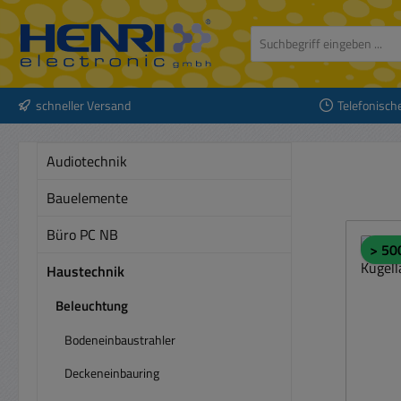
 Hauptinhalt springen
Zur Suche springen
Zur Hauptnavigation springen
schneller Versand
Telefonisch
Audiotechnik
Bauelemente
Büro PC NB
> 50
Haustechnik
Beleuchtung
Bodeneinbaustrahler
Deckeneinbauring