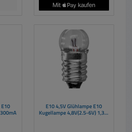
 E10
E10 4,5V Glühlampe E10
W 300mA
Kugellampe 4,8V(2.5-6V) 1,3W
300mA