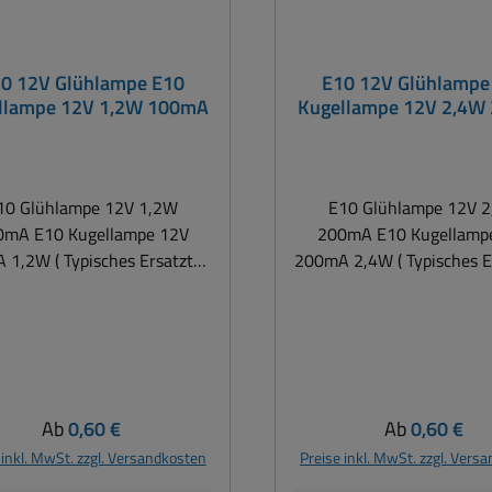
0 12V Glühlampe E10
E10 12V Glühlampe
llampe 12V 1,2W 100mA
Kugellampe 12V 2,4W
10 Glühlampe 12V 1,2W
E10 Glühlampe 12V 
0mA E10 Kugellampe 12V
200mA E10 Kugellamp
1,2W ( Typisches Ersatzteil
200mA 2,4W ( Typisches Er
) Spannung 12V ( Bereich
9..15Volt AC oder DC )
9..15Volt AC oder D
maufnahme 100mA Leistung
Stromaufnahme 200mA L
1,2Watt Gewinde E10
2,4Watt ( Range 2-3Watt
Spannung ) Gewinde
Regulärer Preis:
Regulärer Pre
Ab
0,60 €
Ab
0,60 €
 inkl. MwSt. zzgl. Versandkosten
Preise inkl. MwSt. zzgl. Vers