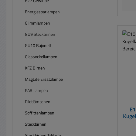
E27 Gewinde
Energiesparlampen
Glimmlampen
GU9 Steckbirnen
GU10 Bajonett
Glassockellampen
KFZ Birnen
MagLite Ersatzlampe
PAR Lampen
Pilotlämpchen
Durchs
E1
Soffittenlampen
Kuge
Steckbirnen
Steckbirnen T-Norm