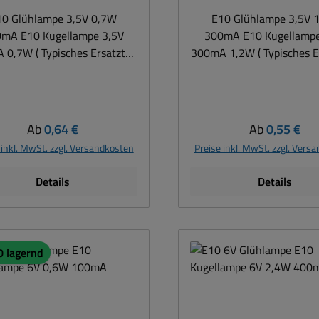
10 Glühlampe 3,5V 0,7W
E10 Glühlampe 3,5V 
mA E10 Kugellampe 3,5V
300mA E10 Kugellampe
0,7W ( Typisches Ersatzteil
300mA 1,2W ( Typisches Er
) Spannung 3,7V ( Bereich
,8....4,2Volt AC oder DC )
3,2....3,5....4,4Volt AC od
maufnahme 200mA Leistung
Stromaufnahme 300mA L
tt ( Range 0,5...0,9Watt je
1,2Watt ( Range 0,95...1,
Regulärer Preis:
Regulärer Pre
Ab
0,64 €
Ab
0,55 €
 Spannung ) Gewinde E10
nach Spannung ) Gewin
 inkl. MwSt. zzgl. Versandkosten
Preise inkl. MwSt. zzgl. Vers
Details
Details
0 lagernd