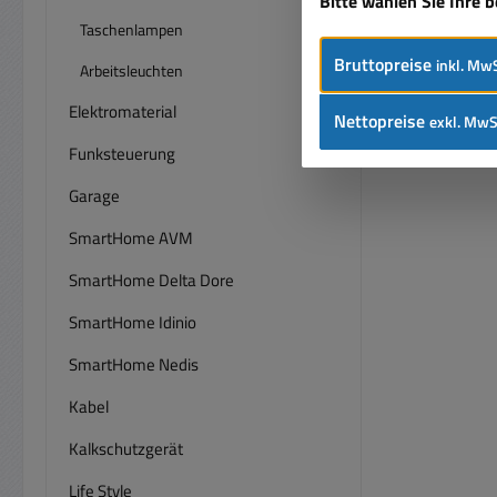
Bitte wählen Sie Ihre 
Taschenlampen
Bruttopreise
inkl. MwS
Arbeitsleuchten
Elektromaterial
Nettopreise
exkl. MwS
Funksteuerung
Garage
SmartHome AVM
SmartHome Delta Dore
SmartHome Idinio
SmartHome Nedis
Kabel
Kalkschutzgerät
Life Style