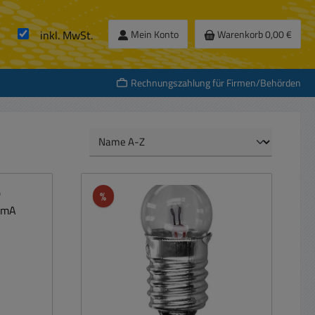
inkl. MwSt.
Mein Konto
Warenkorb
0,00 €
Rechnungszahlung für Firmen/Behörden
Rabatt
%