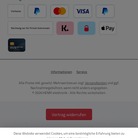
Vorkasse
PayPal
Kredit- oder Debitkarte über PayPal
Später Bezahlen ü
Rechnung nur für Firmen Kommunen
Klarna über Mollie Zahlungssystem
paysafecard über Mollie Zah
Apple Pay über M
Kreditkarte über Mollie Zahlungssystem
Informationen
Service
Alle Preise inkl. gesetzl. Mehrwertsteuer zzgl.
Versandkosten
und ggf.
Nachnahmegebühren, wenn nicht anders angegeben.
© 2026 HENRI elektronik - Alle Rechte vorbehalten.
Vertrag widerrufen
Diese Website verwendet Cookies, um eine bestmögliche Erfahrung bieten zu