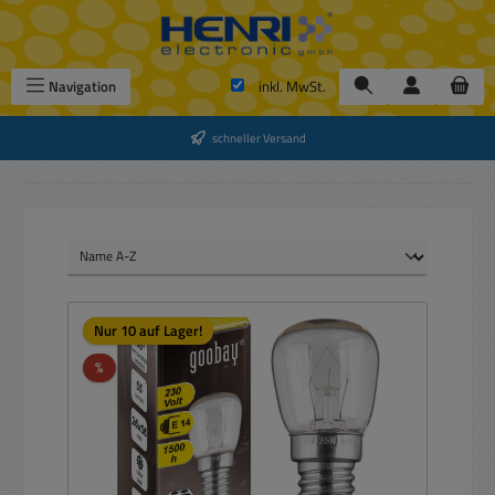
Zum Hauptinhalt springen
Navigation
inkl. MwSt.
schneller Versand
Nur 10 auf Lager!
Rabatt
%