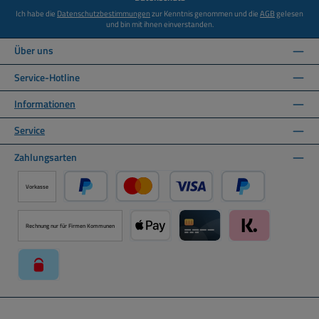
Ich habe die
Datenschutzbestimmungen
zur Kenntnis genommen und die
AGB
gelesen
und bin mit ihnen einverstanden.
Über uns
Service-Hotline
Informationen
Service
Zahlungsarten
Vorkasse
PayPal
Kredit- oder Debitkarte über PayPal
Später Bezahlen ü
Rechnung nur für Firmen Kommunen
Apple Pay über Mollie Zahlungssystem
Kreditkarte über Mollie Zahl
Klarna über Moll
paysafecard über Mollie Zahlungssystem