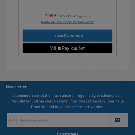
Verkaufspreis:
3,95 €
Regulärer Preis:
5,95 €
(33.61% gespart)
Preise inkl. MwSt. zzgl. Versandkosten
In den Warenkorb
Newsletter
Abonnieren Sie jetzt einfach unseren regelmäßig erscheinenden
Newsletter und Sie werden stets unter den Ersten sein, über neue
Produkte und Angebote informiert werden.
E-
Mail-
Adresse
*
Datenschutz