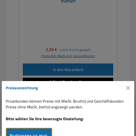
mattiert
Verkaufspreis:
3,30 €
Regulärer Preis:
4,95 €
(33.33% gespart)
Preise inkl. MwSt. zzgl. Versandkosten
In den Warenkorb
Preisauszeichnung
Privatkunden können Preise mit MwSt. (brutto) und Geschäftskunden
Preise ohne MwSt. (netto) angezeigt werden.
Rabatt
%
Bitte wählen Sie Ihre bevorzugte Einstellung:
Bruttopreise
inkl. MwSt.