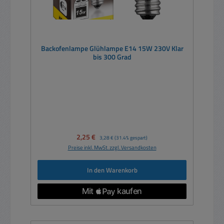
Backofenlampe Glühlampe E14 15W 230V Klar
bis 300 Grad
Verkaufspreis:
2,25 €
Regulärer Preis:
3,28 €
(31.4% gespart)
Preise inkl. MwSt. zzgl. Versandkosten
In den Warenkorb