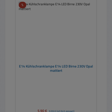
Rabatt
%
E14 Kühlschranklampe E14 LED Birne 230V Opal
mattiert
Verkaufspreis:
5,90 €
Regulärer Preis:
9,99 €
(40.94% gespart)