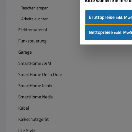
Bitte wählen Sie Ihre 
Taschenlampen
Bruttopreise
inkl. MwS
Arbeitsleuchten
Elektromaterial
Nettopreise
exkl. MwS
Funksteuerung
Garage
SmartHome AVM
SmartHome Delta Dore
SmartHome Idinio
SmartHome Nedis
Kabel
Kalkschutzgerät
Life Style