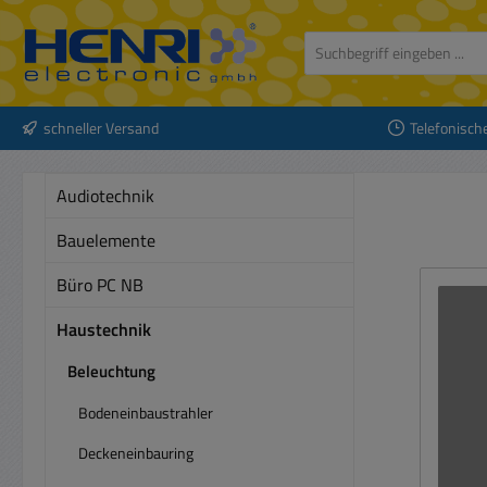
 Hauptinhalt springen
Zur Suche springen
Zur Hauptnavigation springen
schneller Versand
Telefonisch
Audiotechnik
Bauelemente
Büro PC NB
Haustechnik
Beleuchtung
Bodeneinbaustrahler
Deckeneinbauring