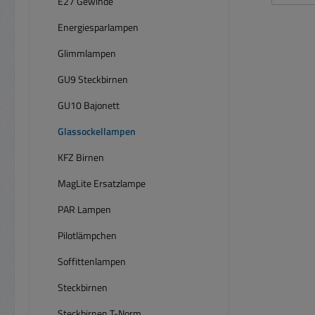
E27 Gewinde
5x2
5mm) 
Energiesparlampen
-25.
Glimmlampen
auch 
Fas
GU9 Steckbirnen
GU10 Bajonett
Glassockellampen
KFZ Birnen
MagLite Ersatzlampe
PAR Lampen
Pilotlämpchen
Soffittenlampen
Steckbirnen
Steckbirnen T-Norm