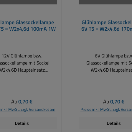
hlampe Glassockellampe
Glühlampe Glassocke
T5 = W2x4,6d 100mA 1W
6V T5 = W2x4,6d 17
12V Glühlampe bzw.
6V Glühlampe bzw
assockellampe mit Sockel
Glassockellampe mit S
W2x4.6D Haupteinsatz
W2x4.6D Haupteins
rumentenbeleuchtung KFZ,
Instrumentenbeleuchtun
rrad, Caravan, Transporter,
Motorrad, Oldtimer
Oldtimer, Jungtimer,
Türsprechanlagen, Mas
sprechanlagen, Maschinen
usw. Sockel W2x4,6d Spannung:
Regulärer Preis:
Regulärer Pre
Ab
0,70 €
Ab
0,70 €
ng:
6Volt typisch ( 5...7V) A
 inkl. MwSt. zzgl. Versandkosten
Preise inkl. MwSt. zzgl. Vers
12V (11...15V) AC or DC
Stromverbrauch: 170mA Leistung:
rbrauch: 100mA Leistung:
1Watt max Abmessu
Details
Details
.1,2Watt max Abmessungen
5x20mm (14,5mm+5,5