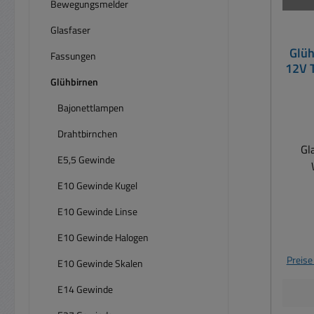
Bewegungsmelder
Glasfaser
Glü
Fassungen
12V 
Glühbirnen
Bajonettlampen
Drahtbirnchen
Gl
E5,5 Gewinde
Inst
E10 Gewinde Kugel
Moto
E10 Gewinde Linse
Tür
E10 Gewinde Halogen
usw. Sockel W2x4,6d Spannu
Preise
E10 Gewinde Skalen
Stromve
E14 Gewinde
1..