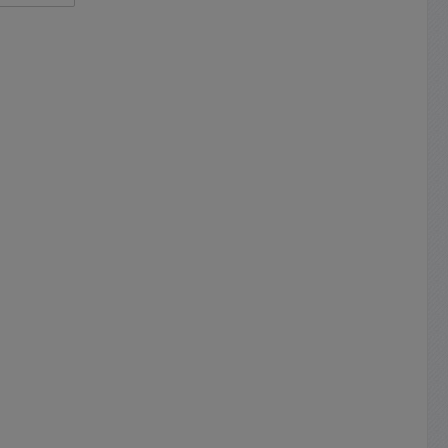
zbereich
n siehe
behör-