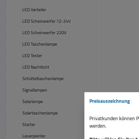
LED Verteiler
LED Scheinwerfer 12-24V
LED Scheinwerfer 220V
LED Taschenlampe
LED Tester
LED Nachtlicht
Schütteltaschenlampe
Signallampen
Preisauszeichnung
Solarlampe
Solartaschenlampe
Privatkunden können Pr
Starter
werden.
Laserpointer