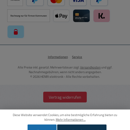
PayPal
Kredit- oder Debitkarte über PayPal
Später Bezahlen ü
Rechnung nur für Firmen Kommunen
Apple Pay über Mollie Zahlungssystem
Kreditkarte über Mollie Zahl
Klarna über Moll
paysafecard über Mollie Zahlungssystem
Informationen
Service
Alle Preise inkl. gesetzl. Mehrwertsteuer zzgl.
Versandkosten
und ggf.
Nachnahmegebühren, wenn nicht anders angegeben.
© 2026 HENRI elektronik - Alle Rechte vorbehalten.
Vertrag widerrufen
Diese Website verwendet Cookies, um eine bestmögliche Erfahrung bieten zu
können.
Mehr Informationen ...