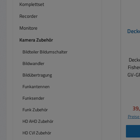
Komplettset
Recorder
Monitore
Deck
Kam
Kamera Zubehör
GV
Bildteiler Bildumschalter
Deck
Bildwandler
Fisheye K
GV-GF
Bildübertragung
Lä
Funkantennen
131m
Fisheye K
Funksender
GV-GF
Ver
39
Funk Zubehör
Preise
HD AHD Zubehör
HD CVI Zubehör