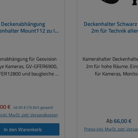
Deckenabhängung
Deckenhalter Schwarz
enhalter Mount112 zu IP
2m für Technik aller
era Serie GV-GFER6900
maximal 10m
-GFER12800 Fischauge
enabhängung für Geovision
Kamerahalter Deckenhalte
ameras, GV-GFER6900,
2m für hohe Räume. Ein
ER12800 und baugleiche +
für Kameras, Monito
nge: 220mm + DM Kamera
Lautsprecher, Audio, La
m Halterung für Geovision
Technik aller Art Die Dec
ameras, GV-GFER6900,
sind ideal für Geschä
ER12800 und baugleiche...
Kaufhäuser, Lagerhal
kaufspreis:
Regulärer Preis:
,00 €
46,90 €
(16.84% gespart)
Produktion, Speditionen, 
 inkl. MwSt. zzgl. Versandkosten
u.v.m. Hallen und mod
Regulärer Pre
Ab
66,00 €
Supermärkte haben oft s
In den Warenkorb
Preise inkl. MwSt. zzgl. Vers
Decken. Wie bekomme i