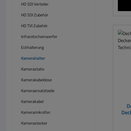
HD SDI Verteiler
HD SDI Zubehör
HD TVI Zubehör
Infrarotscheinwerfer
Eckhalterung
Kamerahalter
Kamerastativ
Kamerakabeldose
Kameraersatztzeile
Kamerakabel
D
Deck
Kameramikrofon
für T
Kamerastecker