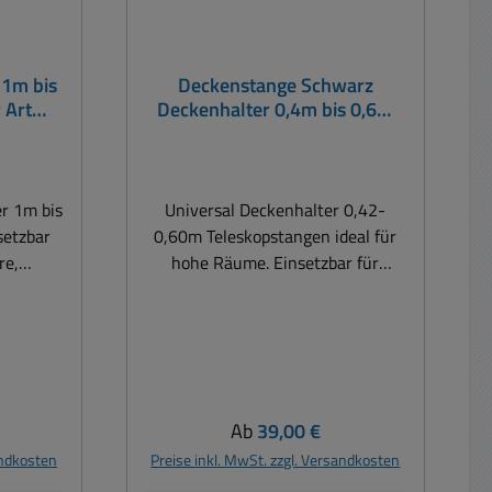
 1m bis
Deckenstange Schwarz
 Art
Deckenhalter 0,4m bis 0,6m
Teleskopstange für Technik
aller Art
r 1m bis
Universal Deckenhalter 0,42-
setzbar
0,60m Teleskopstangen ideal für
re,
hohe Räume. Einsetzbar für
mpen und
Kameras, Monitore, Lautsprecher,
kenhalter
Lampen und Technik aller Art Die
fte,
Deckenhalter sind ideal für
len,
Geschäfte, Kaufhäuser,
Industrie
Lagerhallen, Produktion,
erne
Speditionen, Industrie
is:
Regulärer Preis:
Ab
39,00 €
ehr hohe
u.v.m. Hallen und moderne
andkosten
Preise inkl. MwSt. zzgl. Versandkosten
ch die
Supermärkte haben oft sehr hohe