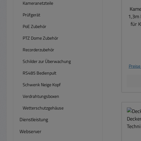
Kameranetzteile
Kame
Prüfgerät
1,3m 
für 
PoE Zubehör
u
PTZ Dome Zubehör
De
Recorderzubehör
L
Schilder zur Überwachung
Spedit
Preise
und m
RS485 Bedienpult
of
bek
Schwenk Neige Kopf
opti
Verdrahtungsboxen
Wetterschutzgehäuse
Decke
Dienstleistung
Uni
De
Webserver
Moni