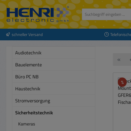
 Hauptinhalt springen
Zur Suche springen
Zur Hauptnavigation springen
schneller Versand
Telefonisch
Audiotechnik
Bauelemente
Büro PC NB
Rab
%
Haustechnik
Stromversorgung
Sicherheitstechnik
Kameras