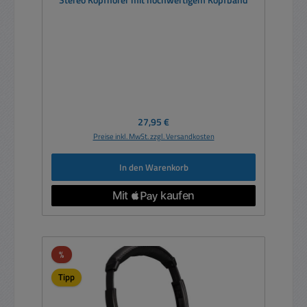
Stereo Kopfhörer mit hochwertigem Kopfband
Regulärer Preis:
27,95 €
Preise inkl. MwSt. zzgl. Versandkosten
In den Warenkorb
Rabatt
%
Tipp