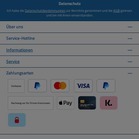
Datenschutz
Ich habe die
Datenschutzbestimmungen
zur Kenntnis genommen und die
AGB
gelesen
und bin mit ihnen einverstanden.
Über uns
Service-Hotline
Informationen
Service
Zahlungsarten
Vorkasse
PayPal
Kredit- oder Debitkarte über PayPal
Später Bezahlen ü
Rechnung nur für Firmen Kommunen
Apple Pay über Mollie Zahlungssystem
Kreditkarte über Mollie Zahl
Klarna über Moll
paysafecard über Mollie Zahlungssystem