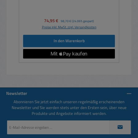
Verkaufspreis:
74,95 €
Regulärer Preis:
98,70 €
(24.06% gespart)
Preise inkl. MwSt. zzgl. Versandkosten
In den Warenkorb
Newsletter
Abonnieren Sie jetzt einfach unseren regelmäßig erscheinenden
Newsletter und Sie werden stets unter den Ersten sein, über neue
Produkte und Angebote informiert werden.
E-
Mail-
Adresse
*