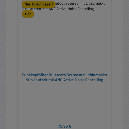
Nur 10 auf Lager!
Tipp
Funkkopfhörer Bluetooth Stereo mit Lithiumakku
50h Laufzeit mit ANC Active Noise Cancelling
Regulärer Preis:
79,95 €