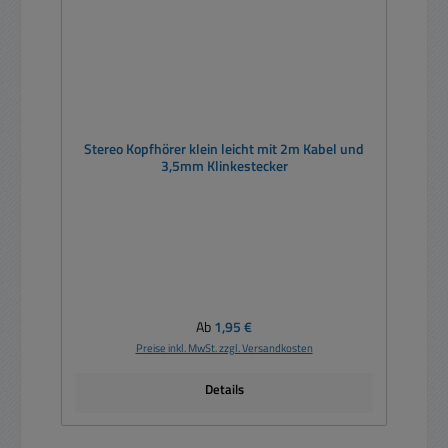
Stereo Kopfhörer klein leicht mit 2m Kabel und
3,5mm Klinkestecker
Regulärer Preis:
Ab
1,95 €
Preise inkl. MwSt. zzgl. Versandkosten
Details