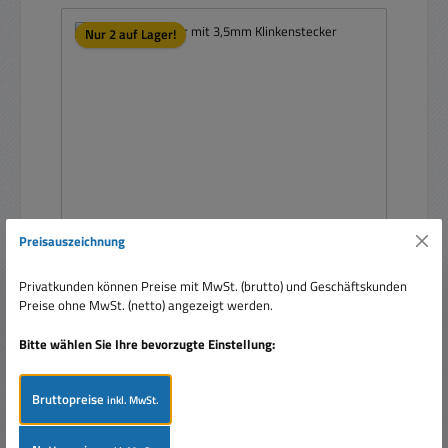
Nur 2 auf Lager!
Preisauszeichnung
Stereo Kopfhörer mit 3,5mm Klinkenstecker
Privatkunden können Preise mit MwSt. (brutto) und Geschäftskunden
Preise ohne MwSt. (netto) angezeigt werden.
Bitte wählen Sie Ihre bevorzugte Einstellung:
Bruttopreise
inkl. MwSt.