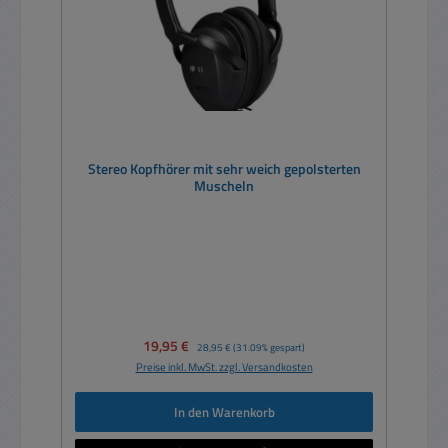
Stereo Kopfhörer mit sehr weich gepolsterten
Muscheln
Verkaufspreis:
19,95 €
Regulärer Preis:
28,95 €
(31.09% gespart)
Preise inkl. MwSt. zzgl. Versandkosten
In den Warenkorb