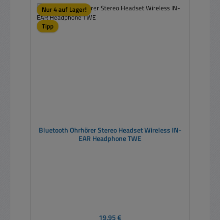
Nur 4 auf Lager!
Tipp
Bluetooth Ohrhörer Stereo Headset Wireless IN-
EAR Headphone TWE
Regulärer Preis:
19,95 €