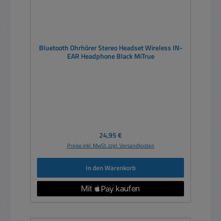
Bluetooth Ohrhörer Stereo Headset Wireless IN-
EAR Headphone Black MiTrue
Regulärer Preis:
24,95 €
Preise inkl. MwSt. zzgl. Versandkosten
In den Warenkorb