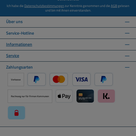
Ich habe die
Datenschutzbestimmungen
zur Kenntnis genommen und die
AGB
gelesen
und bin mit ihnen einverstanden.
Über uns
Service-Hotline
Informationen
Service
Zahlungsarten
Vorkasse
PayPal
Kredit- oder Debitkarte über PayPal
Später Bezahlen ü
Rechnung nur für Firmen Kommunen
Apple Pay über Mollie Zahlungssystem
Kreditkarte über Mollie Zahl
Klarna über Moll
paysafecard über Mollie Zahlungssystem