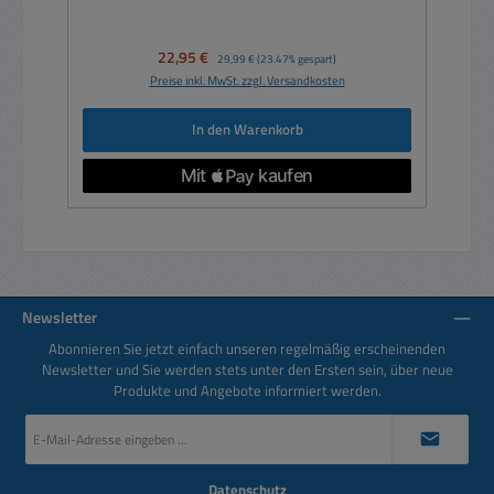
Verkaufspreis:
22,95 €
Regulärer Preis:
29,99 €
(23.47% gespart)
Preise inkl. MwSt. zzgl. Versandkosten
In den Warenkorb
Newsletter
Abonnieren Sie jetzt einfach unseren regelmäßig erscheinenden
Newsletter und Sie werden stets unter den Ersten sein, über neue
Produkte und Angebote informiert werden.
E-
Mail-
Adresse
*
Datenschutz