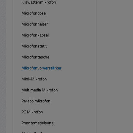
Krawattenmikrofon
12dB/
Mikrofondose
Subs
Mikrofonhalter
70dBVe
S
Mikrofonkapsel
(
Mikrofonstativ
Line80
0,01
Mikrofontasche
Steck
Mikrofonvorverstärker
Mini-Mikrofon
anbe
125m
Multimedia Mikrofon
mi
Parabolmikrofon
Bst.N
Zubeh
PC Mikrofon
in Re
Phantomspeisung
2-Kan