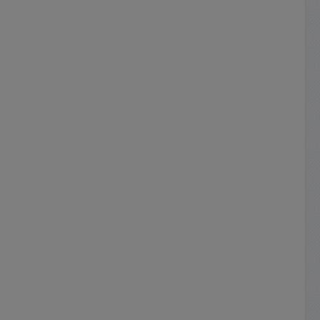
: 15-
möchten. Ein üblicher
nic 15Hz
Plattenspieler mit magnetischem
kro 15-
Tonabnehmer liefert im Prinzip
> 68dB
immer zu wenig Cinch- nzw. NF-
and,
Audiospannung. Das
et)
Plattenspieler-Tonsignal ist zu
schwach und muß somit
l. 15VAC
rauscharm verstärkt
sungen
werden. Dieser Phono-
Vorverstärker macht genau dies;
enhals
eine sehr genaue rauscharme
9-00310
Signalverstärkung. Er verstärkt
er) für
das Plattenspieler-Tonsignal der
, Altar
Tonnadel auf einen höheren Pegel,
so das es dann von einem normal
-00250
üblichen Cincheingang auch
verwendet werden
kann. Verbinden Sie ihn einfach
über den Cinch-Eingang ( RCA-