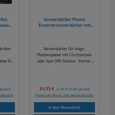
ofon
Vorverstärker Phono
peisung
Enzerrervorverstärker mit
Netzteil für Plattenspieler
Silber
krofon
Vorverstärker für magn.
Plattenspieler mit Cinchstecker
ise für
oder 5pol DIN-Stecker Stereo-
l
Vorverstärker für Plattenspieler
r mit
mit mag Tonabnehmer Phono-
zbetrieb
Amplifier Zum Anschluss eines
XLR sym.
Plattenspielers an einen Stereo-
Verkaufspreis:
Regulärer Preis:
33,33 €
gespart)
44,95 €
(25.85% gespart)
20-70dB
Verstärker + inklusive Netzadapter
andkosten
Preise inkl. MwSt. zzgl. Versandkosten
12V
220V - 15VDC Vorverstärker zum
asenlage
Anschluss eines Plattenspielers
b
In den Warenkorb
er: Low-
mit magnetischen Tonabnehmer