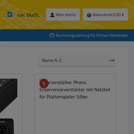
inkl. MwSt.
Mein Konto
Warenkorb
0,00 €
Rechnungszahlung für Firmen/Behörden
Rabatt
%