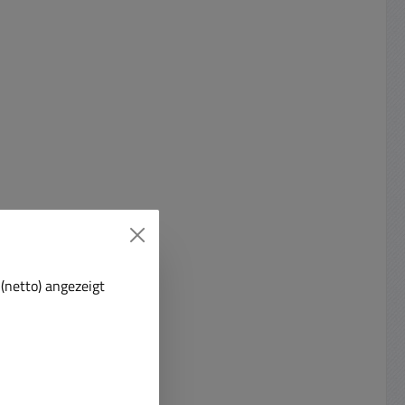
Eingang ) mit Ihrem Plattenspieler
und über den Cinch-Ausgang mit
Ihrem Verstärker oder Ihren
Aktivlautsprechersystem. Das
verstärkte Audio-Ausgangssignal
dises Vorverstärkers können Sie
dann im Prinzip an jedem Eingang
ihre Stereo-Verstärkers
einstecken egal ob der Eingang mit
Tape, VCR, Tuner, CD, DVD, AUX ...
beschriftet ist . Technische Daten:
Audio-Frequenzbereich:
18...22.000Hz Eingangsimpedanz :
(netto) angezeigt
100-kOhm 5-30mV ( Phono üblich
) Ausgangsspannung : 250-
400mV Line/AUX üblich
Cincheingang Eingänge: Stereo
5pol DIN oder Stereo-