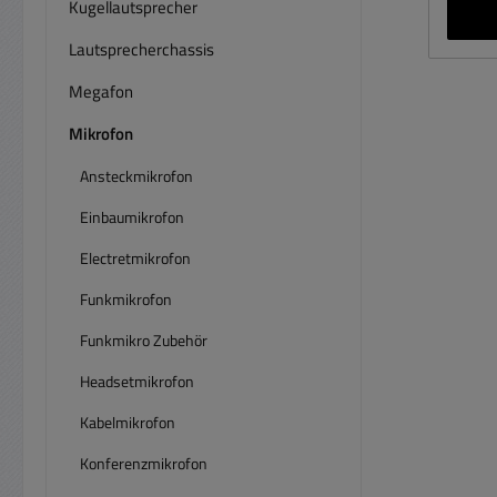
scha
Kugellautsprecher
für
Lautsprecherchassis
Ste
Aus
Megafon
Mikrofon
Pano
Ansteckmikrofon
des 
Einbaumikrofon
Daten
Electretmikrofon
20...
Funkmikrofon
schal
Funkmikro Zubehör
2,2-
10-k
Headsetmikrofon
100-
Kabelmikrofon
1..6
Konferenzmikrofon