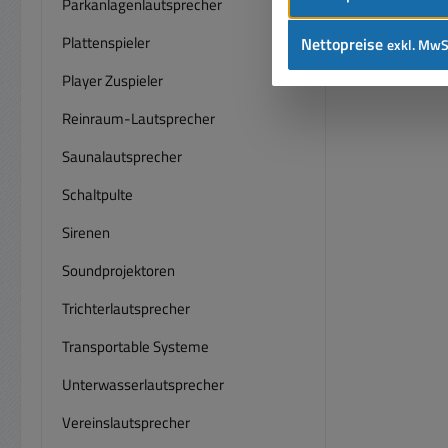
Parkanlagenlautsprecher
Plattenspieler
Nettopreise
exkl. MwS
Player Zuspieler
Reinraum-Lautsprecher
Saunalautsprecher
Schaltpulte
Sirenen
Soundprojektoren
Trichterlautsprecher
Transportable Systeme
Unterwasserlautsprecher
Vereinslautsprecher