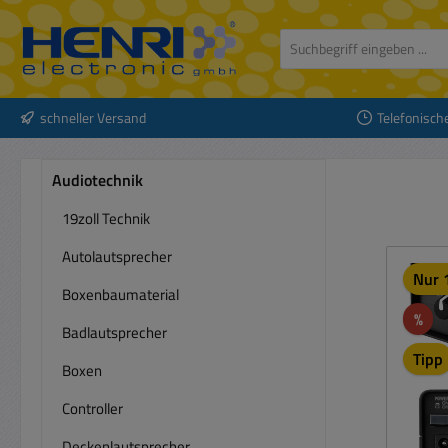
 Hauptinhalt springen
Zur Suche springen
Zur Hauptnavigation springen
schneller Versand
Telefonisch
Audiotechnik
19zoll Technik
Autolautsprecher
Nur 1
Boxenbaumaterial
Rab
%
Badlautsprecher
Tipp
Boxen
Controller
Deckenlautsprecher