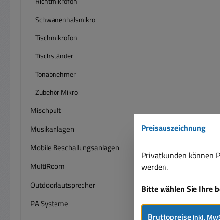
Richtmikrofon
Schwanenhalsmikro
Tischmikrofon
Tischständer
Tonabnehmer
Zubehör Mikro
Mischpult
Preisauszeichnung
Musikanlagen
Mobile Beschallungsanlagen
Privatkunden können Pr
MultiRoom
werden.
Outdoorlautsprecher
Bitte wählen Sie Ihre 
PA Systeme
Bruttopreise
inkl. MwS