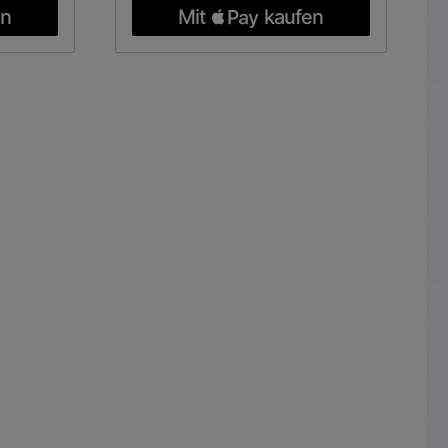
nlos
an einen Stereo-Verstärker ohne
r 15 Hz,
Phono-Eingang oder eines
senlage
zusätzlichen Plattenspielers an ihr
schlüße:
Audiosystem Vorverstärker für
R 3-pol
Plattenspieler mit magnetischem
LR 3pol
Tonabnehmer Zum Anschluss
 Cinch
eines Plattenspielers an einen
neregler
Verstärker ohne PHONO Eingang
s
aber mit Cinch-Eingang
Stereo-
Enzerrervorverstärker mit Kombi-
Anschlüsse Inklusive 220V
r
Netzadapter auf 15Volt DC
0.000Hz
500mA Dieser kleine PHONO-
eit:
STEREO-Vorverstärker ist ideal,
bar
wenn Sie einen Plattenspieler an
hm sym.
ein Audiosystem; also ein Stereo-
e: Line
HIFI-Verstärker oder auch ein
V max.
externe Aktivlautsprecher ohne
0-ohm 1-
Phono-Eingang betreiben