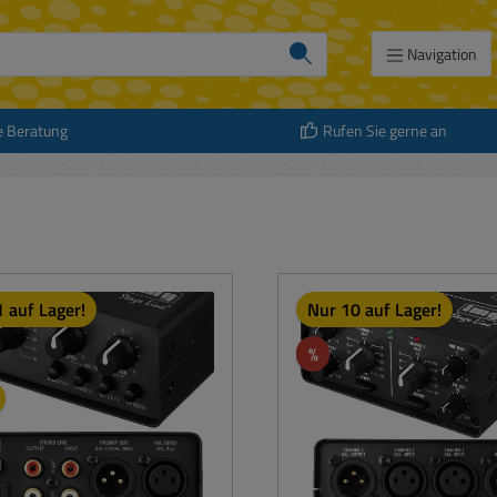
Navigation
e Beratung
Rufen Sie gerne an
 auf Lager!
Nur 10 auf Lager!
att
Rabatt
%