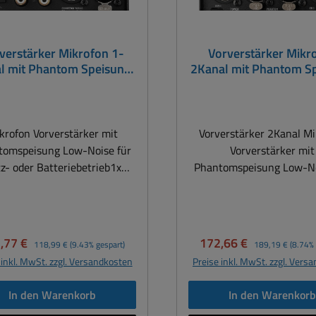
verstärker Mikrofon 1-
Vorverstärker Mikr
l mit Phantom Speisung
2Kanal mit Phantom S
MPA1xx Serie
MPA2xx Serie
krofon Vorverstärker mit
Vorverstärker 2Kanal Mi
tomspeisung Low-Noise für
Vorverstärker mit
z- oder Batteriebetrieb1x
Phantomspeisung Low-No
krofoneingang über XLR
Netz- oder Batteriebetrieb 2-Kana
rischVerstärkung 11-stufig
Mikrofon Vorverstärke
0-70dBLED grün/rot für
Phantomspeisung für Net
ieb/PeakPhantomspeisung
2x Mikrofoneingang über 
kaufspreis:
Regulärer Preis:
Verkaufspreis:
Regulärer Preis:
,77 €
172,66 €
118,99 €
(9.43% gespart)
189,19 €
(8.74% 
4V zuschaltbarMikrofon-
Verstärkung 11-stufig 
 inkl. MwSt. zzgl. Versandkosten
Preise inkl. MwSt. zzgl. Vers
enlage umschaltbarInterne
Phantomspeisung +
ter: Lo-Cut 100Hz, Hi-Cut
zuschaltbar Mikrofon-Ph
In den Warenkorb
In den Warenkor
12kHz, 12dB/Okt.,
umschaltbar Interne Filt