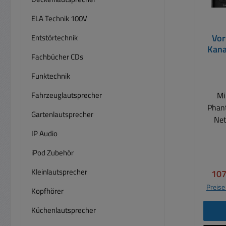
ELA Technik 100V
Vor
Entstörtechnik
Kana
Fachbücher CDs
Funktechnik
Fahrzeuglautsprecher
Mi
Phan
Gartenlautsprecher
Net
Mi
IP Audio
symet
iPod Zubehör
2
Betr
Kleinlautsprecher
Ver
107
+2
Preise
Kopfhörer
Phas
Fil
Küchenlautsprecher