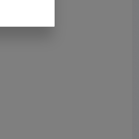
Cinchbuchsen Ausgänge: Stereo
5pol DIN oder Stereo-
Cinchbuchsen S/N Ratio : >50dB
Abmessungen 120 x 60 x 30mm
Externe Stromversorgung 230V
Steckernetzteil 15VDC im
Lieferumfang 5pol DIN-Kabel oder
RCA-Kabel bzw. Cinchkabel je nach
Länge optional erhältlich ( siehe im
Zubehör-Register )