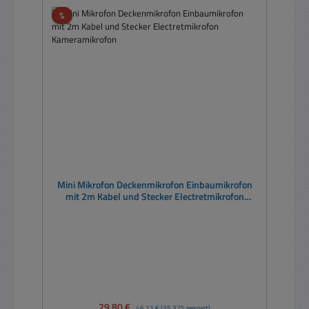
Rabatt
%
Mini Mikrofon Deckenmikrofon Einbaumikrofon
mit 2m Kabel und Stecker Electretmikrofon
Kameramikrofon
Verkaufspreis:
29,80 €
Regulärer Preis:
46,11 €
(35.37% gespart)