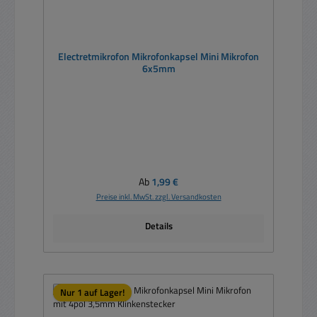
Electretmikrofon Mikrofonkapsel Mini Mikrofon
6x5mm
Regulärer Preis:
Ab
1,99 €
Preise inkl. MwSt. zzgl. Versandkosten
Details
Nur 1 auf Lager!