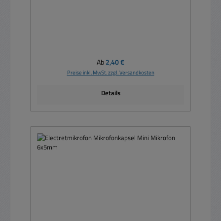
Regulärer Preis:
Ab
2,40 €
Preise inkl. MwSt. zzgl. Versandkosten
Details