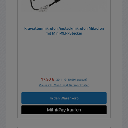
Krawattenmikrofon Ansteckmikrofon Mikrofon
mit Mini-XLR-Stecker
Verkaufspreis:
17,90 €
Regulärer Preis:
20,11 €
(10.99% gespart)
Preise inkl. MwSt. zzgl. Versandkosten
In den Warenkorb