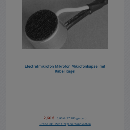
Electretmikrofon Mikrofon Mikrofonkapsel mit
Kabel Kugel
Verkaufspreis:
2,60 €
Regulärer Preis:
3,60 €
(27.78% gespart)
Preise inkl. MwSt. zzgl. Versandkosten