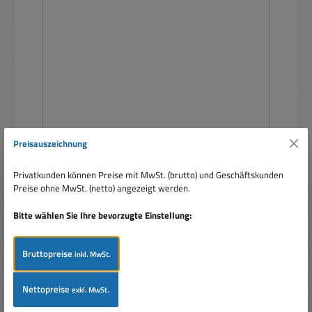
Preisauszeichnung
Electretmikrofon Mikrofonkapsel Mini Mikrofon
mit 4pol 3,5mm Klinkenstecker
Privatkunden können Preise mit MwSt. (brutto) und Geschäftskunden
Preise ohne MwSt. (netto) angezeigt werden.
Bitte wählen Sie Ihre bevorzugte Einstellung:
Bruttopreise
inkl. MwSt.
Regulärer Preis:
7,95 €
Preise inkl. MwSt. zzgl. Versandkosten
Nettopreise
exkl. MwSt.