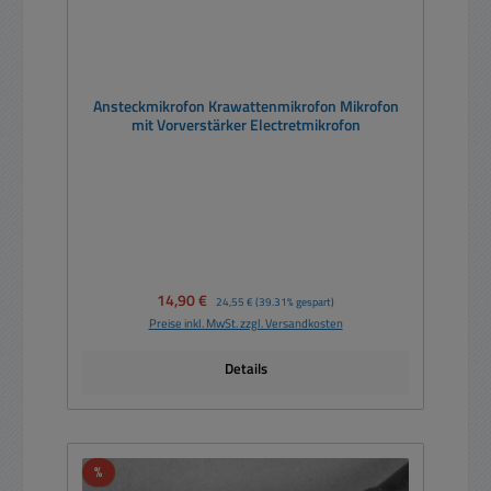
Ansteckmikrofon Krawattenmikrofon Mikrofon
mit Vorverstärker Electretmikrofon
Verkaufspreis:
14,90 €
Regulärer Preis:
24,55 €
(39.31% gespart)
Preise inkl. MwSt. zzgl. Versandkosten
Details
Rabatt
%