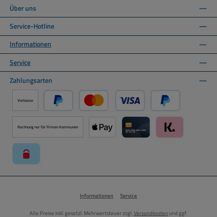
Über uns
Service-Hotline
Informationen
Service
Zahlungsarten
Vorkasse
PayPal
Kredit- oder Debitkarte über PayPal
Später Bezahlen ü
Rechnung nur für Firmen Kommunen
Apple Pay über Mollie Zahlungssystem
Kreditkarte über Mollie Zahl
Klarna über Moll
paysafecard über Mollie Zahlungssystem
Informationen
Service
Alle Preise inkl. gesetzl. Mehrwertsteuer zzgl.
Versandkosten
und ggf.