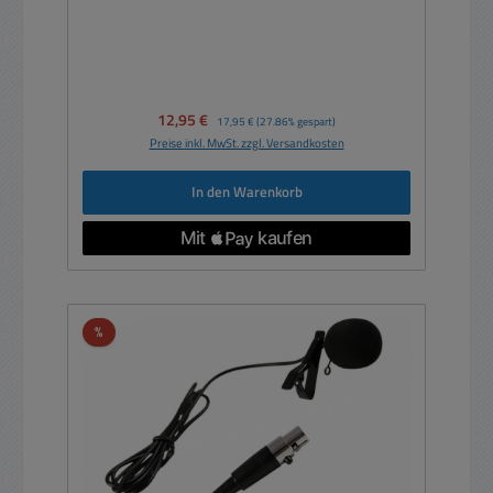
Verkaufspreis:
12,95 €
Regulärer Preis:
17,95 €
(27.86% gespart)
Preise inkl. MwSt. zzgl. Versandkosten
In den Warenkorb
Rabatt
%