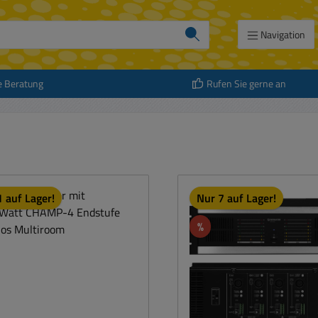
Navigation
e Beratung
Rufen Sie gerne an
 auf Lager!
Nur 7 auf Lager!
att
Rabatt
%