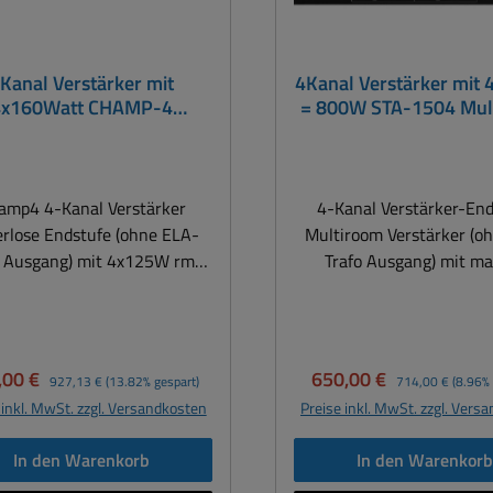
Kanal Verstärker mit
4Kanal Verstärker mit
4x160Watt CHAMP-4
= 800W STA-1504 Mul
tufe Lüfterlos Multiroom
amp4 4-Kanal Verstärker
4-Kanal Verstärker-En
erlose Endstufe (ohne ELA-
Multiroom Verstärker (o
o Ausgang) mit 4x125W rms
Trafo Ausgang) mit ma
4-Ohm. Dieser Verstärker
200Watt max. bzw. 4x 1
 sich bestens für Multizonen
rms an 4-Ohm bzw. 2x 3
dungen bei denen mehrere
bei Brückenbetrieb
chiedene Räume oder Areas
Gesamtanschlußwert so
aufspreis:
Regulärer Preis:
Verkaufspreis:
Regulärer Preis:
,00 €
650,00 €
927,13 €
(13.82% gespart)
714,00 €
(8.96% 
mit unterschiedlichen
Watt. Dieser Verstärker ei
 inkl. MwSt. zzgl. Versandkosten
Preise inkl. MwSt. zzgl. Vers
sprechern beschallt werden
bestens für Multizo
. Verstärker 4×125 Watt mit
Anwendungen bei denen 
In den Warenkorb
In den Warenkor
ktionskühlung. Robuste 4-
verschiedene Räume ode