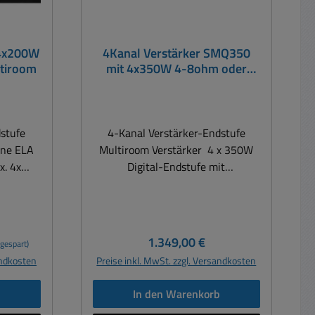
 4x200W
4Kanal Verstärker SMQ350
tiroom
mit 4x350W 4-8ohm oder
2x700W Multiroom LCD-
Display
dstufe
4-Kanal Verstärker-Endstufe
hne ELA
Multiroom Verstärker 4 x 350W
x. 4x
Digital-Endstufe mit
60 Watt
WaveDynamics™-DSP und TC/IP
20 Watt
LAN Schnitstelle zum nachrüsten
.
! Die SMQ-Serie umfasst eine
mit 900
Reihe an 4-Kanal
Regulärer Preis:
1.349,00 €
gespart)
gnet sich
Leistungsverstärkern, die einen
andkosten
Preise inkl. MwSt. zzgl. Versandkosten
nen
neuen Standard für preisgünstige
mehrere
Verstärkerlösungen für
b
In den Warenkorb
r Areas
Festinstallationen und mobile