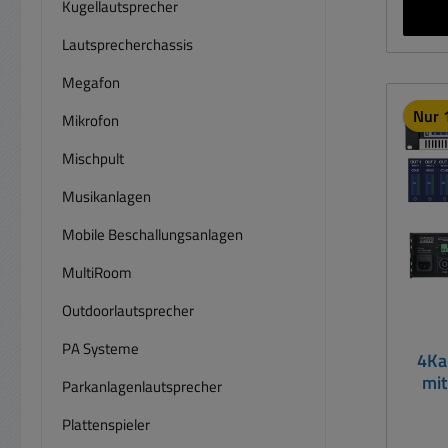
Kana
Kugellautsprecher
erst
Lautsprecherchassis
g
Dynam
Megafon
125 
Nur 1
Mikrofon
Oh
(g
Mischpult
Ste
Musikanlagen
Einst
auf de
Mobile Beschallungsanlagen
2 K
Kanäl
MultiRoom
1 Ka
Outdoorlautsprecher
(Cinc
PA Systeme
4Ka
mi
Parkanlagenlautsprecher
Uns
2x
Plattenspieler
Symme