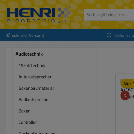
 Hauptinhalt springen
Zur Suche springen
Zur Hauptnavigation springen
schneller Versand
Telefonisch
Audiotechnik
19zoll Technik
Autolautsprecher
Nur 1
Boxenbaumaterial
Rab
%
Badlautsprecher
Boxen
Controller
Deckenlautsprecher