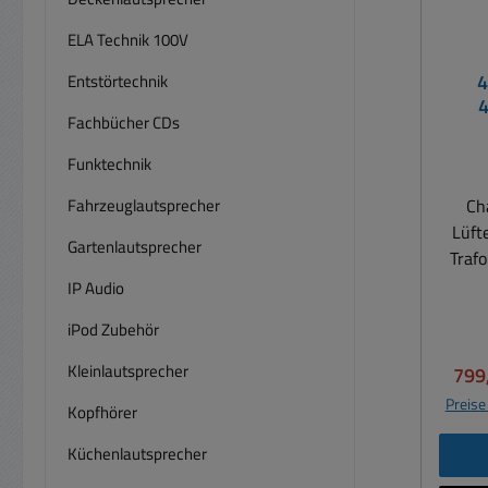
ELA Technik 100V
4
Entstörtechnik
Fachbücher CDs
Ends
Funktechnik
Fahrzeuglautsprecher
Ch
Lüft
Gartenlautsprecher
Traf
an 
IP Audio
eignet
iPod Zubehör
Anwen
vers
Kleinlautsprecher
Verk
799
Preise
Kopfhörer
Laut
sollen
Küchenlautsprecher
Konve