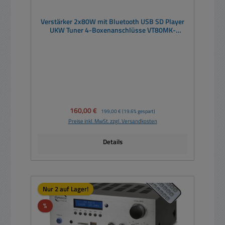
Verstärker 2x80W mit Bluetooth USB SD Player
UKW Tuner 4-Boxenanschlüsse VT80MK-
schwarz
Verkaufspreis:
160,00 €
Regulärer Preis:
199,00 €
(19.6% gespart)
Preise inkl. MwSt. zzgl. Versandkosten
Details
Nur 2 auf Lager!
Rabatt
%