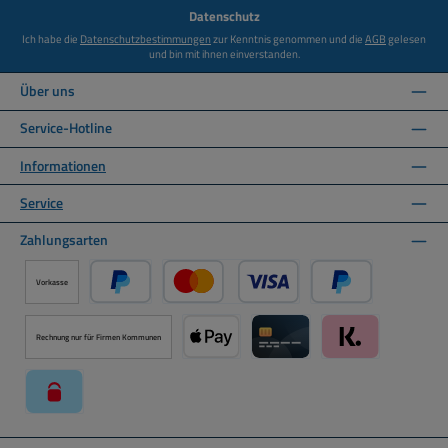
*
Datenschutz
Ich habe die
Datenschutzbestimmungen
zur Kenntnis genommen und die
AGB
gelesen
und bin mit ihnen einverstanden.
Über uns
Service-Hotline
Informationen
Service
Zahlungsarten
Vorkasse
PayPal
Kredit- oder Debitkarte über PayPal
Später Bezahlen ü
Rechnung nur für Firmen Kommunen
Apple Pay über Mollie Zahlungssystem
Kreditkarte über Mollie Zahl
Klarna über Moll
paysafecard über Mollie Zahlungssystem