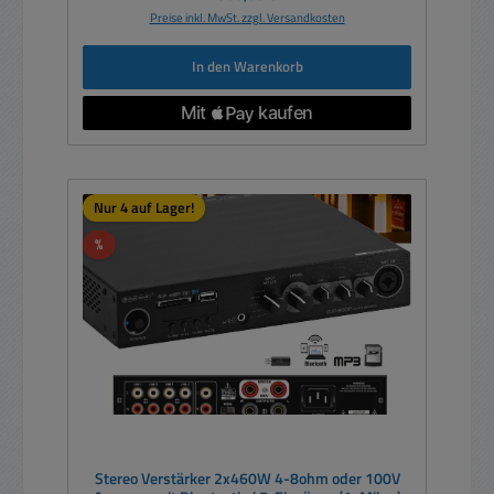
Preise inkl. MwSt. zzgl. Versandkosten
In den Warenkorb
Nur 4 auf Lager!
Rabatt
%
Stereo Verstärker 2x460W 4-8ohm oder 100V