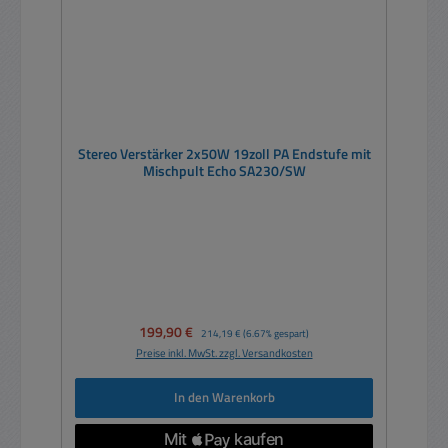
Stereo Verstärker 2x50W 19zoll PA Endstufe mit
Mischpult Echo SA230/SW
Verkaufspreis:
199,90 €
Regulärer Preis:
214,19 €
(6.67% gespart)
Preise inkl. MwSt. zzgl. Versandkosten
In den Warenkorb