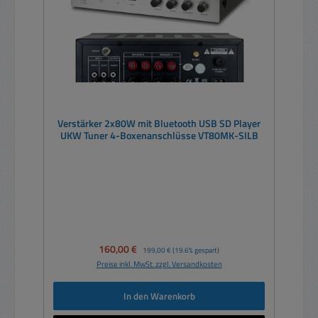
Verstärker 2x80W mit Bluetooth USB SD Player
UKW Tuner 4-Boxenanschlüsse VT80MK-SILB
Verkaufspreis:
160,00 €
Regulärer Preis:
199,00 €
(19.6% gespart)
Preise inkl. MwSt. zzgl. Versandkosten
In den Warenkorb