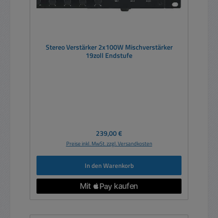
Stereo Verstärker 2x100W Mischverstärker
19zoll Endstufe
Regulärer Preis:
239,00 €
Preise inkl. MwSt. zzgl. Versandkosten
In den Warenkorb