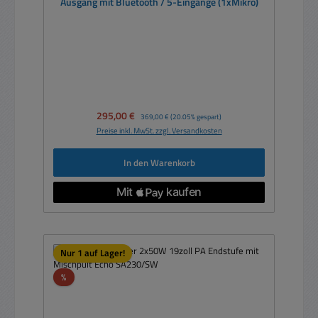
Ausgang mit Bluetooth / 5-Eingänge (1xMikro)
Verkaufspreis:
295,00 €
Regulärer Preis:
369,00 €
(20.05% gespart)
Preise inkl. MwSt. zzgl. Versandkosten
In den Warenkorb
Nur 1 auf Lager!
Rabatt
%