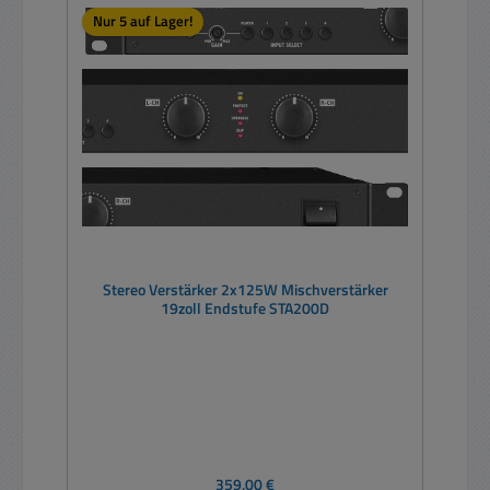
Nur 5 auf Lager!
Stereo Verstärker 2x125W Mischverstärker
19zoll Endstufe STA200D
Regulärer Preis:
359,00 €