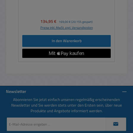
Verkaufspreis:
134,95 €
Regulärer Preis:
169,00 €
(20.15% gespart)
Preise inkl. MwSt. zzgl. Versandkosten
In den Warenkorb
Newsletter
Abonnieren Sie jetzt einfach unseren regelmäßig erscheinenden
Newsletter und Sie werden stets unter den Ersten sein, über neue
Produkte und Angebote informiert werden.
E-
Mail-
Adresse