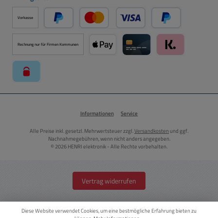
Vorkasse
PayPal
Kredit- oder Debitkarte über PayPal
Später Bezahlen ü
Rechnung nur für Firmen Kommunen
Apple Pay über Mollie Zahlungssystem
Kreditkarte über Mollie Zahl
Klarna über Moll
paysafecard über Mollie Zahlungssystem
Informationen
Service
Alle Preise inkl. gesetzl. Mehrwertsteuer zzgl.
Versandkosten
und ggf.
Nachnahmegebühren, wenn nicht anders angegeben.
© 2026 HENRI elektronik - Alle Rechte vorbehalten.
Vertrag widerrufen
Diese Website verwendet Cookies, um eine bestmögliche Erfahrung bieten zu