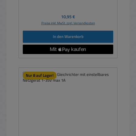
Regulärer Preis:
10,95 €
Preise inkl. MwSt. zzgl. Versandkosten
In den Warenkorb
Nur 8 auf Lager!