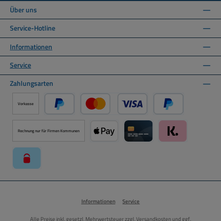
Über uns
Service-Hotline
Informationen
Service
Zahlungsarten
Vorkasse
PayPal
Kredit- oder Debitkarte über PayPal
Später Bezahlen ü
Rechnung nur für Firmen Kommunen
Apple Pay über Mollie Zahlungssystem
Kreditkarte über Mollie Zahl
Klarna über Moll
paysafecard über Mollie Zahlungssystem
Informationen
Service
Alle Preise inkl. gesetzl. Mehrwertsteuer zzgl.
Versandkosten
und ggf.