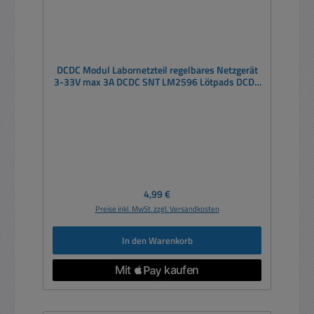
DCDC Modul Labornetzteil regelbares Netzgerät
3-33V max 3A DCDC SNT LM2596 Lötpads DCDC
Step down
Regulärer Preis:
4,99 €
Preise inkl. MwSt. zzgl. Versandkosten
In den Warenkorb