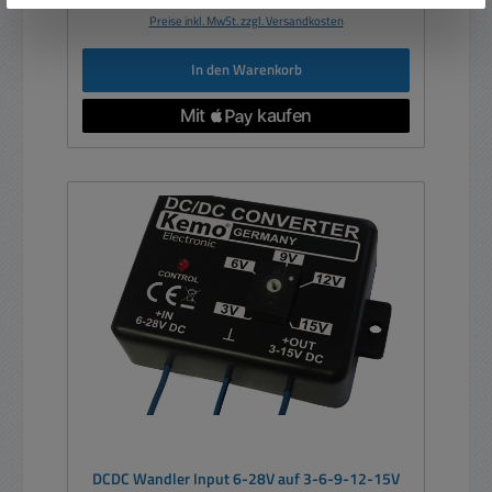
Preise inkl. MwSt. zzgl. Versandkosten
In den Warenkorb
DCDC Wandler Input 6-28V auf 3-6-9-12-15V