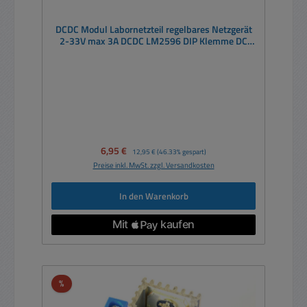
DCDC Modul Labornetzteil regelbares Netzgerät
2-33V max 3A DCDC LM2596 DIP Klemme DC
Step down
Verkaufspreis:
6,95 €
Regulärer Preis:
12,95 €
(46.33% gespart)
Preise inkl. MwSt. zzgl. Versandkosten
In den Warenkorb
Rabatt
%