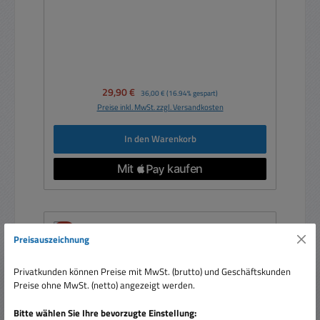
Verkaufspreis:
29,90 €
Regulärer Preis:
36,00 €
(16.94% gespart)
Preise inkl. MwSt. zzgl. Versandkosten
In den Warenkorb
Rabatt
%
Preisauszeichnung
Privatkunden können Preise mit MwSt. (brutto) und Geschäftskunden
Preise ohne MwSt. (netto) angezeigt werden.
Bitte wählen Sie Ihre bevorzugte Einstellung: