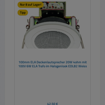
Nur 8 auf Lager!
Tipp
100mm ELA Deckenlautsprecher 20W 4ohm mit
100V 6W ELA Trafo im Halogenlook EDL82 Weiss
Regulärer Preis:
42,50 €