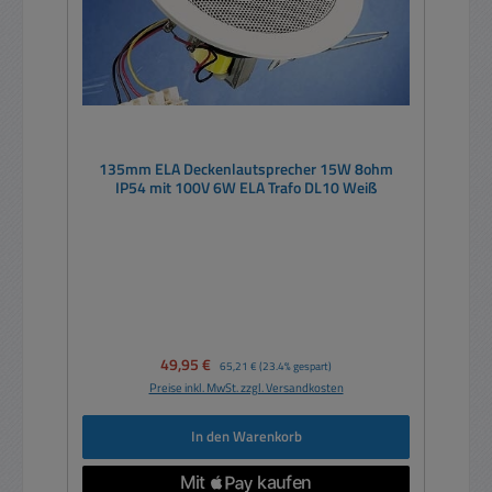
135mm ELA Deckenlautsprecher 15W 8ohm
IP54 mit 100V 6W ELA Trafo DL10 Weiß
Verkaufspreis:
49,95 €
Regulärer Preis:
65,21 €
(23.4% gespart)
Preise inkl. MwSt. zzgl. Versandkosten
In den Warenkorb