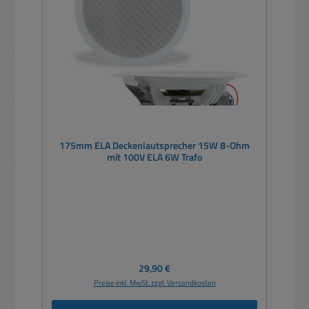
175mm ELA Deckenlautsprecher 15W 8-Ohm
mit 100V ELA 6W Trafo
Regulärer Preis:
29,90 €
Preise inkl. MwSt. zzgl. Versandkosten