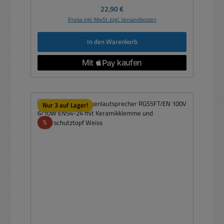
Regulärer Preis:
22,90 €
Preise inkl. MwSt. zzgl. Versandkosten
In den Warenkorb
Nur 3 auf Lager!
Rabatt
%