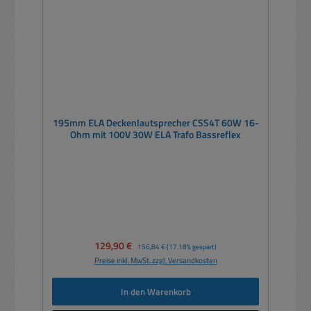
195mm ELA Deckenlautsprecher CSS4T 60W 16-
Ohm mit 100V 30W ELA Trafo Bassreflex
Verkaufspreis:
129,90 €
Regulärer Preis:
156,84 €
(17.18% gespart)
Preise inkl. MwSt. zzgl. Versandkosten
In den Warenkorb