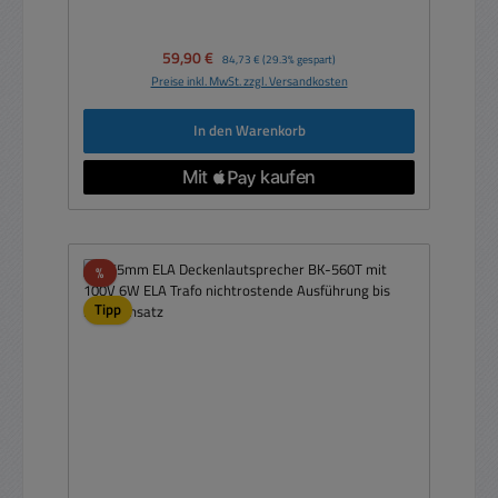
Verkaufspreis:
59,90 €
Regulärer Preis:
84,73 €
(29.3% gespart)
Preise inkl. MwSt. zzgl. Versandkosten
In den Warenkorb
Rabatt
%
Tipp