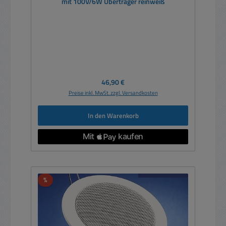
mit 100V/6W Übertrager reinweiß
Regulärer Preis:
46,90 €
Preise inkl. MwSt. zzgl. Versandkosten
In den Warenkorb
Rabatt
%