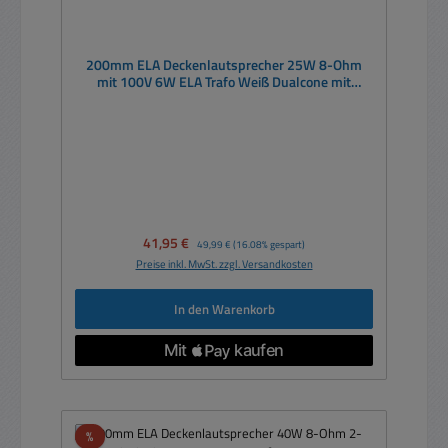
200mm ELA Deckenlautsprecher 25W 8-Ohm
mit 100V 6W ELA Trafo Weiß Dualcone mit
Hochtonkegel
Verkaufspreis:
41,95 €
Regulärer Preis:
49,99 €
(16.08% gespart)
Preise inkl. MwSt. zzgl. Versandkosten
In den Warenkorb
Rabatt
%