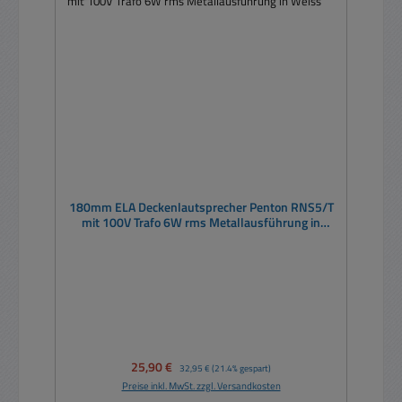
180mm ELA Deckenlautsprecher Penton RNS5/T
mit 100V Trafo 6W rms Metallausführung in
Weiss
Verkaufspreis:
25,90 €
Regulärer Preis:
32,95 €
(21.4% gespart)
Preise inkl. MwSt. zzgl. Versandkosten