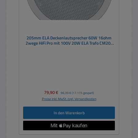
205mm ELA Deckenlautsprecher 60W 16ohm
2wege HiFi Pro mit 100V 20W ELA Trafo CM20T
Weiß IP54
Verkaufspreis:
79,90 €
Regulärer Preis:
96,39 €
(17.11% gespart)
Preise inkl. MwSt. zzgl. Versandkosten
In den Warenkorb