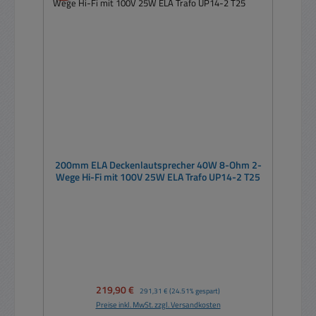
200mm ELA Deckenlautsprecher 40W 8-Ohm 2-
Wege Hi-Fi mit 100V 25W ELA Trafo UP14-2 T25
Verkaufspreis:
219,90 €
Regulärer Preis:
291,31 €
(24.51% gespart)
Preise inkl. MwSt. zzgl. Versandkosten