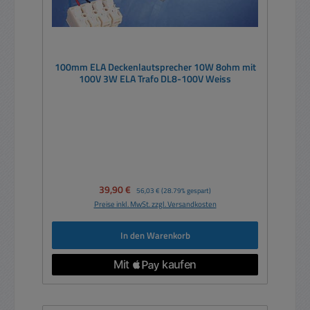
100mm ELA Deckenlautsprecher 10W 8ohm mit
100V 3W ELA Trafo DL8-100V Weiss
Verkaufspreis:
39,90 €
Regulärer Preis:
56,03 €
(28.79% gespart)
Preise inkl. MwSt. zzgl. Versandkosten
In den Warenkorb