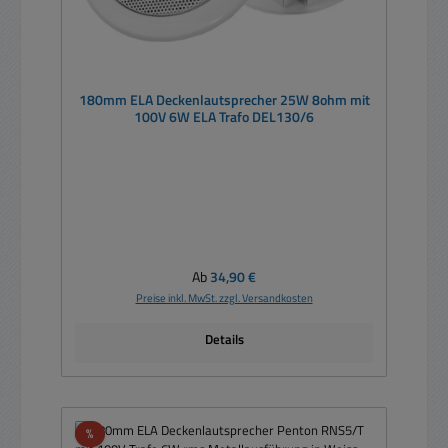
180mm ELA Deckenlautsprecher 25W 8ohm mit
100V 6W ELA Trafo DEL130/6
Regulärer Preis:
Ab
34,90 €
Preise inkl. MwSt. zzgl. Versandkosten
Details
Rabatt
%