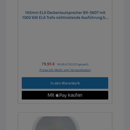
165mm ELA Deckenlautsprecher BK-560T mit
100V 6W ELA Trafo nichtrostende Ausführung bis
90°C Einsatz
Verkaufspreis:
79,95 €
Regulärer Preis:
99,96 €
(20.02% gespart)
Preise inkl. MwSt. zzgl. Versandkosten
In den Warenkorb