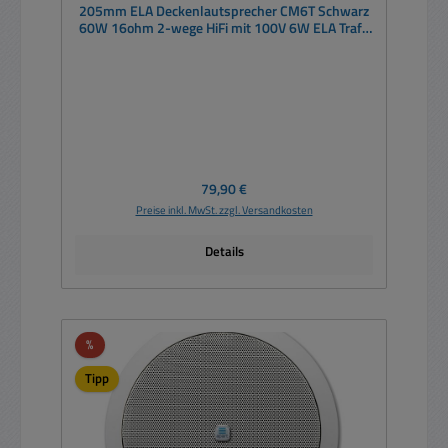
205mm ELA Deckenlautsprecher CM6T Schwarz
60W 16ohm 2-wege HiFi mit 100V 6W ELA Trafo
IP54
Regulärer Preis:
79,90 €
Preise inkl. MwSt. zzgl. Versandkosten
Details
Rabatt
%
Tipp