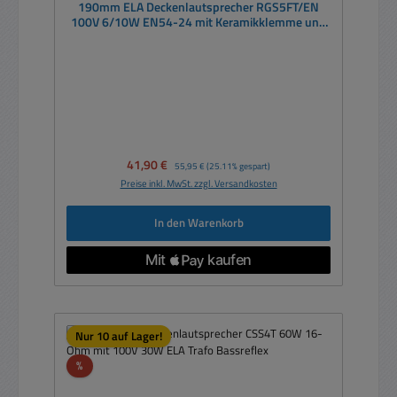
190mm ELA Deckenlautsprecher RGS5FT/EN
100V 6/10W EN54-24 mit Keramikklemme und
Feuerschutztopf Weiss
Verkaufspreis:
41,90 €
Regulärer Preis:
55,95 €
(25.11% gespart)
Preise inkl. MwSt. zzgl. Versandkosten
In den Warenkorb
Nur 10 auf Lager!
Rabatt
%