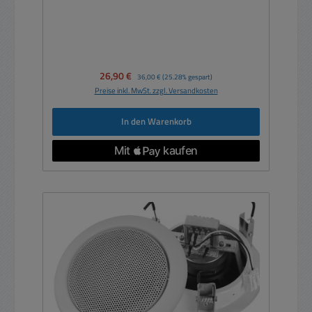
Verkaufspreis:
26,90 €
Regulärer Preis:
36,00 €
(25.28% gespart)
Preise inkl. MwSt. zzgl. Versandkosten
In den Warenkorb