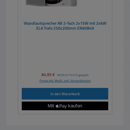
Wandlautsprecher AB 2-fach 2x15W mit 2x6W
ELA Trafo 250x200mm EN60849
Verkaufspreis:
84,95 €
Regulärer Preis:
99,95 €
(15.01% gespart)
Preise inkl. MwSt. zzgl. Versandkosten
In den Warenkorb