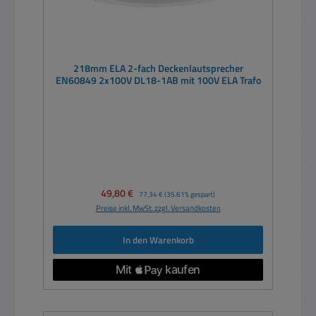
218mm ELA 2-fach Deckenlautsprecher
EN60849 2x100V DL18-1AB mit 100V ELA Trafo
Verkaufspreis:
49,80 €
Regulärer Preis:
77,34 €
(35.61% gespart)
Preise inkl. MwSt. zzgl. Versandkosten
In den Warenkorb