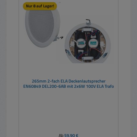
Nur 8 auf Lager!
265mm 2-fach ELA Deckenlautsprecher
EN60849 DEL200-6AB mit 2x6W 100V ELA Trafo
Regulärer Preis:
Ab
59,90 €