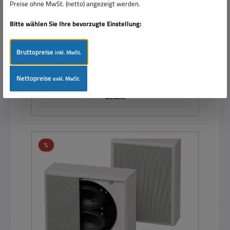
Preise ohne MwSt. (netto) angezeigt werden.
Bitte wählen Sie Ihre bevorzugte Einstellung:
Bruttopreise
inkl. MwSt.
Regulärer Preis:
Ab
89,90 €
Preise inkl. MwSt. zzgl. Versandkosten
Nettopreise
exkl. MwSt.
Details
Rabatt
%