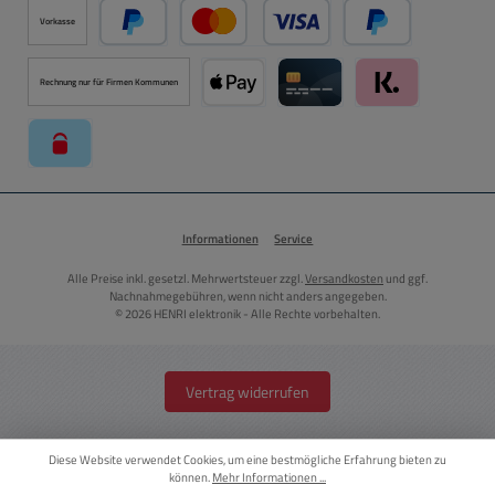
Vorkasse
PayPal
Kredit- oder Debitkarte über PayPal
Später Bezahlen ü
Rechnung nur für Firmen Kommunen
Apple Pay über Mollie Zahlungssystem
Kreditkarte über Mollie Zahl
Klarna über Moll
paysafecard über Mollie Zahlungssystem
Informationen
Service
Alle Preise inkl. gesetzl. Mehrwertsteuer zzgl.
Versandkosten
und ggf.
Nachnahmegebühren, wenn nicht anders angegeben.
© 2026 HENRI elektronik - Alle Rechte vorbehalten.
Vertrag widerrufen
Diese Website verwendet Cookies, um eine bestmögliche Erfahrung bieten zu
können.
Mehr Informationen ...