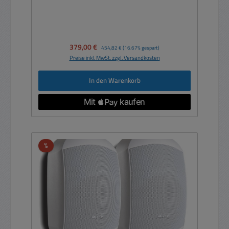
Verkaufspreis:
379,00 €
Regulärer Preis:
454,82 €
(16.67% gespart)
Preise inkl. MwSt. zzgl. Versandkosten
In den Warenkorb
Rabatt
%