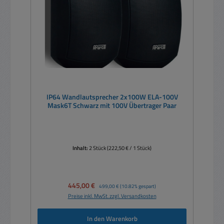
IP64 Wandlautsprecher 2x100W ELA-100V
Mask6T Schwarz mit 100V Übertrager Paar
Inhalt:
2 Stück
(222,50 € / 1 Stück)
Verkaufspreis:
445,00 €
Regulärer Preis:
499,00 €
(10.82% gespart)
Preise inkl. MwSt. zzgl. Versandkosten
In den Warenkorb