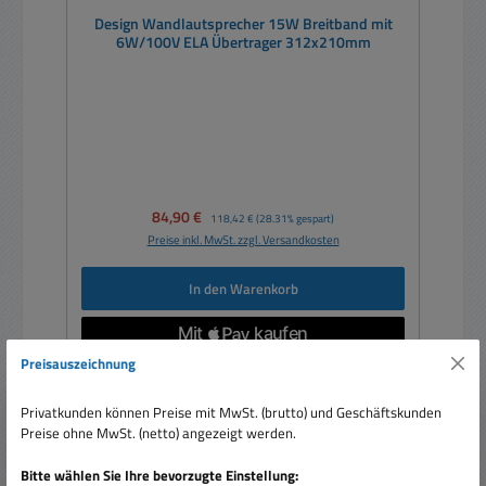
Design Wandlautsprecher 15W Breitband mit
6W/100V ELA Übertrager 312x210mm
Verkaufspreis:
84,90 €
Regulärer Preis:
118,42 €
(28.31% gespart)
Preise inkl. MwSt. zzgl. Versandkosten
In den Warenkorb
Preisauszeichnung
Privatkunden können Preise mit MwSt. (brutto) und Geschäftskunden
Rabatt
%
Preise ohne MwSt. (netto) angezeigt werden.
Bitte wählen Sie Ihre bevorzugte Einstellung: