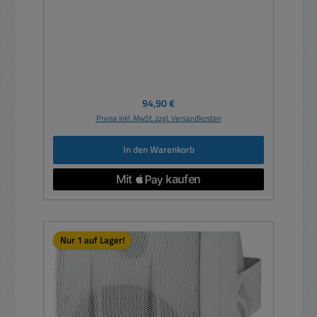
Regulärer Preis:
94,90 €
Preise inkl. MwSt. zzgl. Versandkosten
In den Warenkorb
Nur 1 auf Lager!