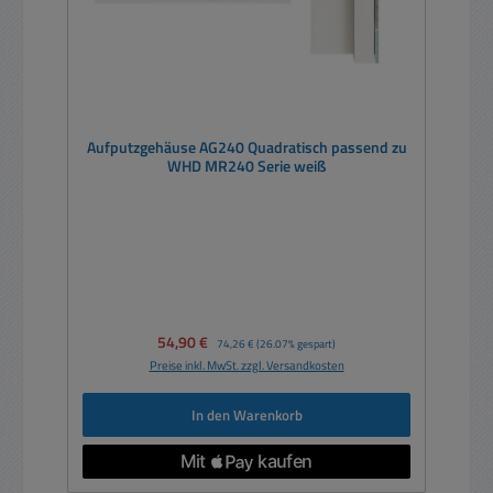
Aufputzgehäuse AG240 Quadratisch passend zu
WHD MR240 Serie weiß
Verkaufspreis:
54,90 €
Regulärer Preis:
74,26 €
(26.07% gespart)
Preise inkl. MwSt. zzgl. Versandkosten
In den Warenkorb