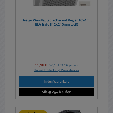
Design Wandlautsprecher mit Regler 10W mit
ELA Trafo 312x210mm weiß
Verkaufspreis:
99,90 €
Regulärer Preis:
141,61 €
(29.45% gespart)
Preise inkl. MwSt. zzgl. Versandkosten
In den Warenkorb