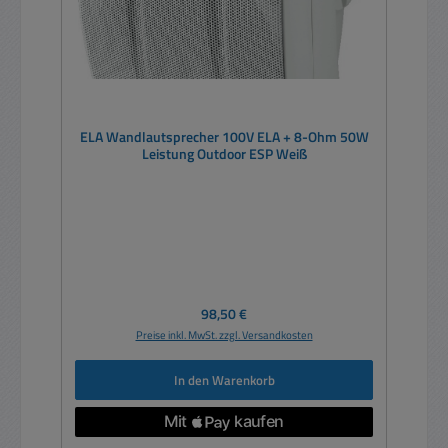
ELA Wandlautsprecher 100V ELA + 8-Ohm 50W
Leistung Outdoor ESP Weiß
Regulärer Preis:
98,50 €
Preise inkl. MwSt. zzgl. Versandkosten
In den Warenkorb