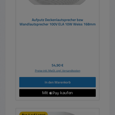
Aufputz Deckenlautsprecher bzw
Wandlautsprecher 100V ELA 10W Weiss 168mm
Regulärer Preis:
54,90 €
Preise inkl. MwSt. zzgl. Versandkosten
In den Warenkorb
Nur 1 auf Lager!