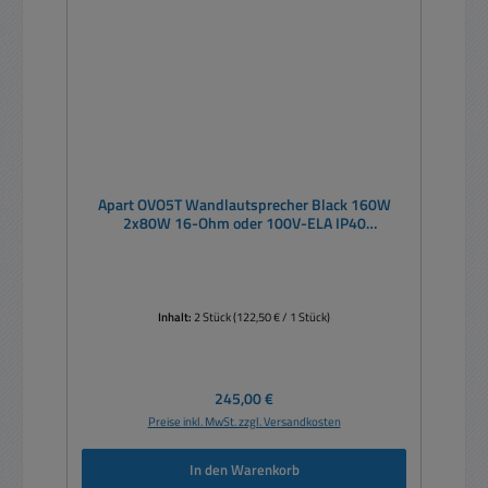
Apart OVO5T Wandlautsprecher Black 160W
2x80W 16-Ohm oder 100V-ELA IP40
Kompaktlautsprecher -- PAAR
Inhalt:
2 Stück
(122,50 € / 1 Stück)
Regulärer Preis:
245,00 €
Preise inkl. MwSt. zzgl. Versandkosten
In den Warenkorb