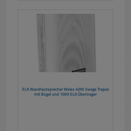
ELA Wandlautsprecher Weiss 40W 2wege Trapez
mit Bügel und 100V ELA Übertrager