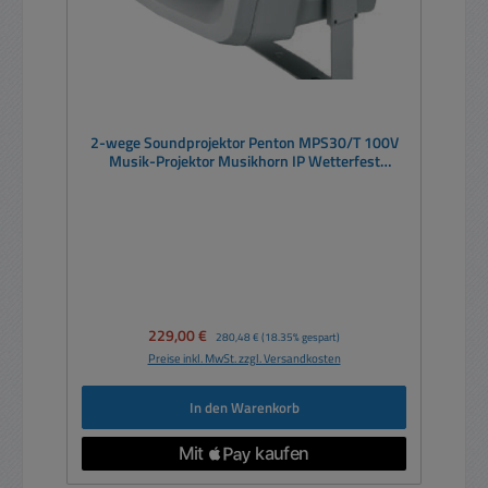
2-wege Soundprojektor Penton MPS30/T 100V
Musik-Projektor Musikhorn IP Wetterfest
334x295x181mm
Verkaufspreis:
229,00 €
Regulärer Preis:
280,48 €
(18.35% gespart)
Preise inkl. MwSt. zzgl. Versandkosten
In den Warenkorb