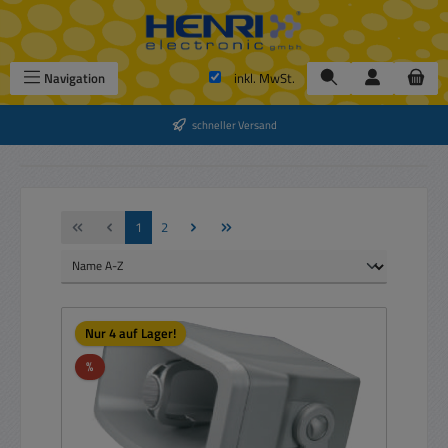
Zum Hauptinhalt springen
Navigation
inkl. MwSt.
schneller Versand
Seite
Seite
1
2
Nur 4 auf Lager!
Rabatt
%