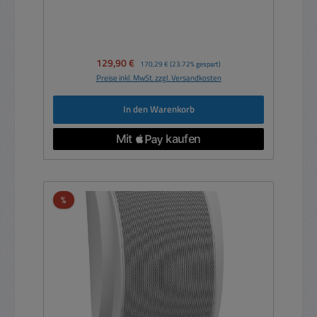
Verkaufspreis:
129,90 €
Regulärer Preis:
170,29 €
(23.72% gespart)
Preise inkl. MwSt. zzgl. Versandkosten
In den Warenkorb
Rabatt
%