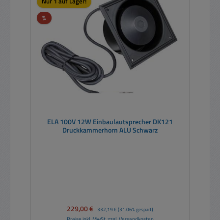
Nur 1 auf Lager!
Rabatt
%
ELA 100V 12W Einbaulautsprecher DK121
Druckkammerhorn ALU Schwarz
Verkaufspreis:
229,00 €
Regulärer Preis:
332,19 €
(31.06% gespart)
Preise inkl. MwSt. zzgl. Versandkosten