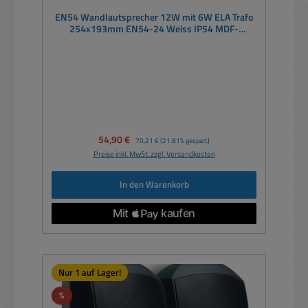
EN54 Wandlautsprecher 12W mit 6W ELA Trafo
254x193mm EN54-24 Weiss IP54 MDF-
Holzgehäuse
Verkaufspreis:
54,90 €
Regulärer Preis:
70,21 €
(21.81% gespart)
Preise inkl. MwSt. zzgl. Versandkosten
In den Warenkorb
Nur 1 auf Lager!
Rabatt
%