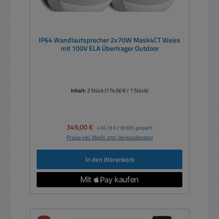
IP64 Wandlautsprecher 2x70W Mask4CT Weiss
mit 100V ELA Übertrager Outdoor
Inhalt:
2 Stück
(174,50 € / 1 Stück)
Verkaufspreis:
349,00 €
Regulärer Preis:
430,78 €
(18.98% gespart)
Preise inkl. MwSt. zzgl. Versandkosten
In den Warenkorb