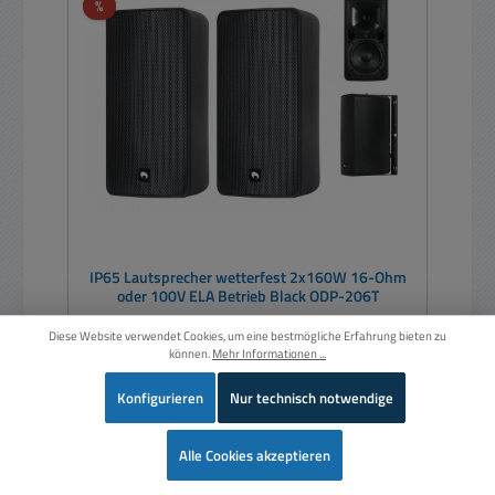
Rabatt
%
IP65 Lautsprecher wetterfest 2x160W 16-Ohm
oder 100V ELA Betrieb Black ODP-206T
Diese Website verwendet Cookies, um eine bestmögliche Erfahrung bieten zu
können.
Mehr Informationen ...
Inhalt:
2 Stück
(189,50 € / 1 Stück)
Konfigurieren
Nur technisch notwendige
Wer
Alle Cookies akzeptieren
Verkaufspreis:
379,00 €
Regulärer Preis:
427,21 €
(11.28% gespart)