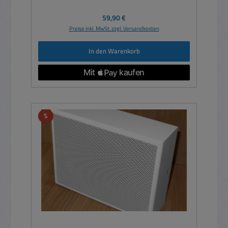
Regulärer Preis:
59,90 €
Preise inkl. MwSt. zzgl. Versandkosten
In den Warenkorb
Rabatt
%