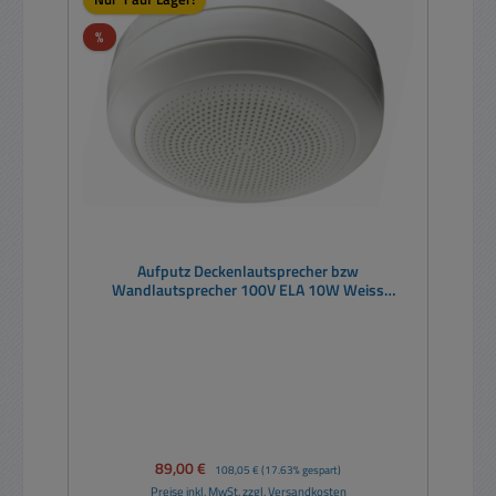
Rabatt
%
Aufputz Deckenlautsprecher bzw
Wandlautsprecher 100V ELA 10W Weiss
BLC550T
Verkaufspreis:
89,00 €
Regulärer Preis:
108,05 €
(17.63% gespart)
Preise inkl. MwSt. zzgl. Versandkosten