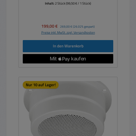
Inhalt:
2 Stück
(99,50 € / 1 Stück)
Verkaufspreis:
199,00 €
Regulärer Preis:
269,00 €
(26.02% gespart)
Preise inkl. MwSt. zzgl. Versandkosten
In den Warenkorb
Nur 10 auf Lager!