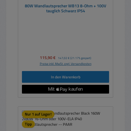
80W Wandlautsprecher WB13 8-Ohm + 100V
tauglich Schwarz IP54
Verkaufspreis:
115,90 €
Regulärer Preis:
147,02 €
(21.17% gespart)
Preise inkl. MwSt. zzgl. Versandkosten
In den Warenkorb
Nur 1 auf Lager!
Tipp