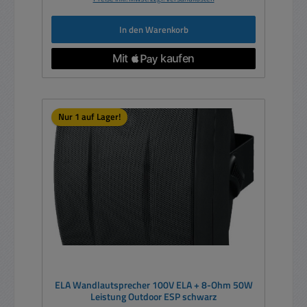
In den Warenkorb
Nur 1 auf Lager!
ELA Wandlautsprecher 100V ELA + 8-Ohm 50W
Leistung Outdoor ESP schwarz