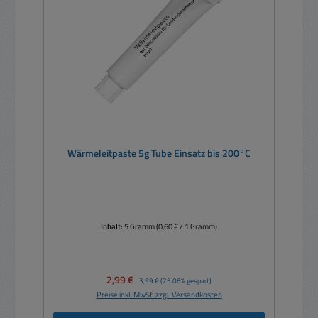
Wärmeleitpaste 5g Tube Einsatz bis 200°C
Inhalt:
5 Gramm
(0,60 € / 1 Gramm)
Verkaufspreis:
2,99 €
Regulärer Preis:
3,99 €
(25.06% gespart)
Preise inkl. MwSt. zzgl. Versandkosten