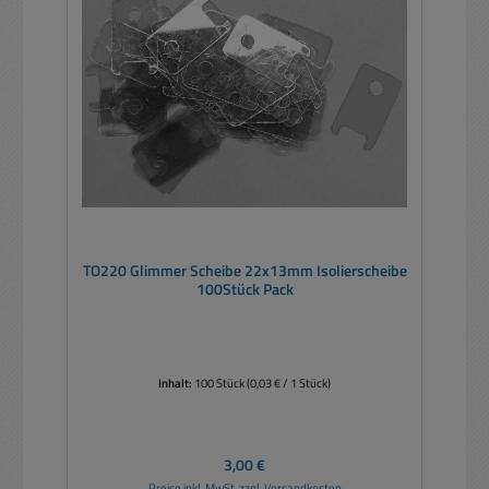
TO220 Glimmer Scheibe 22x13mm Isolierscheibe
100Stück Pack
Inhalt:
100 Stück
(0,03 € / 1 Stück)
Regulärer Preis:
3,00 €
Preise inkl. MwSt. zzgl. Versandkosten