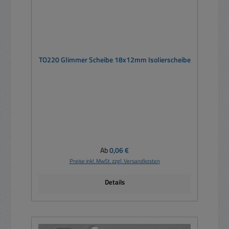
TO220 Glimmer Scheibe 18x12mm Isolierscheibe
Regulärer Preis:
Ab
0,06 €
Preise inkl. MwSt. zzgl. Versandkosten
Details