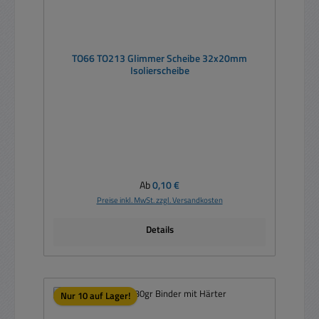
TO66 TO213 Glimmer Scheibe 32x20mm
Isolierscheibe
Regulärer Preis:
Ab
0,10 €
Preise inkl. MwSt. zzgl. Versandkosten
Details
Nur 10 auf Lager!