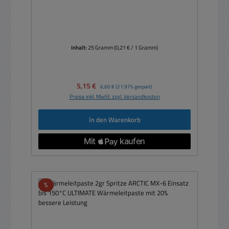
Inhalt:
25 Gramm
(0,21 € / 1 Gramm)
Verkaufspreis:
5,15 €
Regulärer Preis:
6,60 €
(21.97% gespart)
Preise inkl. MwSt. zzgl. Versandkosten
In den Warenkorb
Rabatt
%