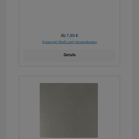
Regulärer Preis:
Ab
7,50 €
Preise inkl. MwSt. zzgl. Versandkosten
Details