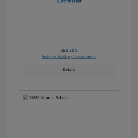
Durchmesser
Regulärer Preis:
Ab
0,20 €
Preise inkl. MwSt. zzgl. Versandkosten
Details