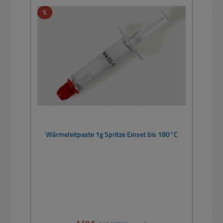
Rabatt
%
Wärmeleitpaste 1g Spritze Einset bis 180°C
Verkaufspreis:
Regulärer Preis: