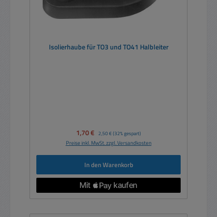
Isolierhaube für TO3 und TO41 Halbleiter
Verkaufspreis:
1,70 €
Regulärer Preis:
2,50 €
(32% gespart)
Preise inkl. MwSt. zzgl. Versandkosten
In den Warenkorb