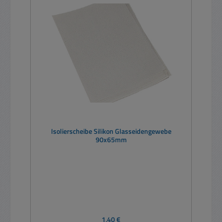
Isolierscheibe Silikon Glasseidengewebe
90x65mm
Regulärer Preis:
1,40 €