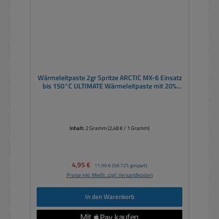
Wärmeleitpaste 2gr Spritze ARCTIC MX-6 Einsatz
bis 150°C ULTIMATE Wärmeleitpaste mit 20%
bessere Leistung
Inhalt:
2 Gramm
(2,48 € / 1 Gramm)
Verkaufspreis:
4,95 €
Regulärer Preis:
11,99 €
(58.72% gespart)
Preise inkl. MwSt. zzgl. Versandkosten
In den Warenkorb