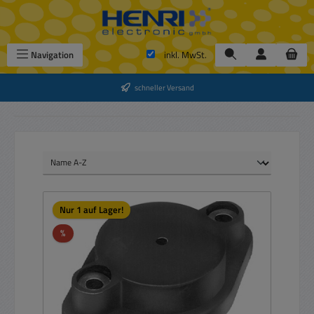
Zum Hauptinhalt springen
Navigation
inkl. MwSt.
schneller Versand
Nur 1 auf Lager!
Rabatt
%