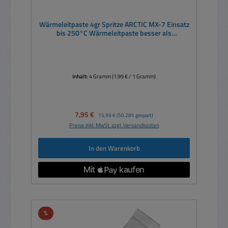
Wärmeleitpaste 4gr Spritze ARCTIC MX-7 Einsatz
bis 250°C Wärmeleitpaste besser als
Flüssigmetall
Inhalt:
4 Gramm
(1,99 € / 1 Gramm)
Verkaufspreis:
7,95 €
Regulärer Preis:
15,99 €
(50.28% gespart)
Preise inkl. MwSt. zzgl. Versandkosten
In den Warenkorb
Rabatt
%