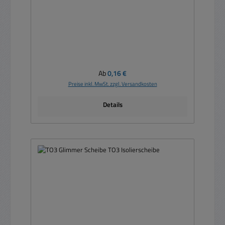
Regulärer Preis:
Ab
0,16 €
Preise inkl. MwSt. zzgl. Versandkosten
Details