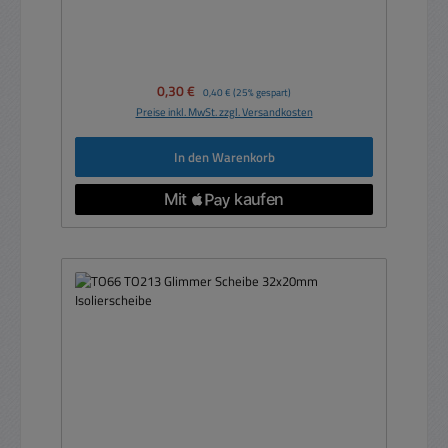
Verkaufspreis:
0,30 €
Regulärer Preis:
0,40 €
(25% gespart)
Preise inkl. MwSt. zzgl. Versandkosten
In den Warenkorb