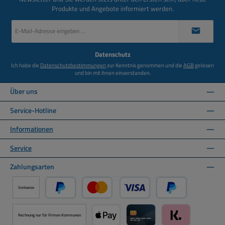
Produkte und Angebote informiert werden.
E-
Mail-
Adresse
*
Datenschutz
Ich habe die
Datenschutzbestimmungen
zur Kenntnis genommen und die
AGB
gelesen
und bin mit ihnen einverstanden.
Über uns
Service-Hotline
Informationen
Service
Zahlungsarten
Vorkasse
PayPal
Kredit- oder Debitkarte über PayPal
Später Bezahlen ü
Rechnung nur für Firmen Kommunen