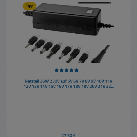
Tipp
Durchschnittliche Bewertung von 5 von 5 Sternen
Netzteil 36W 230V auf 5V 6V 7V 8V 9V 10V 11V
12V 13V 14V 15V 16V 17V 18V 19V 20V 21V 22V
23V 24V
Regulärer Preis:
27,50 €