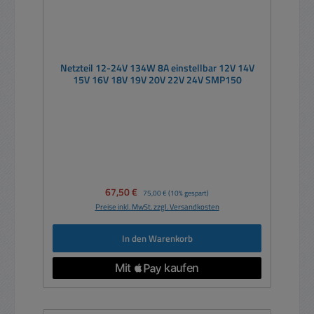
Netzteil 12-24V 134W 8A einstellbar 12V 14V
15V 16V 18V 19V 20V 22V 24V SMP150
Verkaufspreis:
67,50 €
Regulärer Preis:
75,00 €
(10% gespart)
Preise inkl. MwSt. zzgl. Versandkosten
In den Warenkorb