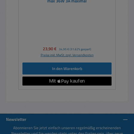
max 36W 3A maximal
Verkaufspreis:
23,90 €
Regulärer Preis:
34,95 €
(31.62% gespart)
Preise inkl. MwSt. zzgl. Versandkosten
In den Warenkorb
Newsletter
Abonnieren Sie jetzt einfach unseren regelmäßig erscheinenden
Newsletter und Sie werden stets unter den Ersten sein, über neue