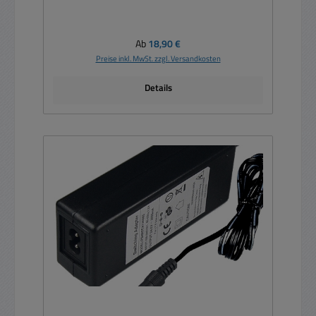
Regulärer Preis:
Ab
18,90 €
Preise inkl. MwSt. zzgl. Versandkosten
Details