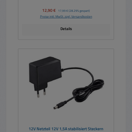
Verkaufspreis:
12,90 €
Regulärer Preis:
17,99 €
(28.29% gespart)
Preise inkl. MwSt. zzgl. Versandkosten
Details
12V Netzteil 12V 1,5A stabilisiert Steckern