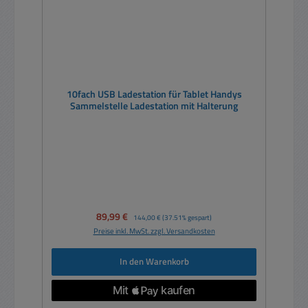
10fach USB Ladestation für Tablet Handys
Sammelstelle Ladestation mit Halterung
Verkaufspreis:
89,99 €
Regulärer Preis:
144,00 €
(37.51% gespart)
Preise inkl. MwSt. zzgl. Versandkosten
In den Warenkorb