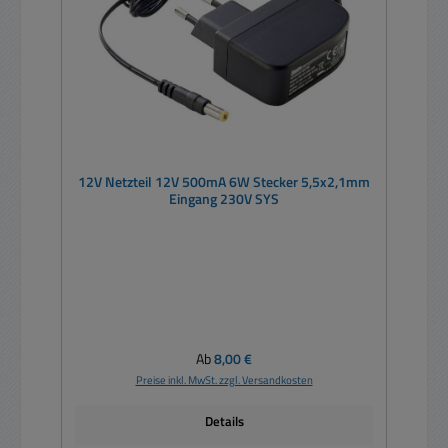
12V Netzteil 12V 500mA 6W Stecker 5,5x2,1mm
Eingang 230V SYS
Regulärer Preis:
Ab
8,00 €
Preise inkl. MwSt. zzgl. Versandkosten
Details