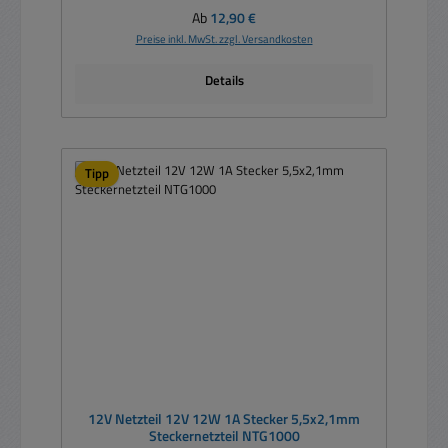
Regulärer Preis:
Ab
12,90 €
Preise inkl. MwSt. zzgl. Versandkosten
Details
Tipp
12V Netzteil 12V 12W 1A Stecker 5,5x2,1mm
Steckernetzteil NTG1000