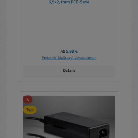
5,5x2,1mm PCE-Serie
Regulärer Preis:
Ab
5,99 €
Preise inkl. MwSt. zzgl. Versandkosten
Details
Rabatt
%
Tipp