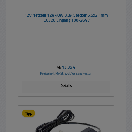
12V Netzteil 12V 40W 3,3A Stecker 5,5x2,1mm
IEC320 Eingang 100-264V
Regulärer Preis:
Ab
13,35 €
Preise inkl. MwSt. zzgl. Versandkosten
Details
Tipp