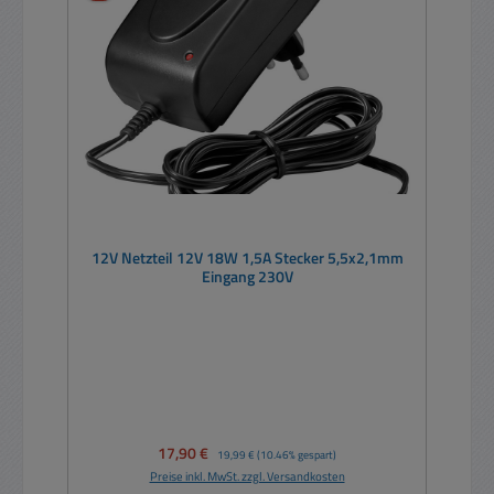
12V Netzteil 12V 18W 1,5A Stecker 5,5x2,1mm
Eingang 230V
Verkaufspreis:
17,90 €
Regulärer Preis:
19,99 €
(10.46% gespart)
Preise inkl. MwSt. zzgl. Versandkosten