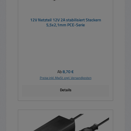
12V Netzteil 12V 2A stabilisiert Steckern
5,5x2,1mm PCE-Serie
Regulärer Preis:
Ab
8,70 €
Preise inkl. MwSt. zzgl. Versandkosten
Details