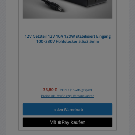
12V Netzteil 12V 10A 120W stabilisiert Eingang
100-230V Hohlstecker 5,5x2,5mm
Verkaufspreis:
33,80 €
Regulärer Preis:
39,99 €
(15.48% gespart)
Preise inkl. MwSt. zzgl. Versandkosten
In den Warenkorb