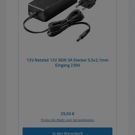
12V Netzteil 12V 36W 3A Stecker 5,5x2,1mm
Eingang 230V
Regulärer Preis:
29,50 €
Preise inkl. MwSt. zzgl. Versandkosten
In den Warenkorb