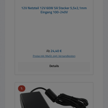
12V Netzteil 12V 60W 5A Stecker 5,5x2,1mm
Eingang 100-240V
Regulärer Preis:
Ab
24,40 €
Preise inkl. MwSt. zzgl. Versandkosten
Details
Rabatt
%