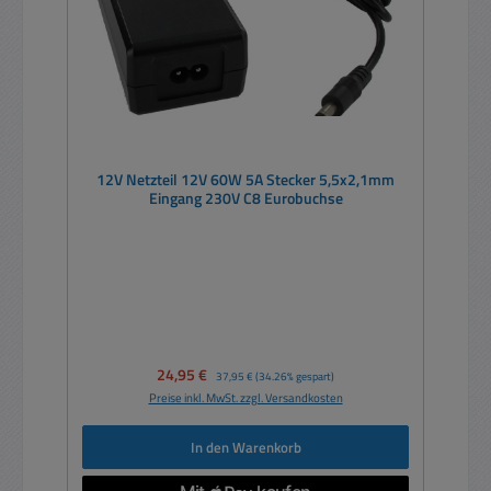
12V Netzteil 12V 60W 5A Stecker 5,5x2,1mm
Eingang 230V C8 Eurobuchse
Verkaufspreis:
24,95 €
Regulärer Preis:
37,95 €
(34.26% gespart)
Preise inkl. MwSt. zzgl. Versandkosten
In den Warenkorb