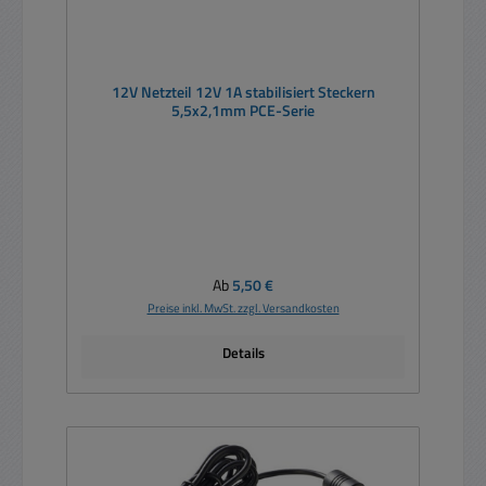
12V Netzteil 12V 1A stabilisiert Steckern
5,5x2,1mm PCE-Serie
Regulärer Preis:
Ab
5,50 €
Preise inkl. MwSt. zzgl. Versandkosten
Details