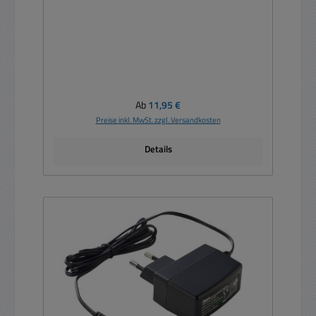
Regulärer Preis:
Ab
11,95 €
Preise inkl. MwSt. zzgl. Versandkosten
Details