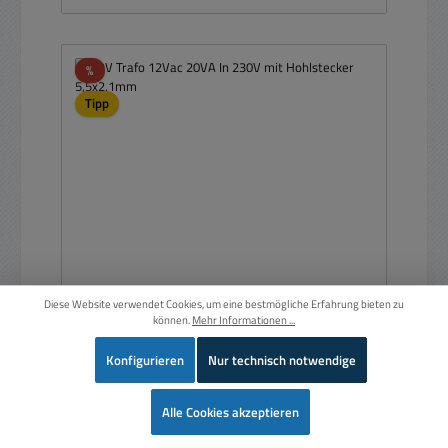
Rabatt
%
Tipp
Diese Website verwendet Cookies, um eine bestmögliche Erfahrung bieten zu
12V Trafo 12Vac 20VA In 230V mit Hohlstecker
können.
Mehr Informationen ...
5,5x2,1mm
Konfigurieren
Nur technisch notwendige
Wer
Alle Cookies akzeptieren