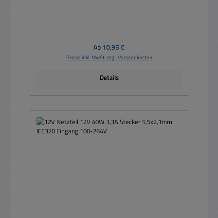
Regulärer Preis:
Ab
10,95 €
Preise inkl. MwSt. zzgl. Versandkosten
Details