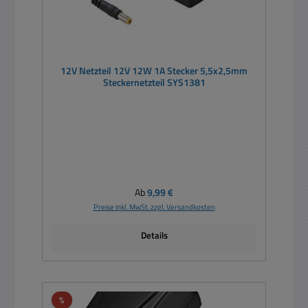
12V Netzteil 12V 12W 1A Stecker 5,5x2,5mm
Steckernetzteil SYS1381
Regulärer Preis:
Ab
9,99 €
Preise inkl. MwSt. zzgl. Versandkosten
Details
Rabatt
%