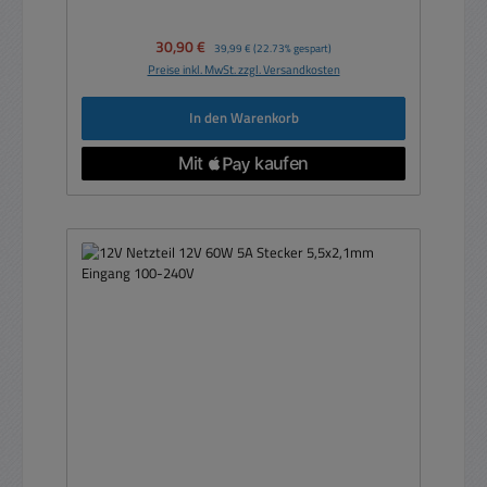
Verkaufspreis:
30,90 €
Regulärer Preis:
39,99 €
(22.73% gespart)
Preise inkl. MwSt. zzgl. Versandkosten
In den Warenkorb