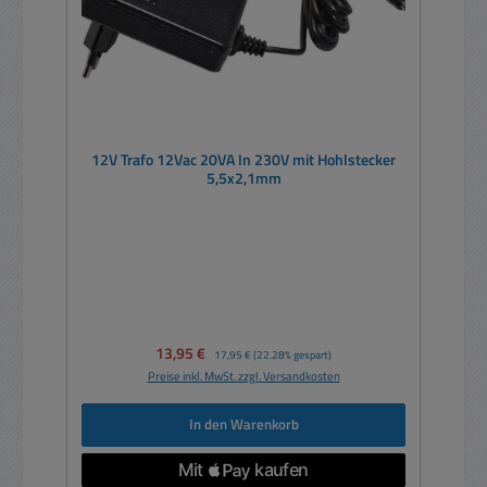
12V Trafo 12Vac 20VA In 230V mit Hohlstecker
5,5x2,1mm
Verkaufspreis:
13,95 €
Regulärer Preis:
17,95 €
(22.28% gespart)
Preise inkl. MwSt. zzgl. Versandkosten
In den Warenkorb