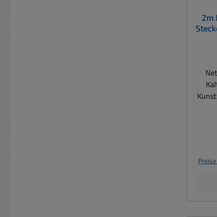
2m 
Steck
Net
Kalt
Kunst
H05VV-
Engla
ASTA-
eingebauter int
BS136
Preise
Farbe
5A UK
in
Stü
Zus