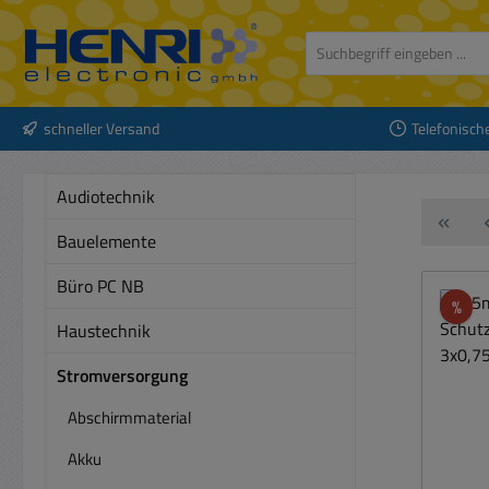
 Hauptinhalt springen
Zur Suche springen
Zur Hauptnavigation springen
schneller Versand
Telefonisch
Audiotechnik
Bauelemente
Büro PC NB
Rab
%
Haustechnik
Stromversorgung
Abschirmmaterial
Akku