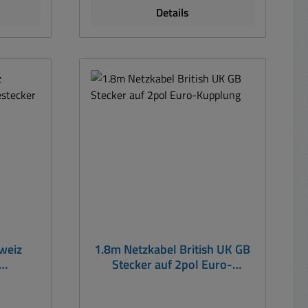
er auf
Details
C13). B
bel
Black
n: 1,8m
weiz
1.8m Netzkabel British UK GB
Stecker auf 2pol Euro-
r
Kupplung