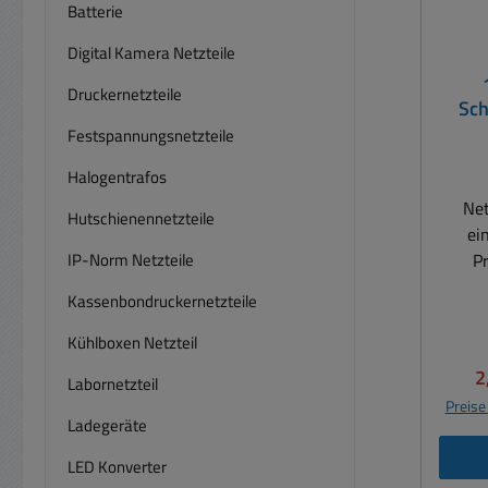
Batterie
Digital Kamera Netzteile
Druckernetzteile
Sch
Festspannungsnetzteile
Halogentrafos
Net
Hutschienennetzteile
ei
IP-Norm Netzteile
P
Schal
Kassenbondruckernetzteile
Ku
3xA
Kühlboxen Netzteil
V
2
Labornetzteil
Sch
Preise
CEE7
Ladegeräte
LED Konverter