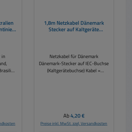
ralien
1,8m Netzkabel Dänemark
ntinien
Stecker auf Kaltgeräte
land
Kupplung
 in
Netzkabel für Dänemark
and,
Dänemark-Stecker auf IEC-Buchse
Brasilien
(Kaltgerätebuchse) Kabel =
stifte
H03VV-F3G 0.75qmm Farbe:
.
Schwarz Länge: 1,8m Auch
orne
Adapter für Dänemark erhältlich =
Bst Nr 41-679-00095
 2x17mm
is:
Regulärer Preis:
Ab
4,20 €
ung 3x
andkosten
Preise inkl. MwSt. zzgl. Versandkosten
pol.