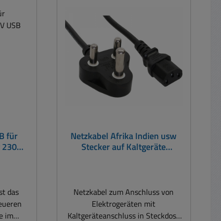
m/km =
chwarz /
it: 10A
10-15A
atz 100V
V AC
UL 817,
hluss
lt und
ülsen
ur durch
B für
Netzkabel Afrika Indien usw
gigen
g 230V
Stecker auf Kaltgeräte
tnissen
Kupplung
ektro-
ine
ation
st das
Netzkabel zum Anschluss von
s Leben,
neueren
Elektrogeräten mit
 der
e im
Kaltgeräteanschluss in Steckdose
 einer