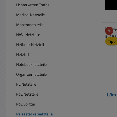
Ste
Lichterketten Trafos
Anschl
Schraubkl
Medical Netzteile
offen
Monitornetzteile
Ne
Rab
%
Anschl
NAVI Netzteile
Art 3poliges Schutzkontaktkabel
Tipp
Netbook Netzteil
mit
Ade
Netzteil
Schwarz 
Notebooknetzteile
3x
Kabe
Organizernetzteile
Inst
PC Netzteile
elek
PoE Netzteile
1,8m 
und 
PoE Splitter
un
Reisesteckernetzteile
gefäh