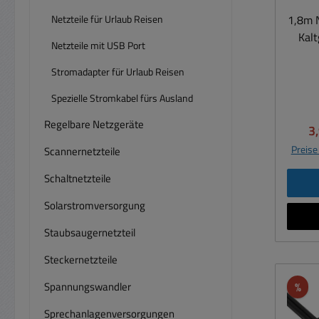
D
Netzteile für Urlaub Reisen
1,8m N
elek
Kaltgeräte
uns
Netzteile mit USB Port
Kaltg
Stromadapter für Urlaub Reisen
Sachs
Ital
dro
Spezielle Stromkabel fürs Ausland
0
Ha
Regelbare Netzgeräte
Ve
3
Sach
Preise
Scannernetzteile
El
Schaltnetzteile
Inst
f
Solarstromversorgung
erford
Staubsaugernetzteil
Steckernetzteile
Wie
Span
Rab
Spannungswandler
%
E
Sprechanlagenversorgungen
ben