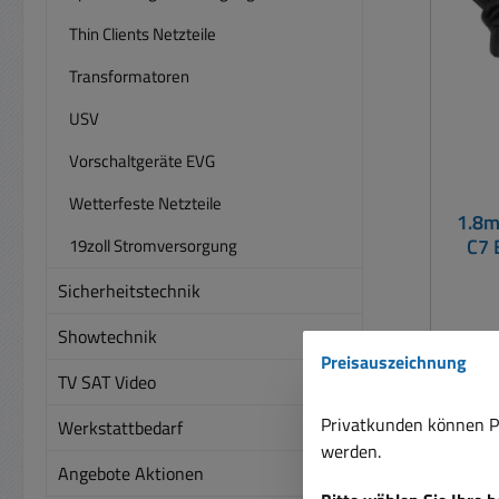
ste
Thin Clients Netzteile
ab
Transformatoren
Messg
USV
Schut
Vorschaltgeräte EVG
Wetterfeste Netzteile
1.8m
C7 
19zoll Stromversorgung
Sicherheitstechnik
Showtechnik
US
Preisauszeichnung
Kanada .. Netzkabel zum
TV SAT Video
von 
Privatkunden können Pr
Werkstattbedarf
C
werden.
ameri
Angebote Aktionen
Kab