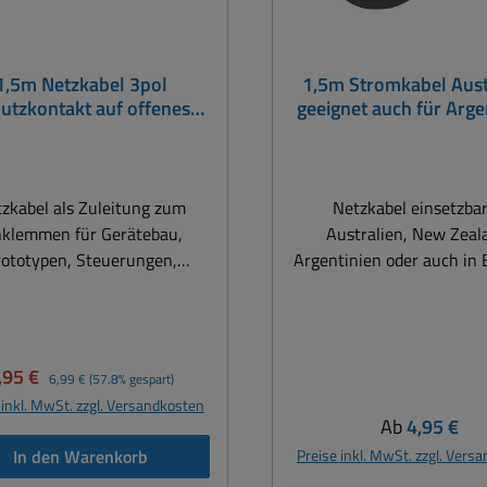
1,5m Netzkabel 3pol
1,5m Stromkabel Aust
utzkontakt auf offenes
geeignet auch für Arge
Ende 3x0,75qmm
Brasilien New-Zea
zkabel als Zuleitung zum
Netzkabel einsetzbar
nklemmen für Gerätebau,
Australien, New Zeal
rototypen, Steuerungen,
Argentinien oder auch in 
tnetzteilen usw. Aufbau
je nach Region 3x Flach
nststoff Schlauchleitung
schräg angeordnet
WG18 mit angespritztem
Steckerdurchmesser v
üblicher 3pol Stecker
39,5mm Flachstifte Abm.:
erkaufspreis:
Regulärer Preis:
,95 €
6,99 €
(57.8% gespart)
utzkontaktstecker Typ F =
6,3x1,6mm Länge zirka
 inkl. MwSt. zzgl. Versandkosten
/7 auf offene Kabelenden
und 1x20mm (PE) Ausführung
Regulärer Pre
Ab
4,95 €
Aderendhülsen zum
Kunststoff Schlauchleit
In den Warenkorb
Preise inkl. MwSt. zzgl. Vers
Konfektionieren von
0,75qmm mit angespritztem 3