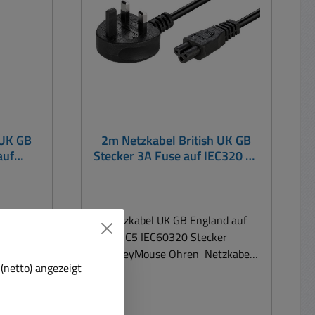
Kaltgeräte Bst Nr 41-679-00460
= UK GB Stecker mit 10A UK
Sicherung auf Kaltgeräte Bst Nr
41-679-00500 = UK GB Stecker
mit 3A UK Sicherung auf C5
MickMaus Stecker Bst Nr 41-679-
00410 = UK GB Stecker mit 3A
UK Sicherung auf Eurokupplung (
 UK GB
2m Netzkabel British UK GB
wie 8er )
auf
Stecker 3A Fuse auf IEC320 C5
MickyMaus Stecker
England
Netzkabel UK GB England auf
GB
C5 IEC60320 Stecker
ellänge
MickeyMouse Ohren Netzkabel
(netto) angezeigt
zum Anschluss von Notebooks,
ng rund
Netzteilen mit C5 Buchse für
Stecker
Steckdose un