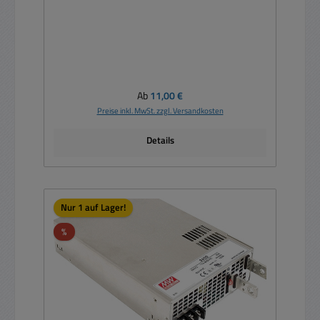
Regulärer Preis:
Ab
11,00 €
Preise inkl. MwSt. zzgl. Versandkosten
Details
Nur 1 auf Lager!
Rabatt
%