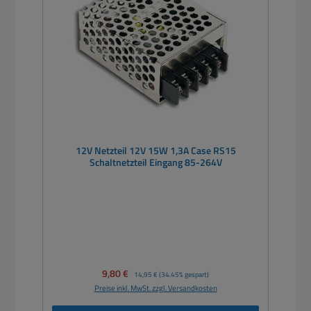
12V Netzteil 12V 15W 1,3A Case RS15
Schaltnetzteil Eingang 85-264V
Verkaufspreis:
9,80 €
Regulärer Preis:
14,95 €
(34.45% gespart)
Preise inkl. MwSt. zzgl. Versandkosten