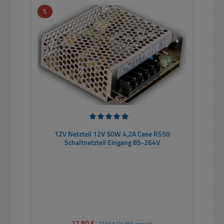
Rabatt
%
Durchschnittliche Bewertung von 5 von 5 Sternen
12V Netzteil 12V 50W 4,2A Case RS50
Schaltnetzteil Eingang 85-264V
Verkaufspreis:
17,80 €
Regulärer Preis:
22,50 €
(20.89% gespart)