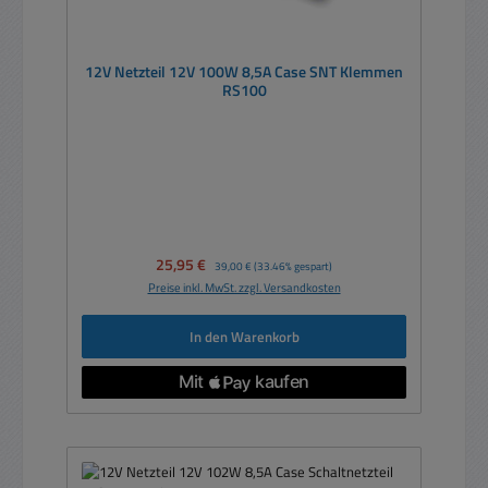
12V Netzteil 12V 100W 8,5A Case SNT Klemmen
RS100
Verkaufspreis:
25,95 €
Regulärer Preis:
39,00 €
(33.46% gespart)
Preise inkl. MwSt. zzgl. Versandkosten
In den Warenkorb