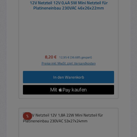
12V Netzteil 12V 0,4A 5W Mini Netzteil für
Platineneinbau 230VAC 46x26x22mm
Verkaufspreis:
8,20 €
Regulärer Preis:
12,95 €
(36.68% gespart)
Preise inkl. MwSt. zzgl. Versandkosten
In den Warenkorb
Rabatt
%