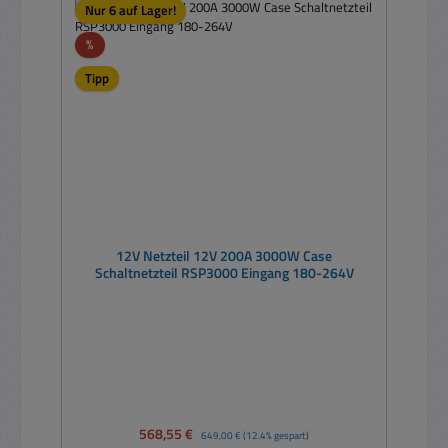
Nur 6 auf Lager!
Rabatt
%
Tipp
12V Netzteil 12V 200A 3000W Case
Schaltnetzteil RSP3000 Eingang 180-264V
Verkaufspreis:
568,55 €
Regulärer Preis:
649,00 €
(12.4% gespart)