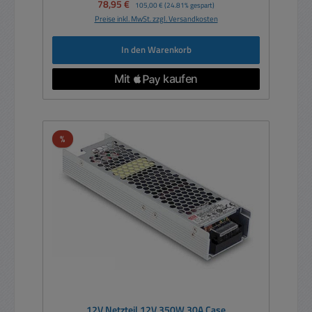
Verkaufspreis:
78,95 €
Regulärer Preis:
105,00 €
(24.81% gespart)
Preise inkl. MwSt. zzgl. Versandkosten
In den Warenkorb
Rabatt
%
12V Netzteil 12V 350W 30A Case