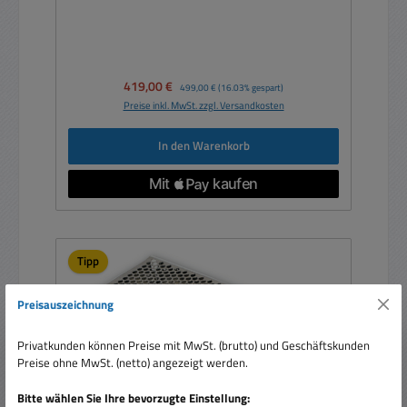
Verkaufspreis:
419,00 €
Regulärer Preis:
499,00 €
(16.03% gespart)
Preise inkl. MwSt. zzgl. Versandkosten
In den Warenkorb
Tipp
Preisauszeichnung
Privatkunden können Preise mit MwSt. (brutto) und Geschäftskunden
Preise ohne MwSt. (netto) angezeigt werden.
Bitte wählen Sie Ihre bevorzugte Einstellung: