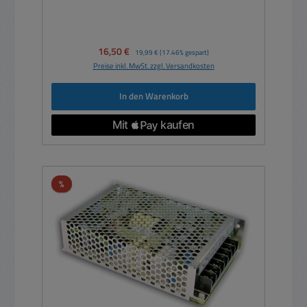
Verkaufspreis:
16,50 €
Regulärer Preis:
19,99 €
(17.46% gespart)
Preise inkl. MwSt. zzgl. Versandkosten
In den Warenkorb
Rabatt
%