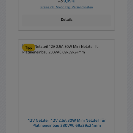
Regulärer Preis:
Ab
9,99 €
Preise inkl. MwSt. zzgl. Versandkosten
Details
Tipp
12V Netzteil 12V 2,5A 30W Mini Netzteil für
Platineneinbau 230VAC 69x39x24mm