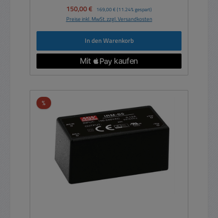
Verkaufspreis:
150,00 €
Regulärer Preis:
169,00 €
(11.24% gespart)
Preise inkl. MwSt. zzgl. Versandkosten
In den Warenkorb
Rabatt
%