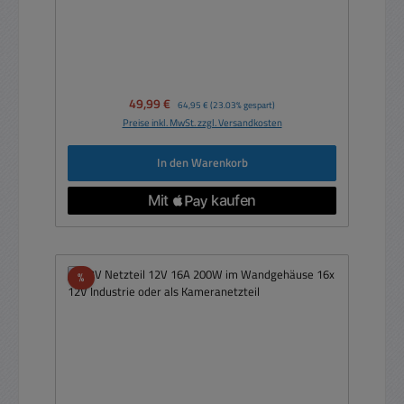
Verkaufspreis:
49,99 €
Regulärer Preis:
64,95 €
(23.03% gespart)
Preise inkl. MwSt. zzgl. Versandkosten
In den Warenkorb
Rabatt
%