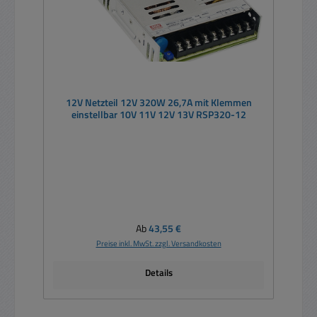
12V Netzteil 12V 320W 26,7A mit Klemmen
einstellbar 10V 11V 12V 13V RSP320-12
Regulärer Preis:
Ab
43,55 €
Preise inkl. MwSt. zzgl. Versandkosten
Details