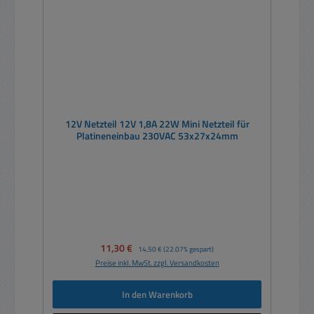
12V Netzteil 12V 1,8A 22W Mini Netzteil für
Platineneinbau 230VAC 53x27x24mm
Verkaufspreis:
11,30 €
Regulärer Preis:
14,50 €
(22.07% gespart)
Preise inkl. MwSt. zzgl. Versandkosten
In den Warenkorb