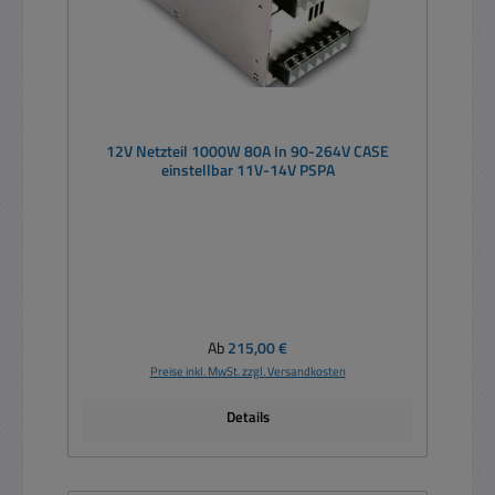
12V Netzteil 1000W 80A In 90-264V CASE
einstellbar 11V-14V PSPA
Regulärer Preis:
Ab
215,00 €
Preise inkl. MwSt. zzgl. Versandkosten
Details