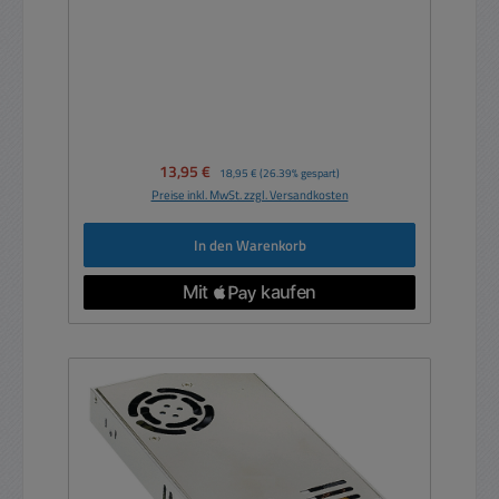
Verkaufspreis:
13,95 €
Regulärer Preis:
18,95 €
(26.39% gespart)
Preise inkl. MwSt. zzgl. Versandkosten
In den Warenkorb