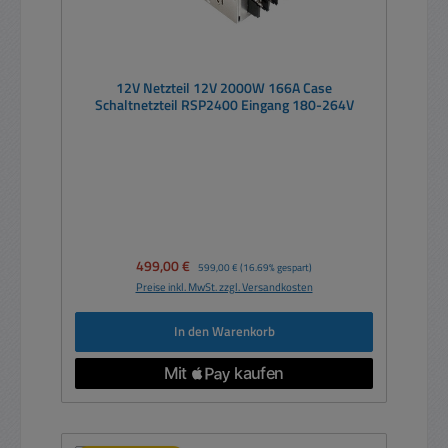
12V Netzteil 12V 2000W 166A Case
Schaltnetzteil RSP2400 Eingang 180-264V
Verkaufspreis:
499,00 €
Regulärer Preis:
599,00 €
(16.69% gespart)
Preise inkl. MwSt. zzgl. Versandkosten
In den Warenkorb