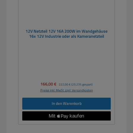
12V Netzteil 12V 16A 200W im Wandgehäuse
16x 12V Industrie oder als Kameranetzteil
Verkaufspreis:
166,00 €
Regulärer Preis:
222,00 €
(25.23% gespart)
Preise inkl. MwSt. zzgl. Versandkosten
In den Warenkorb