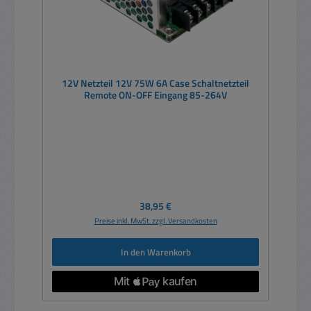
12V Netzteil 12V 75W 6A Case Schaltnetzteil
Remote ON-OFF Eingang 85-264V
Regulärer Preis:
38,95 €
Preise inkl. MwSt. zzgl. Versandkosten
In den Warenkorb