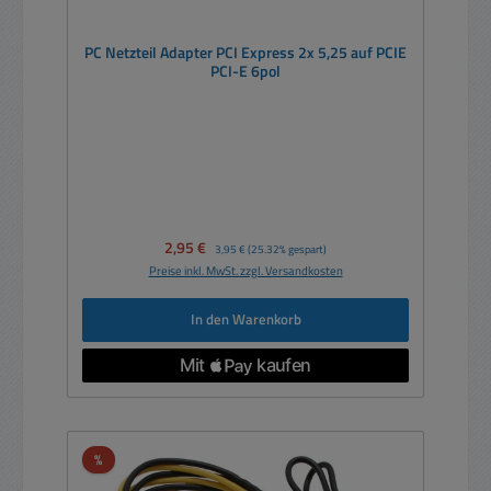
PC Netzteil Adapter PCI Express 2x 5,25 auf PCIE
PCI-E 6pol
Verkaufspreis:
2,95 €
Regulärer Preis:
3,95 €
(25.32% gespart)
Preise inkl. MwSt. zzgl. Versandkosten
In den Warenkorb
Rabatt
%