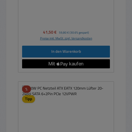
Verkaufspreis:
41,50 €
Regulärer Preis:
59,80 €
(30.6% gespart)
Preise inkl. MwSt. zzgl. Versandkosten
In den Warenkorb
Rabatt
%
Tipp