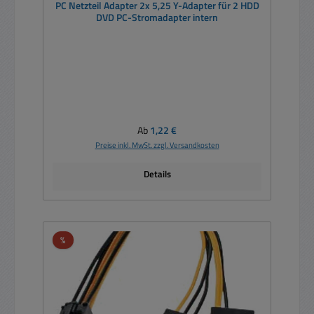
PC Netzteil Adapter 2x 5,25 Y-Adapter für 2 HDD
DVD PC-Stromadapter intern
Regulärer Preis:
Ab
1,22 €
Preise inkl. MwSt. zzgl. Versandkosten
Details
Rabatt
%