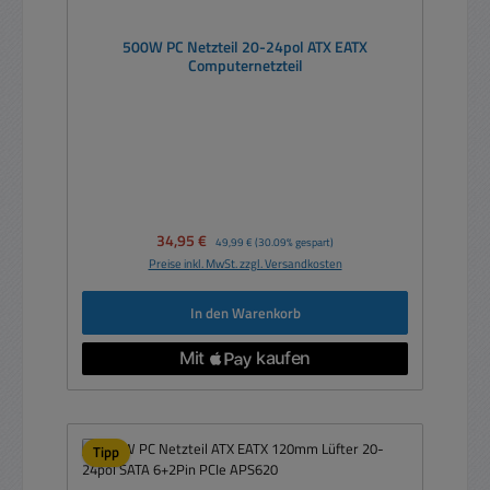
500W PC Netzteil 20-24pol ATX EATX
Computernetzteil
Verkaufspreis:
34,95 €
Regulärer Preis:
49,99 €
(30.09% gespart)
Preise inkl. MwSt. zzgl. Versandkosten
In den Warenkorb
Tipp