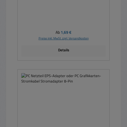
Regulärer Preis:
Ab
1,69 €
Preise inkl. MwSt. zzgl. Versandkosten
Details