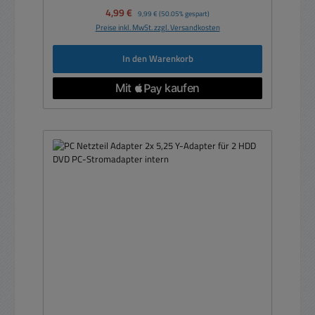
Verkaufspreis:
4,99 €
Regulärer Preis:
9,99 €
(50.05% gespart)
Preise inkl. MwSt. zzgl. Versandkosten
In den Warenkorb