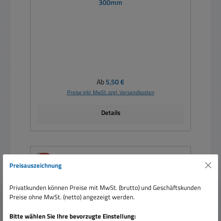
300mm
Regulärer Preis:
Ab
5,50 €
Preise inkl. MwSt. zzgl. Versandkosten
Details
Rabatt
%
Preisauszeichnung
Privatkunden können Preise mit MwSt. (brutto) und Geschäftskunden
Preise ohne MwSt. (netto) angezeigt werden.
Bitte wählen Sie Ihre bevorzugte Einstellung: