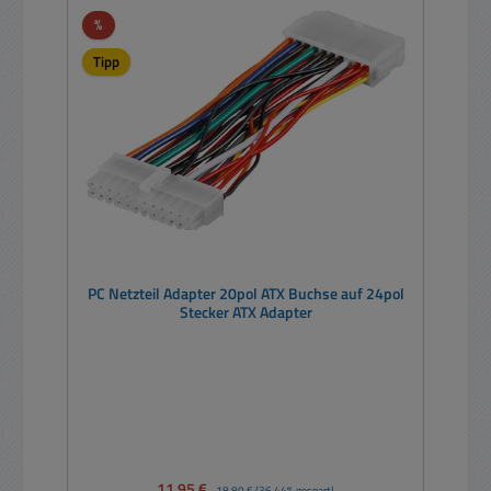
Rabatt
%
Tipp
PC Netzteil Adapter 20pol ATX Buchse auf 24pol
Stecker ATX Adapter
Verkaufspreis:
11,95 €
Regulärer Preis:
18,80 €
(36.44% gespart)