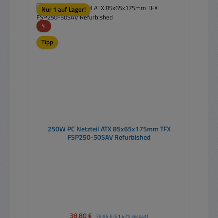
Nur 1 auf Lager!
Rabatt
%
Tipp
250W PC Netzteil ATX 85x65x175mm TFX
FSP250-50SAV Refurbished
Verkaufspreis:
38,80 €
Regulärer Preis:
79,95 €
(51.47% gespart)