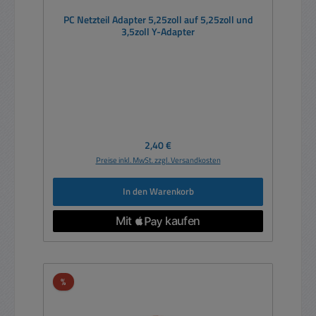
PC Netzteil Adapter 5,25zoll auf 5,25zoll und
3,5zoll Y-Adapter
Regulärer Preis:
2,40 €
Preise inkl. MwSt. zzgl. Versandkosten
In den Warenkorb
Rabatt
%