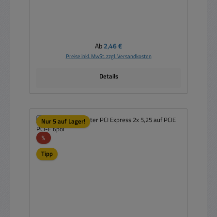
Regulärer Preis:
Ab
2,46 €
Preise inkl. MwSt. zzgl. Versandkosten
Details
Nur 5 auf Lager!
Rabatt
%
Tipp