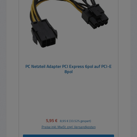
PC Netzteil Adapter PCI Express 6pol auf PCI-E
8pol
Verkaufspreis:
5,95 €
Regulärer Preis:
8,95 €
(33.52% gespart)
Preise inkl. MwSt. zzgl. Versandkosten