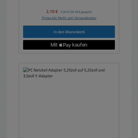
Verkaufspreis:
2,10 €
Regulärer Preis:
3,30 €
(36.36% gespart)
Preise inkl. MwSt. zzgl. Versandkosten
In den Warenkorb