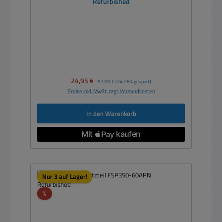
Refurbished
Verkaufspreis:
24,95 €
Regulärer Preis:
97,00 €
(74.28% gespart)
Preise inkl. MwSt. zzgl. Versandkosten
In den Warenkorb
Nur 3 auf Lager!
Rabatt
%