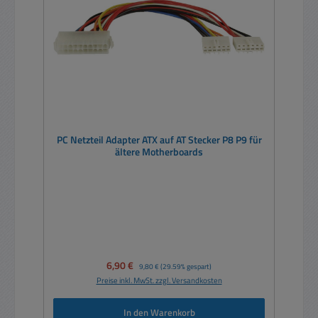
PC Netzteil Adapter ATX auf AT Stecker P8 P9 für
ältere Motherboards
Verkaufspreis:
6,90 €
Regulärer Preis:
9,80 €
(29.59% gespart)
Preise inkl. MwSt. zzgl. Versandkosten
In den Warenkorb