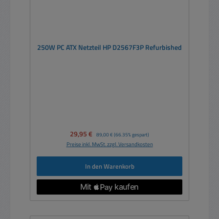
250W PC ATX Netzteil HP D2567F3P Refurbished
Verkaufspreis:
29,95 €
Regulärer Preis:
89,00 €
(66.35% gespart)
Preise inkl. MwSt. zzgl. Versandkosten
In den Warenkorb