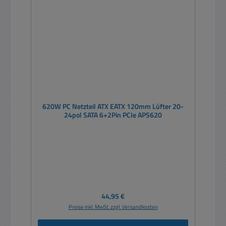
620W PC Netzteil ATX EATX 120mm Lüfter 20-
24pol SATA 6+2Pin PCIe APS620
Regulärer Preis:
44,95 €
Preise inkl. MwSt. zzgl. Versandkosten