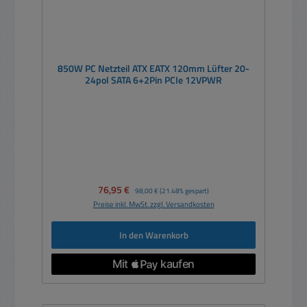
850W PC Netzteil ATX EATX 120mm Lüfter 20-
24pol SATA 6+2Pin PCIe 12VPWR
Verkaufspreis:
76,95 €
Regulärer Preis:
98,00 €
(21.48% gespart)
Preise inkl. MwSt. zzgl. Versandkosten
In den Warenkorb