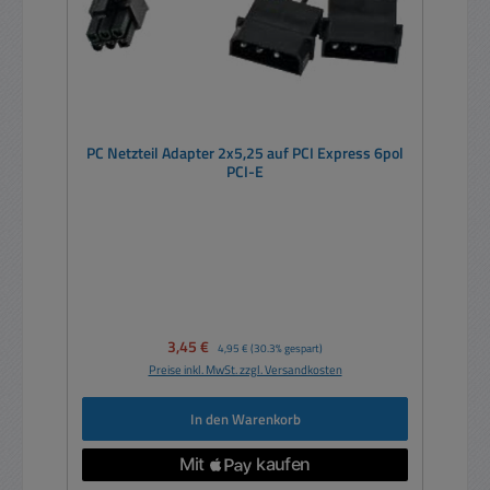
PC Netzteil Adapter 2x5,25 auf PCI Express 6pol
PCI-E
Verkaufspreis:
3,45 €
Regulärer Preis:
4,95 €
(30.3% gespart)
Preise inkl. MwSt. zzgl. Versandkosten
In den Warenkorb