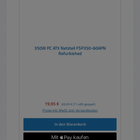
350W PC ATX Netzteil FSP350-60APN
Refurbished
Verkaufspreis:
19,95 €
Regulärer Preis:
69,95 €
(71.48% gespart)
Preise inkl. MwSt. zzgl. Versandkosten
In den Warenkorb