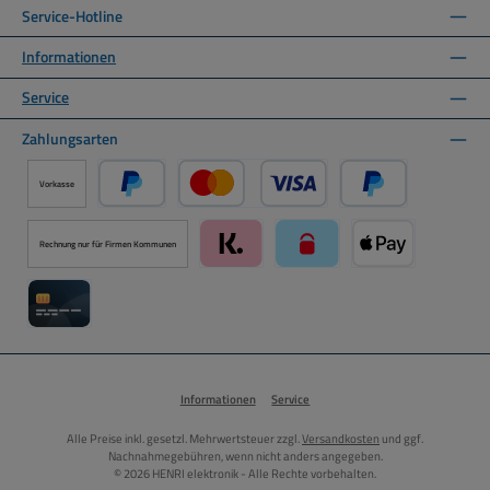
Service-Hotline
Informationen
Service
Zahlungsarten
Vorkasse
PayPal
Kredit- oder Debitkarte über PayPal
Später Bezahlen ü
Rechnung nur für Firmen Kommunen
Klarna über Mollie Zahlungssystem
paysafecard über Mollie Zah
Apple Pay über M
Kreditkarte über Mollie Zahlungssystem
Informationen
Service
Alle Preise inkl. gesetzl. Mehrwertsteuer zzgl.
Versandkosten
und ggf.
Nachnahmegebühren, wenn nicht anders angegeben.
© 2026 HENRI elektronik - Alle Rechte vorbehalten.