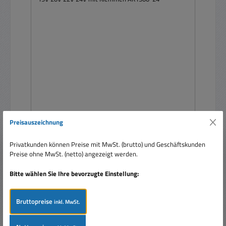
7-24V Netzteil 63A 1500W 9V 12V 15V 16V 18V
Preisauszeichnung
19V 20V 22V 24V mit Klemmen AK1500-24
Privatkunden können Preise mit MwSt. (brutto) und Geschäftskunden
Preise ohne MwSt. (netto) angezeigt werden.
Bitte wählen Sie Ihre bevorzugte Einstellung:
Bruttopreise
inkl. MwSt.
Regulärer Preis:
589,00 €
Preise inkl. MwSt. zzgl. Versandkosten