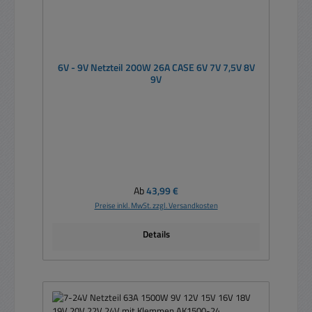
6V - 9V Netzteil 200W 26A CASE 6V 7V 7,5V 8V
9V
Regulärer Preis:
Ab
43,99 €
Preise inkl. MwSt. zzgl. Versandkosten
Details