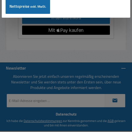
Preise inkl. MwSt. zzgl. Versandkosten
Nettopreise
exkl. MwSt.
In den Warenkorb
Newsletter
Abonnieren Sie jetzt einfach unseren regelmäßig erscheinenden
Newsletter und Sie werden stets unter den Ersten sein, über neue
Produkte und Angebote informiert werden.
E-
Mail-
Adresse
*
Datenschutz
Ich habe die
Datenschutzbestimmungen
zur Kenntnis genommen und die
AGB
gelesen
und bin mit ihnen einverstanden.