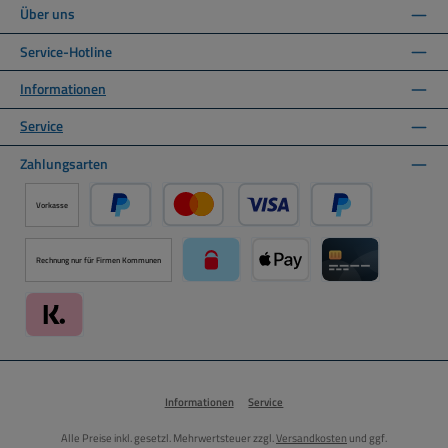
Über uns
Service-Hotline
Informationen
Service
Zahlungsarten
Vorkasse
PayPal
Kredit- oder Debitkarte über PayPal
Später Bezahlen ü
Rechnung nur für Firmen Kommunen
paysafecard über Mollie Zahlungssystem
Apple Pay über Mollie Zahlu
Kreditkarte über
Klarna über Mollie Zahlungssystem
Informationen
Service
Alle Preise inkl. gesetzl. Mehrwertsteuer zzgl.
Versandkosten
und ggf.