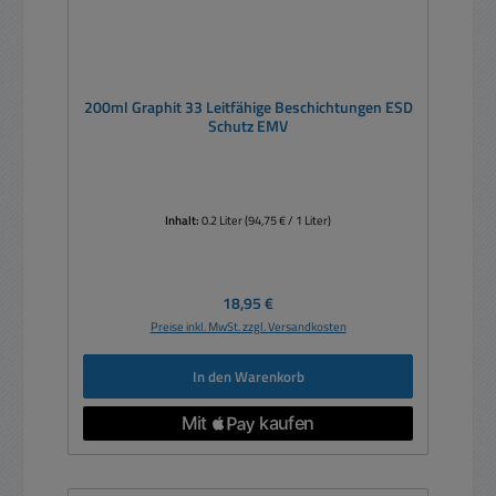
200ml Graphit 33 Leitfähige Beschichtungen ESD
Schutz EMV
Inhalt:
0.2 Liter
(94,75 € / 1 Liter)
Regulärer Preis:
18,95 €
Preise inkl. MwSt. zzgl. Versandkosten
In den Warenkorb