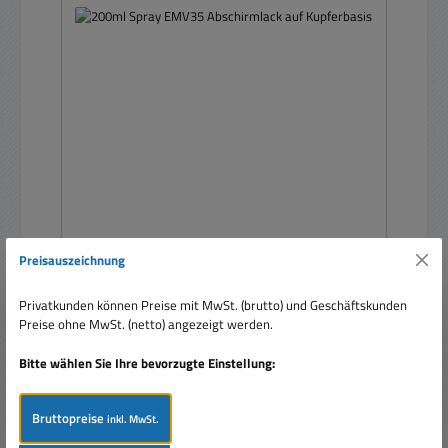
Preisauszeichnung
200ml Spray EMV35 Abschirmlack auf
Kupferbasis
Privatkunden können Preise mit MwSt. (brutto) und Geschäftskunden
Preise ohne MwSt. (netto) angezeigt werden.
Bitte wählen Sie Ihre bevorzugte Einstellung:
Inhalt:
0.2 Liter
(217,50 € / 1 Liter)
Bruttopreise
inkl. MwSt.
Regulärer Preis:
43,50 €