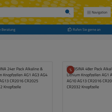
Navigation
e Beratung
Rufen Sie gerne an
att
Rabatt
%