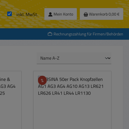
inkl. MwSt.
Mein Konto
Warenkorb
0,00 €
Rechnungszahlung für Firmen/Behörden
Rabatt
%