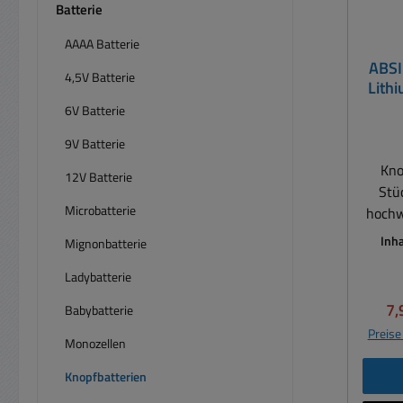
Batterie
AAAA Batterie
ABSI
4,5V Batterie
Lith
AG
6V Batterie
CR2
9V Batterie
Kno
12V Batterie
Stü
Microbatterie
hochw
S
Inha
Mignonbatterie
A
Ladybatterie
einset
T
Ve
7,
Babybatterie
Mess
Preise
Spiel
Monozellen
Hohe 
Knopfbatterien
be