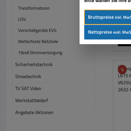
Bitte wählen Sie Ihre 
Transformatoren
el
Preise
Erset
Bruttopreise
inkl. MwS
USV
RW3
V394
Vorschaltgeräte EVG
Nettopreise
exkl. MwS
LR936
Wetterfeste Netzteile
bis 
ohne 
19zoll Stromversorgung
Alk
Sicherheitstechnik
üb
Rab
%
Showtechnik
Dur
TV SAT Video
Werkstattbedarf
Angebote Aktionen