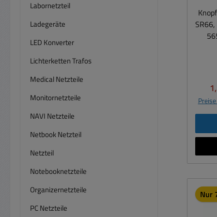
Labornetzteil
Knopf
Ladegeräte
SR66, 
56
LED Konverter
S
Silveroxid Unive
Lichterketten Trafos
Medical Netzteile
Tasche
Ve
1
Monitornetzteile
Preise
el
NAVI Netzteile
Erset
Arti
Netbook Netzteil
SR62
606, 
Netzteil
R377/
Notebooknetzteile
SG4, 
E377,
Organizernetzteile
Nur 7
377A,
PC Netzteile
CR