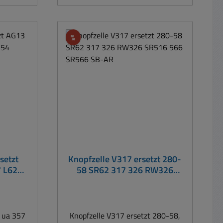
- und
Premium Alkaline Batterien mit
 Jahren
jeweils 1,5Volt ( wiederaufladbar
e
nein ) Durchmeeser: 11,6mm /
Rabatt
%
zelle
Höhe: 5,4mm Lieferumfang: 10er-
Packung
1,5Volt
mAh (
n )
Höhe:
setzt
Knopfzelle V317 ersetzt 280-
 L626
58 SR62 317 326 RW326
SR516 566 SR566 SB-AR
t ua 357
Knopfzelle V317 ersetzt 280-58,