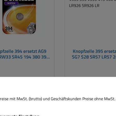
ebeständig, bis zu 4 Jahren
KnopfzelleBatterie mit 
Lagerfähigkeit ohne
übliche Kapazität 38 
istungsverlust Knopfzelle
wiederaufladbar nei
lberoxid Zink Batterie mit
Durchmesser: 7,9mm / 
annung: 1,55Volt übliche
3,6mm
Kapazität 19mAh (
wiederaufladbar nein )
chmeeser: 6,8mm / Höhe:
pfzelle 394 ersetzt AG9
Knopfzelle 395 erset
2,6mm
RW33 SR45 194 380 394
SG7 S28 SR57 LR57 
 DL394 SR936 SR936EL
313 395 V395 399 V3
LR936
556 610 LR926 SR9
zelle 394 ersetzt AG9, SG9,
Knopfzelle 395 ersetzt A
3, SR45, 194, 380, 394,
S28, SR57, LR57, 280-4
, DL394, SR936, SR936EL,
395, V395, 399, V399, 41
eise mit MwSt. (brutto) und Geschäftskunden Preise ohne MwSt. 
ell für digitale
610, LR926, SR926, L
Uhren, Kleingeräte,
SR927, SR927EL, 11
nrechner, für Autoschlüssel,
Universell für digitale 