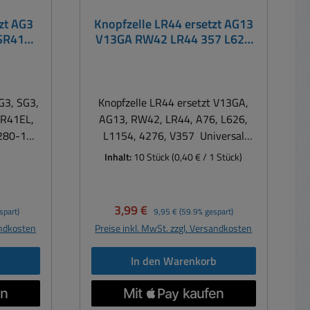
zt AG3
Knopfzelle LR44 ersetzt AG13
SR41
V13GA RW42 LR44 357 L626
92 247
L1154 4276 - 10-Stück -
2 V392
G3, SG3,
Knopfzelle LR44 ersetzt V13GA,
SR41EL,
AG13, RW42, LR44, A76, L626,
280-18,
L1154, 4276, V357 Universal
7, 547,
Knopfzelle für digitale Uhren,
Inhalt:
10 Stück
(0,40 € / 1 Stück)
Kleingeräte, Taschenrechner, für
räte,
Autoschlüssel, Kameras oder
chlüssel,
andere elektronische
Verkaufspreis:
Regulärer Preis:
3,99 €
spart)
9,95 €
(59.9% gespart)
re
Anwendungen Ersetzt unter
andkosten
Preise inkl. MwSt. zzgl. Versandkosten
ungen
anderen V13GA, AG13, RW42,
3, SG3,
LR44, A76, L626, L1154, 4276,
b
In den Warenkorb
SR41EL,
V357 Hitze- und kältebeständig,
280-18,
bis zu 4 Jahren Lagerfähigkeit
7, 547,
ohne Leistungsverlust Knopfzelle