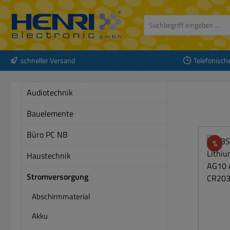
 Hauptinhalt springen
Zur Suche springen
Zur Hauptnavigation springen
schneller Versand
Telefonisch
Audiotechnik
Bauelemente
Büro PC NB
Rab
%
Haustechnik
Stromversorgung
Abschirmmaterial
Akku