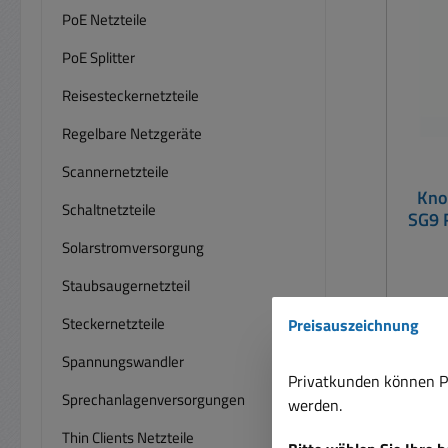
kält
PoE Netzteile
PoE Splitter
Le
Si
Reisesteckernetzteile
Sp
Regelbare Netzgeräte
Scannernetzteile
Dur
Kno
Schaltnetzteile
SG9 
V394
Solarstromversorgung
Staubsaugernetzteil
Knopf
Steckernetzteile
Preisauszeichnung
RW3
V394
Spannungswandler
Privatkunden können Pr
LR936 Univers
Sprechanlagenversorgungen
werden.
Tasche
Thin Clients Netzteile