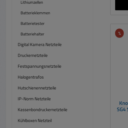
-10°
Lithiumzellen
24-Stü
Batterieklemmen
364 /
/ L
Batterietester
LR6
Rab
%
Batteriehalter
LR11
L
Digital Kamera Netzteile
75m
Druckernetzteile
CR20
Festspannungsnetzteile
Halogentrafos
Hutschienennetzteile
IP-Norm Netzteile
Kno
SG4 
Kassenbondruckernetzteile
V377
Kühlboxen Netzteil