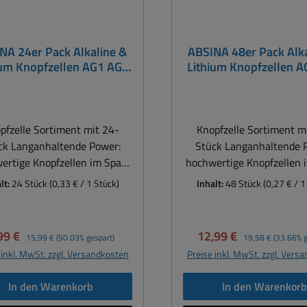
NA 24er Pack Alkaline &
ABSINA 48er Pack Alk
ium Knopfzellen AG1 AG3
Lithium Knopfzellen 
4 AG10 AG13 CR2016
AG4 AG10 AG13 CR
025 CR2032 Knopfzelle
CR2025 CR2032 Knop
pfzelle Sortiment mit 24-
Knopfzelle Sortiment m
ck Langanhaltende Power:
Stück Langanhaltende 
ertige Knopfzellen im Spar-
hochwertige Knopfzellen 
et für fast alle gängigen
Set für fast alle gäng
lt:
24 Stück
(0,33 € / 1 Stück)
Inhalt:
48 Stück
(0,27 € / 1
nwendungen. Universell
Anwendungen. Univer
zbar z.B. in Spielzeug, Uhren,
einsetzbar z.B. in Spielzeu
aschenrechner, Waage,
Taschenrechner, Waa
rkaufspreis:
Regulärer Preis:
Verkaufspreis:
Regulärer Preis:
99 €
12,99 €
15,99 €
(50.03% gespart)
19,58 €
(33.66% g
werkzeug, Fernbedienung,
Messwerkzeug, Fernbedi
 inkl. MwSt. zzgl. Versandkosten
Preise inkl. MwSt. zzgl. Vers
computer, Fahrradtacho uvm.
Spielcomputer, Fahrradta
Belastbarkeit - volle Power
Hohe Belastbarkeit - vol
In den Warenkorb
In den Warenkor
i extremen Temperaturen:
bei extremen Temperat