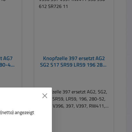
1,5Volt
übliche Kapazität 65 mAh (
mAh (
wiederaufladbar nein )
n )
Durchmesser: 7,9mm / Höhe:
Höhe:
5,4mm
zt AG7
Knopfzelle 397 ersetzt AG2
280-48
SG2 S17 SR59 LR59 196 280-
99 413
52 396 V396 397 V397
26 LR
RW411 536 556 612 SR726 11
G7, SG7,
Knopfzelle 397 ersetzt AG2, SG2,
8, 313,
S17, SR59, LR59, 196, 280-52,
3, 556,
396, V396, 397, V397, RW411,
(netto) angezeigt
R927,
536, 556, 612, SR726, 1163SO
62S
Universell für digitale Uhren,
Uhren,
Kleingeräte, Taschenrechner, für