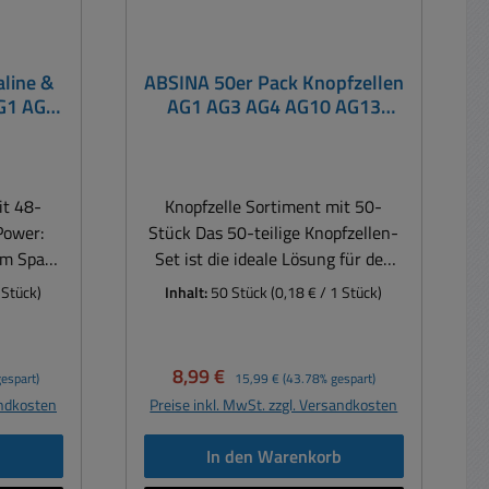
aline &
ABSINA 50er Pack Knopfzellen
AG1 AG3
AG1 AG3 AG4 AG10 AG13
2016
LR621 LR626 LR41 LR44
fzelle
LR1130
it 48-
Knopfzelle Sortiment mit 50-
Power:
Stück Das 50-teilige Knopfzellen-
im Spar-
Set ist die ideale Lösung für den
igen
täglichen Bedarf an
 Stück)
Inhalt:
50 Stück
(0,18 € / 1 Stück)
sell
Knopfzellen. Es enthält eine
g, Uhren,
Vielzahl von 1,5V Alkaline-
ge,
Batterien in verschiedenen
Verkaufspreis:
Regulärer Preis:
8,99 €
espart)
15,99 €
(43.78% gespart)
enung,
Größen. Mit diesem Set haben Sie
andkosten
Preise inkl. MwSt. zzgl. Versandkosten
cho uvm.
immer die richtige Batterie zur
le Power
Hand, sei es für Uhren,
b
In den Warenkorb
uren:
Fernbedienungen, Taschenrechner