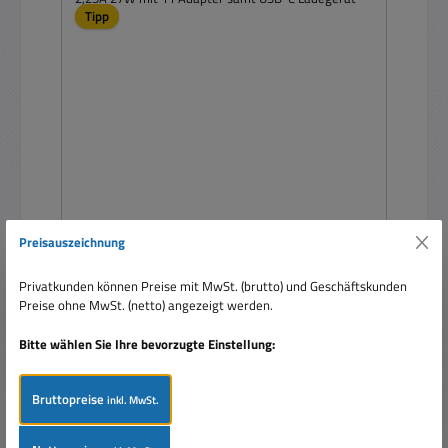
Tipp
Netzteil 3V 4,5V 5V 6V 7,5V 9V 12V maximal
Preisauszeichnung
2,25A 27W mit 11 Adapter samt USB-C
Ladegerät
Privatkunden können Preise mit MwSt. (brutto) und Geschäftskunden
Preise ohne MwSt. (netto) angezeigt werden.
Bitte wählen Sie Ihre bevorzugte Einstellung:
Bruttopreise
inkl. MwSt.
Verkaufspreis:
17,90 €
Regulärer Preis:
23,95 €
(25.26% gespart)
Preise inkl. MwSt. zzgl. Versandkosten