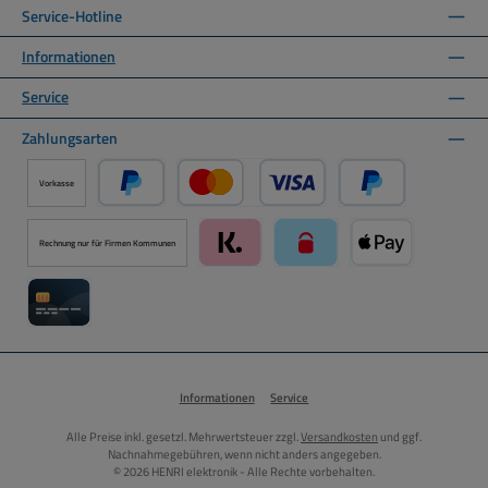
Service-Hotline
Informationen
Service
Zahlungsarten
Vorkasse
PayPal
Kredit- oder Debitkarte über PayPal
Später Bezahlen ü
Rechnung nur für Firmen Kommunen
Klarna über Mollie Zahlungssystem
paysafecard über Mollie Zah
Apple Pay über M
Kreditkarte über Mollie Zahlungssystem
Informationen
Service
Alle Preise inkl. gesetzl. Mehrwertsteuer zzgl.
Versandkosten
und ggf.
Nachnahmegebühren, wenn nicht anders angegeben.
© 2026 HENRI elektronik - Alle Rechte vorbehalten.