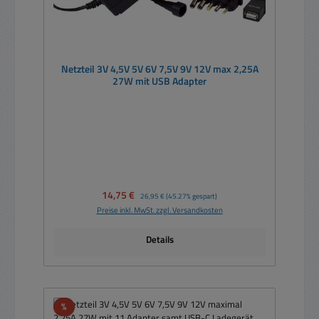
Netzteil 3V 4,5V 5V 6V 7,5V 9V 12V max 2,25A
27W mit USB Adapter
Verkaufspreis:
14,75 €
Regulärer Preis:
26,95 €
(45.27% gespart)
Preise inkl. MwSt. zzgl. Versandkosten
Details
Rabatt
%