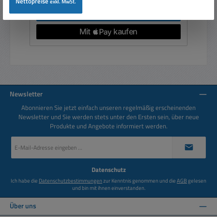
Nettopreise
exkl. MwSt.
In den Warenkorb
Newsletter
Abonnieren Sie jetzt einfach unseren regelmäßig erscheinenden
Newsletter und Sie werden stets unter den Ersten sein, über neue
Produkte und Angebote informiert werden.
E-
Mail-
Adresse
*
Datenschutz
Ich habe die
Datenschutzbestimmungen
zur Kenntnis genommen und die
AGB
gelesen
und bin mit ihnen einverstanden.
Über uns