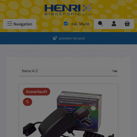
Zum Hauptinhalt springen
Navigation
inkl. MwSt.
schneller Versand
Ausverkauft
Rabatt
%