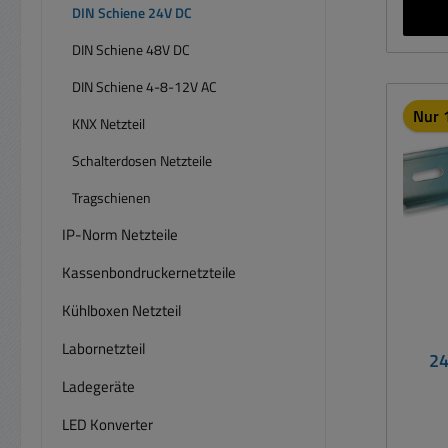
Wirk
DIN Schiene 24V DC
für 
DIN Schiene 48V DC
Test un
DIN Schiene 4-8-12V AC
Restwelligk
Nur 
KNX Netzteil
Eing
Schalterdosen Netzteile
Au
(Gl
Tragschienen
Fe
IP-Norm Netzteile
A
Kassenbondruckernetzteile
Kühlboxen Netzteil
Wirkun
Time: 500ms 
Labornetzteil
24
Übers
Ladegeräte
Betrie
+ 
LED Konverter
Schraubk