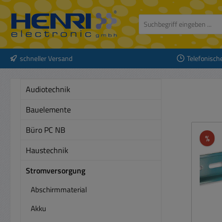
 Hauptinhalt springen
Zur Suche springen
Zur Hauptnavigation springen
schneller Versand
Telefonisch
Audiotechnik
Bauelemente
Büro PC NB
Rab
%
Haustechnik
Stromversorgung
Abschirmmaterial
Akku