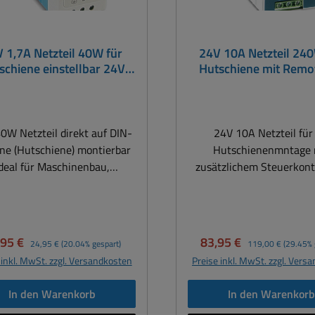
 1,7A Netzteil 40W für
24V 10A Netzteil 24
schiene einstellbar 24V
Hutschiene mit Remo
 26V 27V 28V 29V 30V
SDR240
0W Netzteil direkt auf DIN-
24V 10A Netzteil für
ne (Hutschiene) montierbar
Hutschienenmntage 
deal für Maschinenbau,
zusätzlichem Steuerkont
Schaltschrankmontage,
die Fernsteuerung EIN/A
icherheitstechnik usw.
Steuerungseinheiten ode
geschlossene Bauform
Relaiskontakten aller 
Berührgeschützte
Technische Daten SDR24
kaufspreis:
Regulärer Preis:
Verkaufspreis:
Regulärer Preis:
,95 €
83,95 €
24,95 €
(20.04% gespart)
119,00 €
(29.45% 
chlüsse Überlastschutz
Eingangsspannung: 2
 inkl. MwSt. zzgl. Versandkosten
Preise inkl. MwSt. zzgl. Vers
ch Strombegrenzung, auto
typisch Autom. Berei
nungsschutz ·
88...264Vac oder 124...
In den Warenkorb
In den Warenkor
kurzschlussfest hoher
Eingangsfrequenz bei