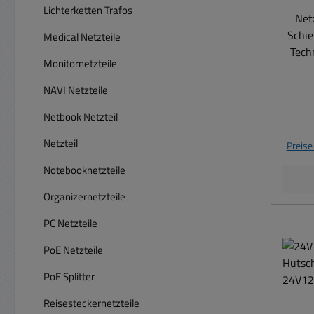
Abme
Lichterketten Trafos
Net
Schie
Medical Netzteile
Technisc
Monitornetzteile
Ba
Schraubans
NAVI Netzteile
dur
Netbook Netzteil
recovery Überspan
Netzteil
Preise
Wirkungs
Powe
Notebooknetzteile
unt
Organizernetzteile
Restwelligkei
PC Netzteile
85.
PoE Netzteile
Au
(Gl
PoE Splitter
Reisesteckernetzteile
(21,6...26,