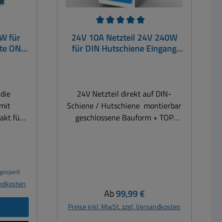
Durchschnittliche Bewertung von 5 von 5 Ste
0W für
24V 10A Netzteil 24V 240W
te ON
für DIN Hutschiene Eingang
100-250V
 die
24V Netzteil direkt auf DIN-
mit
Schiene / Hutschiene montierbar
akt für
geschlossene Bauform + TOP
US über
Industriequalität extrem
r ext.
zuverlässig ohne Lüfter Einsatz
Art.
bei Elektroverteiler
0-24 :
Industriesteuerungen SPS
gespart)
30Vac
Schaltanlagen Motorsteuerungen
andkosten
ch:
und Mess- und Regeltechnik,
Regulärer Preis:
Ab
99,99 €
370Vdc
Automatisierung, SPS und
b
Preise inkl. MwSt. zzgl. Versandkosten
 AC:
Microelektronik, BLC + DC Motore