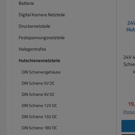
Batterie
Digital Kamera Netzteile
24V
Druckernetzteile
Hut
25V
Festspannungsnetzteile
Halogentrafos
24V 4
Hutschienennetzteile
Schie
i
DIN Schienengehäuse
DIN Schiene 5V DC
S
DIN Schiene 9V DC
Ver
19
DIN Schiene 12V DC
Schraubans
Preise
dur
DIN Schiene 15V DC
recovery Überspan
DIN Schiene 18V DC