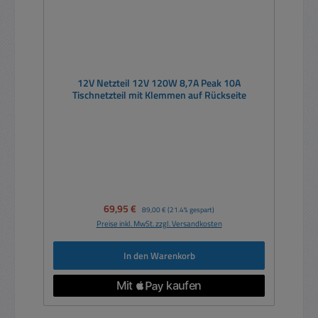
12V Netzteil 12V 120W 8,7A Peak 10A
Tischnetzteil mit Klemmen auf Rückseite
Verkaufspreis:
69,95 €
Regulärer Preis:
89,00 €
(21.4% gespart)
Preise inkl. MwSt. zzgl. Versandkosten
In den Warenkorb