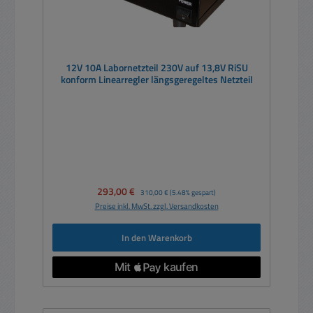
12V 10A Labornetzteil 230V auf 13,8V RiSU
konform Linearregler längsgeregeltes Netzteil
Verkaufspreis:
293,00 €
Regulärer Preis:
310,00 €
(5.48% gespart)
Preise inkl. MwSt. zzgl. Versandkosten
In den Warenkorb