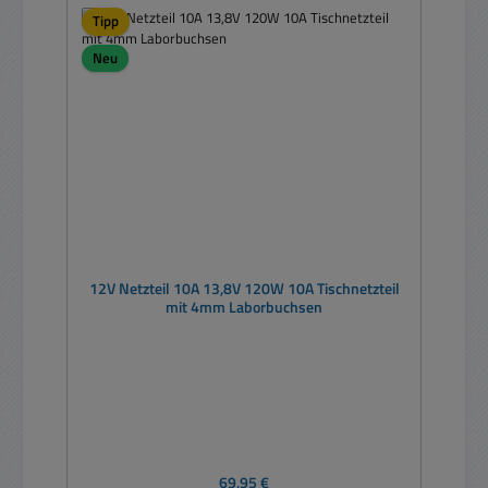
Tipp
Neu
12V Netzteil 10A 13,8V 120W 10A Tischnetzteil
mit 4mm Laborbuchsen
Regulärer Preis:
69,95 €