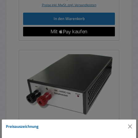
Preise inkl. MwSt. zzgl. Versandkosten
In den Warenkorb
Preisauszeichnung
12V Netzteil 12V 120W 10A Tischnetzteil mit