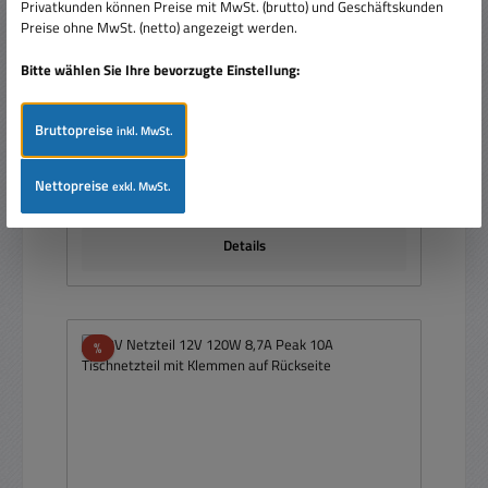
4mm Polklemmen SPS12-10
Privatkunden können Preise mit MwSt. (brutto) und Geschäftskunden
Preise ohne MwSt. (netto) angezeigt werden.
Bitte wählen Sie Ihre bevorzugte Einstellung:
Bruttopreise
inkl. MwSt.
Regulärer Preis:
Ab
114,00 €
Nettopreise
exkl. MwSt.
Preise inkl. MwSt. zzgl. Versandkosten
Details
Rabatt
%