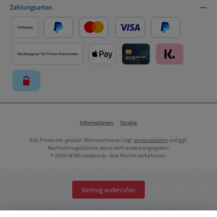
Zahlungsarten
Vorkasse
PayPal
Kredit- oder Debitkarte über PayPal
Später Bezahlen ü
Rechnung nur für Firmen Kommunen
Apple Pay über Mollie Zahlungssystem
Kreditkarte über Mollie Zahl
Klarna über Moll
paysafecard über Mollie Zahlungssystem
Informationen
Service
Alle Preise inkl. gesetzl. Mehrwertsteuer zzgl.
Versandkosten
und ggf.
Nachnahmegebühren, wenn nicht anders angegeben.
© 2026 HENRI elektronik - Alle Rechte vorbehalten.
Vertrag widerrufen