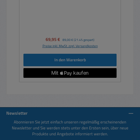
Verkaufspreis:
69,95 €
Regulärer Preis:
89,00 €
(21.4% gespart)
Preise inkl. MwSt. zzgl. Versandkosten
In den Warenkorb
Newsletter
Abonnieren Sie jetzt einfach unseren regelmäßig erscheinenden
Newsletter und Sie werden stets unter den Ersten sein, über neue
Produkte und Angebote informiert werden.