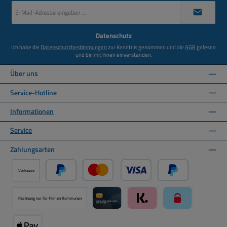
E-
Mail-
Adresse
*
Datenschutz
Ich habe die
Datenschutzbestimmungen
zur Kenntnis genommen und die
AGB
gelesen
und bin mit ihnen einverstanden.
Über uns
Service-Hotline
Informationen
Service
Zahlungsarten
Vorkasse
PayPal
Kredit- oder Debitkarte über PayPal
Später Bezahlen ü
Rechnung nur für Firmen Kommunen
Kreditkarte über Mollie Zahlungssystem
Klarna über Mollie Zahlungss
paysafecard über