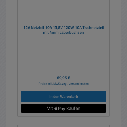
12V Netzteil 10A 13,8V 120W 10A Tischnetzteil
mit 4mm Laborbuchsen
Regulärer Preis:
69,95 €
Preise inkl. MwSt. zzgl. Versandkosten
In den Warenkorb