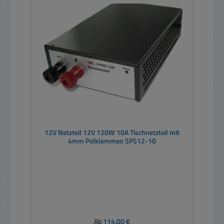
12V Netzteil 12V 120W 10A Tischnetzteil mit
4mm Polklemmen SPS12-10
Regulärer Preis:
Ab
114,00 €