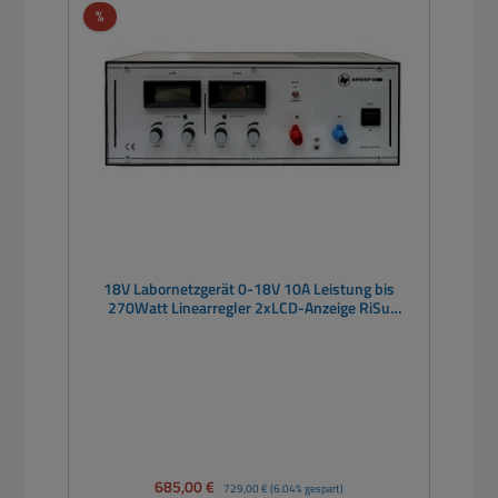
Rabatt
%
18V Labornetzgerät 0-18V 10A Leistung bis
270Watt Linearregler 2xLCD-Anzeige RiSu
konform
Verkaufspreis:
685,00 €
Regulärer Preis:
729,00 €
(6.04% gespart)