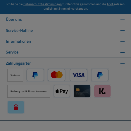
Ich habe die
Datenschutzbestimmungen
zur Kenntnis genommen und die
AGB
gelesen
und bin mit ihnen einverstanden.
Über uns
Service-Hotline
Informationen
Service
Zahlungsarten
Vorkasse
PayPal
Kredit- oder Debitkarte über PayPal
Später Bezahlen ü
Rechnung nur für Firmen Kommunen
Apple Pay über Mollie Zahlungssystem
Kreditkarte über Mollie Zahl
Klarna über Moll
paysafecard über Mollie Zahlungssystem