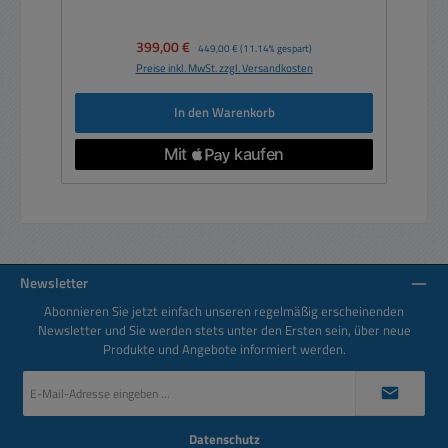
Verkaufspreis:
399,00 €
Regulärer Preis:
449,00 €
(11.14% gespart)
Preise inkl. MwSt. zzgl. Versandkosten
In den Warenkorb
Newsletter
Abonnieren Sie jetzt einfach unseren regelmäßig erscheinenden
Newsletter und Sie werden stets unter den Ersten sein, über neue
Produkte und Angebote informiert werden.
E-
Mail-
Adresse
*
Datenschutz