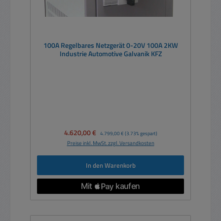
100A Regelbares Netzgerät 0-20V 100A 2KW
Industrie Automotive Galvanik KFZ
Verkaufspreis:
4.620,00 €
Regulärer Preis:
4.799,00 €
(3.73% gespart)
Preise inkl. MwSt. zzgl. Versandkosten
In den Warenkorb