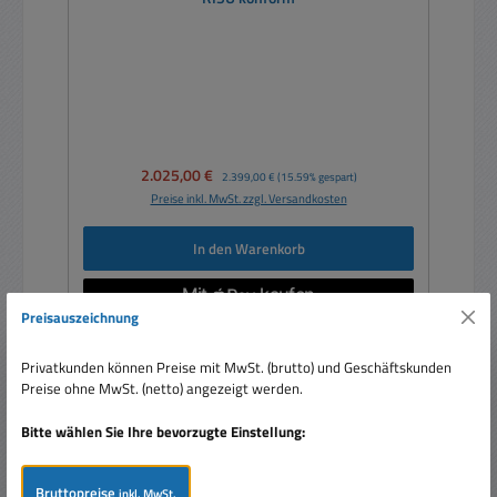
Verkaufspreis:
2.025,00 €
Regulärer Preis:
2.399,00 €
(15.59% gespart)
Preise inkl. MwSt. zzgl. Versandkosten
In den Warenkorb
Preisauszeichnung
Privatkunden können Preise mit MwSt. (brutto) und Geschäftskunden
Preise ohne MwSt. (netto) angezeigt werden.
Rabatt
%
Bitte wählen Sie Ihre bevorzugte Einstellung:
Bruttopreise
inkl. MwSt.