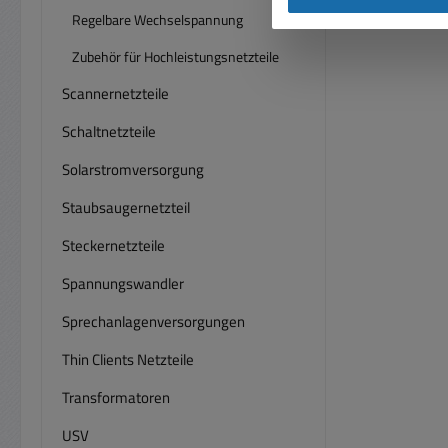
Deuts
gleic
Regelbare Wechselspannung
Anfr
tem
erhäl
Zubehör für Hochleistungsnetzteile
Trage
das Netz
Rollenbrett o
Scannernetzteile
0007
Anzei
Buch
Schaltnetzteile
f
einge
Ei
Solarstromversorgung
B
Pote
Staubsaugernetzteil
Fein
Bu
über 
10
Steckernetzteile
und F
Trenn
230V 
Spannungswandler
gal
214..
Ferns
Sprechanlagenversorgungen
3pol.
hier
Thin Clients Netzteile
Ein
0000
Transformatoren
Aus
USV