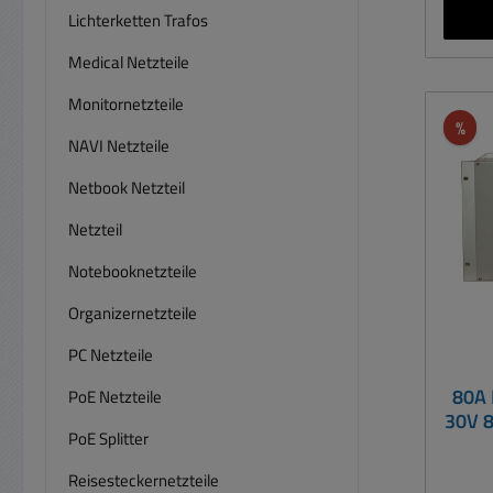
geringe 
Lichterketten Trafos
für ei
Medical Netzteile
0...1
Monitornetzteile
Gleichs
Rab
%
3,
NAVI Netzteile
Spann
Netbook Netzteil
Spann
) Grob
Netzteil
Strom
Notebooknetzteile
Einga
Organizernetzteile
( Ran
A
PC Netzteile
80A 
PoE Netzteile
Schu
30V 8
Ein
PoE Splitter
Indus
Reisesteckernetzteile
Ausg