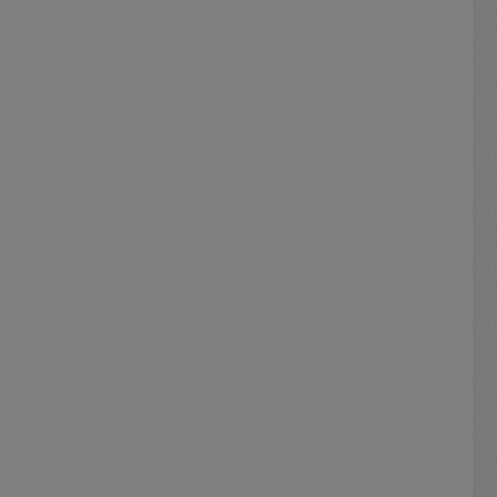
nisch
Schutzkontaktstecker Anschluss
Ausgang Apparateklemmen 4mm,
20,0Vdc
schraub- und steckbar Einstellung
00A
Ua = Spannung = Grob-und
000W
Feinregler Einstellung Ia = Strom =
 24/7
Grob-und Feinregler Geräte-
barkeit
Eigenschaften Linearregler (
tät bei
Triacvorreglelung mit Kupfertrafo
bilität
) mit automatischer
V-
Betriebszustandsumschaltung
V CC-
CV/CC, Spannungs- und
tz 100mA
Stromregelung kurzschlußfest,
0% 100mA
Vorwahl der Ausgangsdaten
 1000mA
Kühlung geregelter Lüfter
linie
Gewicht 31kg Gehäuse Tischgerät
sgang
mit Tragegriffen an Front
Abmessungen 443x134x410mm
Schutzgrad/Klasse IP30/I Erfüllt
ich
Normen : Elektrische Sicherheit