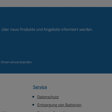
erät in
1,4KW
100A Bst
erät in
1,0KW
n, über neue Produkte und Angebote informiert werden.
A Bst
l Gerät
 2,4KW
regelbar 0..80A 0-30V DC
 ihnen einverstanden.
Service
Datenschutz
Entsorgung von Batterien