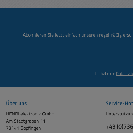
Temp
In
Fests
Sich
Nr 93
Sanft
in 
Kühlun
Abonnieren Sie jetzt einfach unseren regelmäßig ersc
55kg 
Schu
RAL
Sonst
Ich habe die
Datensch
Res
eins
Da 
Versa
je S
Über uns
Service-Hot
HENRI elektronik GmbH
Unterstützun
Ausführu
Am Stadtgraben 11
+49 (0)73
73441 Bopfingen
In