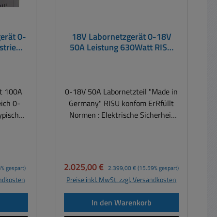
erät 0-
18V Labornetzgerät 0-18V
trie
50A Leistung 630Watt RISU
k KFZ
konform
it 100A
0-18V 50A Labornetzteil "Made in
ich 0-
Germany" RISU konfom ErRfüllt
ypischer
Normen : Elektrische Sicherheit
lvanik,
EN61010 / EN61558-2-4 ( RiSu
ik,
konform ideal für Schule
ten usw.
Werkstatt ) EMV : EN61000-6-3 /
nach
EN-61000-6-2 Technische Daten
Verkaufspreis:
Regulärer Preis:
2.025,00 €
3% gespart)
2.399,00 €
(15.59% gespart)
d
: Regelbereich 0... 18V / 0... 50A
andkosten
Preise inkl. MwSt. zzgl. Versandkosten
earregle
DC = Gleichspannung Anzeigen
roßer
3½-stellige LED 14mm
b
In den Warenkorb
glich
für Spannung und Strom, LED für