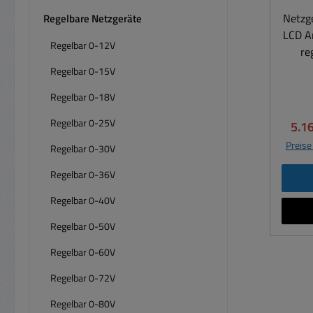
A
Netzg
Regelbare Netzgeräte
A
LCD A
Dau
Regelbar 0-12V
re
taug
Indus
Regelbar 0-15V
1480W Spannungsst
T
-7/+6% 
Regelbar 0-18V
Ausge
mit 
Regelbar 0-25V
Verk
5.1
Res
Batt
Stabi
Preise
Regelbar 0-30V
Netzg
CC-St
Regelbar 0-36V
CC-R
Gleich
Ausr
Regelbar 0-40V
Autom
Rec
KFZ
Regelbar 0-50V
Knebelkle
Werks
Eigens
Regelbar 0-60V
Netzt
g
Gleich
Li
Regelbar 0-72V
r 
Galv
Dau
Regelbar 0-80V