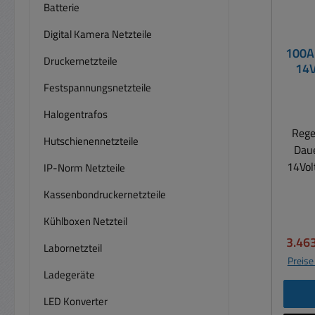
Batterie
Digital Kamera Netzteile
100A 
Druckernetzteile
14V
Au
Festspannungsnetzteile
Halogentrafos
Rege
Hutschienennetzteile
Daue
14Vol
IP-Norm Netzteile
Eins
Kassenbondruckernetzteile
Servi
Kühlboxen Netzteil
r
Verka
3.46
Labornetzteil
Preise
Gleich
Ladegeräte
r m
LED Konverter
Dau