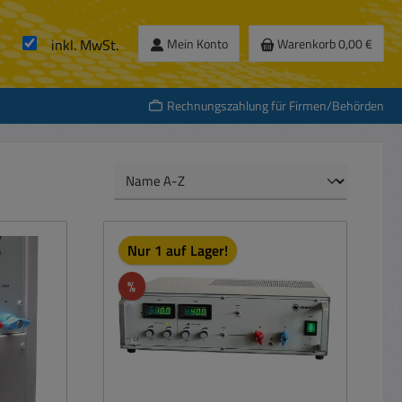
inkl. MwSt.
Mein Konto
Warenkorb
0,00 €
Rechnungszahlung für Firmen/Behörden
Nur 1 auf Lager!
Rabatt
%