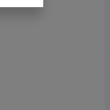
m B:
hierfür .
t 49 kg
on da
uschlag
erhalb
nder auf
 hierzu
gbaut in
= 5pol
- 0-10V
ennung )
2 =
pol
ng 0-
galv.
zu eine
ür die
gibt es