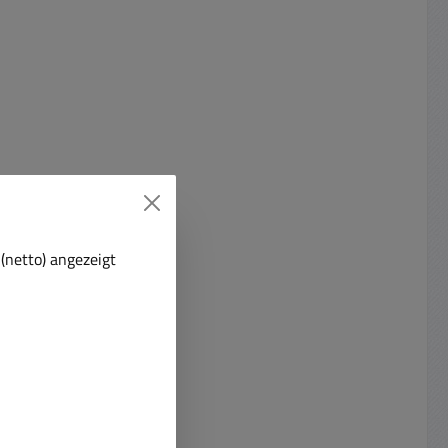
egler
EN61010 / EN61558-2-4 ( RiSu
gang zu
konform ideal für Schule
che
Werkstatt ) EMV : EN61000-6-3 /
altung
EN-61000-6-2 Farbe RAL 7036
schutz
platingrau/RAL 7035 lichtgrau
gelung,
Sonstiges: Schalter zum
ung
Abschalten der Ausgangsbuchsen,
uerter
Übertemperaturanzeige,
frei
Massebuchse * Information zum
sse I
Versand : da es sich um einen
(netto) angezeigt
 EN61010
schweren und sperrigen
V
Sonderartikel handelt fallen
N61000-
andere Versand- Lieferungs- bzw.
15 hell
Speditionskosten an ! Die
 und
Versandkosten ersehen Sie genau
loxiert
wenn Sie den Artikel in den
ät
Warenkorb legen ... das Programm
griffe
berechnet die Versandkosten