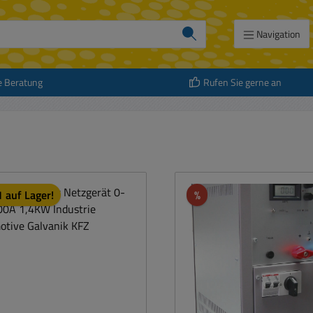
Navigation
e Beratung
Rufen Sie gerne an
Rabatt
 auf Lager!
%
att