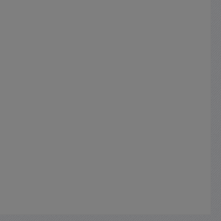
 kaufen
073
 galv
dienung
xtern
e
in
1,4KW
 DC Bst
erät in
1,8KW
 DC Bst
erät in
2,0KW
 DC Bst
erät in
2,2KW
 Bst