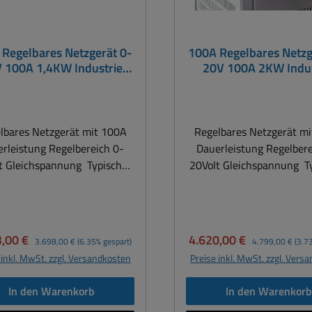
Regelbares Netzgerät 0-
100A Regelbares Netzg
 100A 1,4KW Industrie
20V 100A 2KW Indus
tomotive Galvanik KFZ
Automotive Galvani
lbares Netzgerät mit 100A
Regelbares Netzgerät m
rleistung Regelbereich 0-
Dauerleistung Regelbere
t Gleichspannung Typischer
20Volt Gleichspannung T
atz: Automotive, Galvanik,
Einsatz: Automotive, Ga
Industrie, KFZ-Technik,
Industrie, KFZ-Techn
cebereich, Werkstätten usw.
Servicebereich, Werkstät
egelbares Netzteil nach
regelbares Netzteil 
ufspreis:
Regulärer Preis:
Verkaufspreis:
Regulärer Preis:
3,00 €
4.620,00 €
3.698,00 €
(6.35% gespart)
4.799,00 €
(3.7
Industriestandard
Industriestandar
 inkl. MwSt. zzgl. Versandkosten
Preise inkl. MwSt. zzgl. Vers
spannungsregler Linearregle
Gleichspannungsregler Lin
it Triacvorregler Großer
r mit Triacvorregler G
In den Warenkorb
In den Warenkor
erleistung 24/7 tauglich
Dauerleistung 24/7 tau