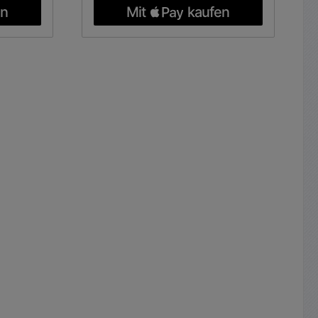
st-Taste
CV, CC und Übertemperatur
renzung.
Eingangsspannung 230VAC 50-
/
60Hz Trennung Eingang/Ausgang
gler DC
galvanisch getrennt, erdfrei,
Massefrei Ausgangsspannung 0...
m für
18Vdc Ausgangsstrom 0... 50A
tellung
Ausgangsleistung 900W
ter ( Ua
Ausgangsstrom Dauer 0-40A
nstellung
Dauerleistung 720W
er ( Ia
Kurzeitbelastbarkeit 900W
70° Poti
Spannungsstabilität bei -7/+6%
ltlich =
Netz 1mV CV-Stabilität Last 0-
10V oder
100% 3mV CV-Restwelligkeit Ueff
10V
1mV CC-Stabilität bei -7/+6% Netz
AC 50Hz
10mA CC-Stabilität Last 0-100%
245VAC )
15mA CC-Restwelligkeit Ueff
ol.
15mA Ausregelzeit 30ms
Kennlinie U/I Kennlinie Anschluss
rennung
Eingang 3pol. Netzleitung mit