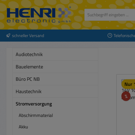
 Hauptinhalt springen
Zur Suche springen
Zur Hauptnavigation springen
schneller Versand
Telefonisch
Audiotechnik
Bauelemente
Büro PC NB
Nur 1
Haustechnik
Rab
%
Stromversorgung
Abschirmmaterial
Akku