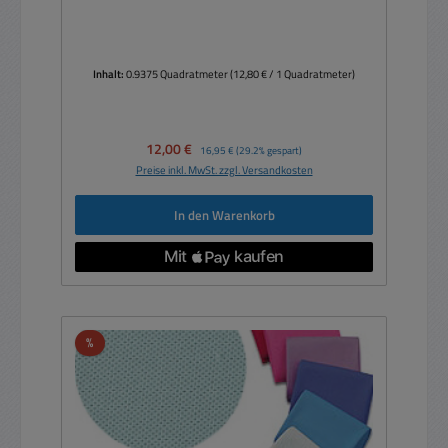
Inhalt:
0.9375 Quadratmeter
(12,80 € / 1 Quadratmeter)
Verkaufspreis:
12,00 €
Regulärer Preis:
16,95 €
(29.2% gespart)
Preise inkl. MwSt. zzgl. Versandkosten
In den Warenkorb
Rabatt
%