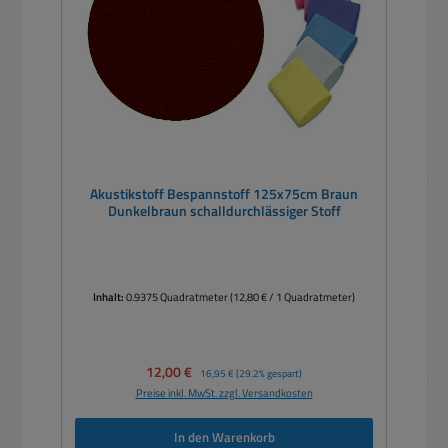
Akustikstoff Bespannstoff 125x75cm Braun
Dunkelbraun schalldurchlässiger Stoff
Inhalt:
0.9375 Quadratmeter
(12,80 € / 1 Quadratmeter)
Verkaufspreis:
12,00 €
Regulärer Preis:
16,95 €
(29.2% gespart)
Preise inkl. MwSt. zzgl. Versandkosten
In den Warenkorb