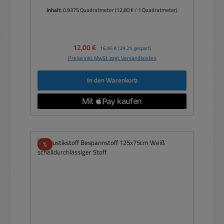
Inhalt:
0.9375 Quadratmeter
(12,80 € / 1 Quadratmeter)
Verkaufspreis:
12,00 €
Regulärer Preis:
16,95 €
(29.2% gespart)
Preise inkl. MwSt. zzgl. Versandkosten
In den Warenkorb
Rabatt
%