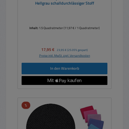
Hellgrau schalldurchlässiger Stoff
Inhalt:
1.5 Quadratmeter
(11,97 € / 1 Quadratmeter)
Verkaufspreis:
17,95 €
Regulärer Preis:
23,95 €
(25.05% gespart)
Preise inkl. MwSt. zzgl. Versandkosten
In den Warenkorb
Rabatt
%