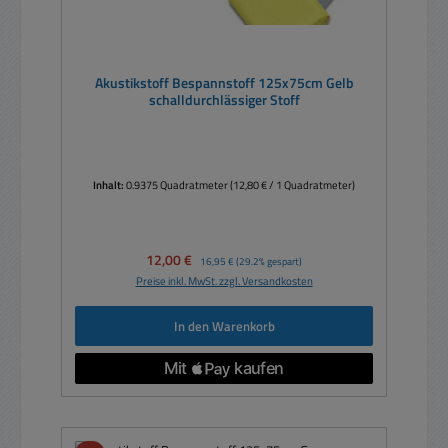
Akustikstoff Bespannstoff 125x75cm Gelb
schalldurchlässiger Stoff
Inhalt:
0.9375 Quadratmeter
(12,80 € / 1 Quadratmeter)
Verkaufspreis:
12,00 €
Regulärer Preis:
16,95 €
(29.2% gespart)
Preise inkl. MwSt. zzgl. Versandkosten
In den Warenkorb