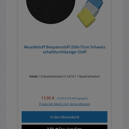
Akustikstoff Bespannstoff 200x75cm Schwarz
schalldurchlässiger Stoff
Inhalt:
1.5 Quadratmeter
(11,97 € / 1 Quadratmeter)
Verkaufspreis:
17,95 €
Regulärer Preis:
23,95 €
(25.05% gespart)
Preise inkl. MwSt. zzgl. Versandkosten
In den Warenkorb