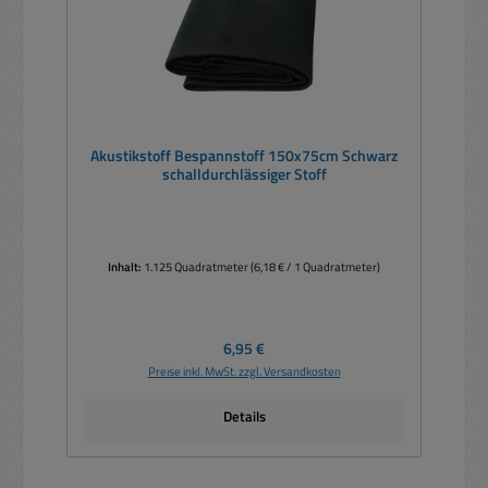
Akustikstoff Bespannstoff 150x75cm Schwarz
schalldurchlässiger Stoff
Inhalt:
1.125 Quadratmeter
(6,18 € / 1 Quadratmeter)
Regulärer Preis:
6,95 €
Preise inkl. MwSt. zzgl. Versandkosten
Details