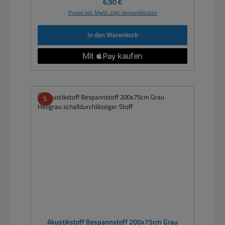
Regulärer Preis:
6,90 €
Preise inkl. MwSt. zzgl. Versandkosten
In den Warenkorb
Rabatt
%
Akustikstoff Bespannstoff 200x75cm Grau