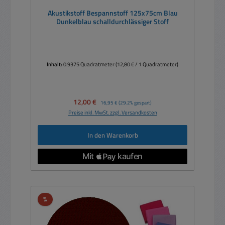
Akustikstoff Bespannstoff 125x75cm Blau
Dunkelblau schalldurchlässiger Stoff
Inhalt:
0.9375 Quadratmeter
(12,80 € / 1 Quadratmeter)
Verkaufspreis:
12,00 €
Regulärer Preis:
16,95 €
(29.2% gespart)
Preise inkl. MwSt. zzgl. Versandkosten
In den Warenkorb
Rabatt
%