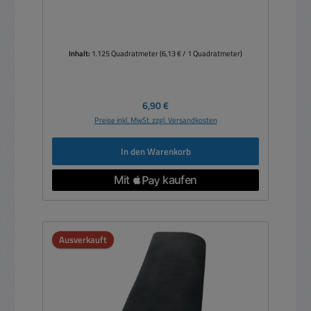
Inhalt:
1.125 Quadratmeter
(6,13 € / 1 Quadratmeter)
Regulärer Preis:
6,90 €
Preise inkl. MwSt. zzgl. Versandkosten
In den Warenkorb
Ausverkauft