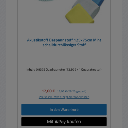
Akustikstoff Bespannstoff 125x75cm Mint
schalldurchlässiger Stoff
Inhalt:
0.9375 Quadratmeter
(12,80 € / 1 Quadratmeter)
Verkaufspreis:
12,00 €
Regulärer Preis:
16,95 €
(29.2% gespart)
Preise inkl. MwSt. zzgl. Versandkosten
In den Warenkorb