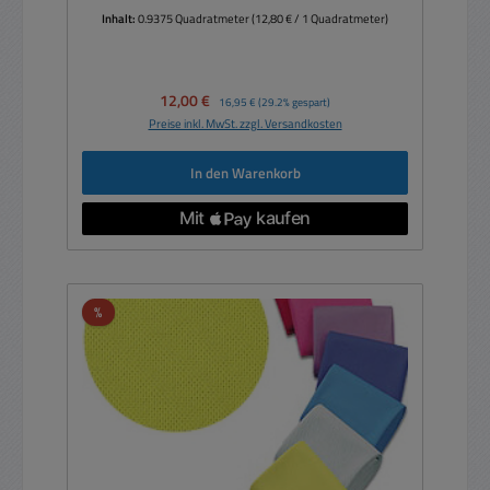
Inhalt:
0.9375 Quadratmeter
(12,80 € / 1 Quadratmeter)
Verkaufspreis:
12,00 €
Regulärer Preis:
16,95 €
(29.2% gespart)
Preise inkl. MwSt. zzgl. Versandkosten
In den Warenkorb
Rabatt
%