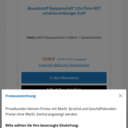
Akustikstoff Bespannstoff 125x75cm ROT
schalldurchlässiger Stoff
Inhalt:
0.9375 Quadratmeter
(12,80 € / 1 Quadratmeter)
Verkaufspreis:
12,00 €
Regulärer Preis:
16,95 €
(29.2% gespart)
Preise inkl. MwSt. zzgl. Versandkosten
In den Warenkorb
Preisauszeichnung
Privatkunden können Preise mit MwSt. (brutto) und Geschäftskunden
Rabatt
Preise ohne MwSt. (netto) angezeigt werden.
%
Neu
Bitte wählen Sie Ihre bevorzugte Einstellung: