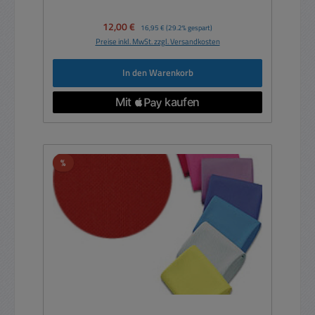
Verkaufspreis:
12,00 €
Regulärer Preis:
16,95 €
(29.2% gespart)
Preise inkl. MwSt. zzgl. Versandkosten
In den Warenkorb
Rabatt
%