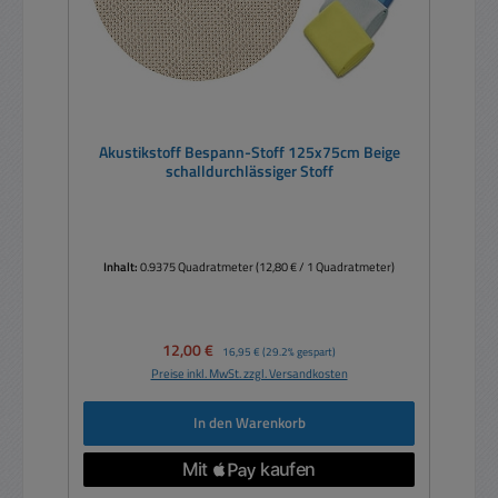
Akustikstoff Bespann-Stoff 125x75cm Beige
schalldurchlässiger Stoff
Inhalt:
0.9375 Quadratmeter
(12,80 € / 1 Quadratmeter)
Verkaufspreis:
12,00 €
Regulärer Preis:
16,95 €
(29.2% gespart)
Preise inkl. MwSt. zzgl. Versandkosten
In den Warenkorb