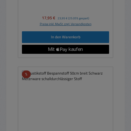
Verkaufspreis:
17,95 €
Regulärer Preis:
23,95 €
(25.05% gespart)
Preise inkl. MwSt. zzgl. Versandkosten
In den Warenkorb
Rabatt
%