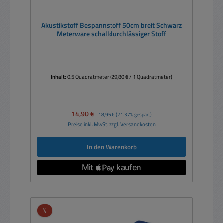
Akustikstoff Bespannstoff 50cm breit Schwarz
Meterware schalldurchlässiger Stoff
Inhalt:
0.5 Quadratmeter
(29,80 € / 1 Quadratmeter)
Verkaufspreis:
14,90 €
Regulärer Preis:
18,95 €
(21.37% gespart)
Preise inkl. MwSt. zzgl. Versandkosten
In den Warenkorb
Rabatt
%