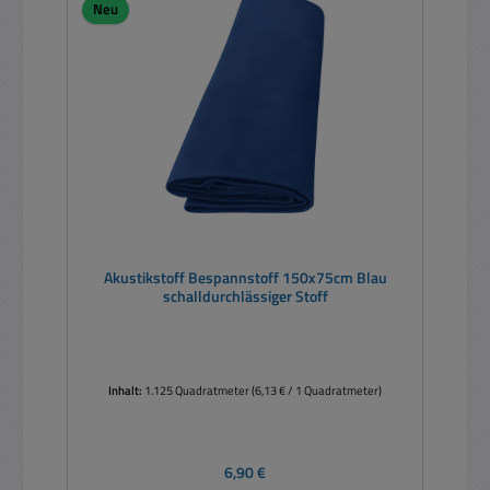
Neu
Akustikstoff Bespannstoff 150x75cm Blau
schalldurchlässiger Stoff
Inhalt:
1.125 Quadratmeter
(6,13 € / 1 Quadratmeter)
Regulärer Preis:
6,90 €