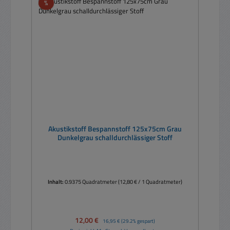
Rabatt
%
Akustikstoff Bespannstoff 125x75cm Grau
Dunkelgrau schalldurchlässiger Stoff
Inhalt:
0.9375 Quadratmeter
(12,80 € / 1 Quadratmeter)
Verkaufspreis:
12,00 €
Regulärer Preis:
16,95 €
(29.2% gespart)