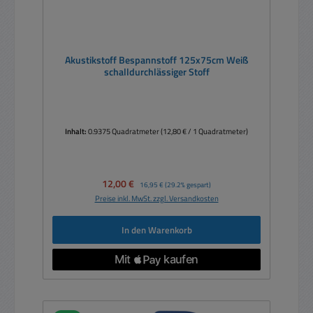
Akustikstoff Bespannstoff 125x75cm Weiß
schalldurchlässiger Stoff
Inhalt:
0.9375 Quadratmeter
(12,80 € / 1 Quadratmeter)
Verkaufspreis:
12,00 €
Regulärer Preis:
16,95 €
(29.2% gespart)
Preise inkl. MwSt. zzgl. Versandkosten
In den Warenkorb