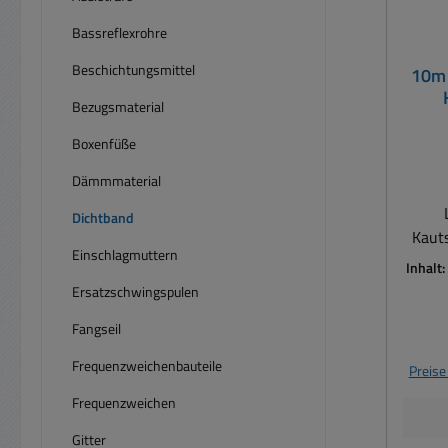
Bassreflexrohre
Beschichtungsmittel
10m 
Bezugsmaterial
Boxenfüße
Dämmmaterial
Dichtband
Kautsc
Einschlagmuttern
Klebe
Inhalt:
Boxen
Ersatzschwingspulen
usw. Für sichtbare Anwendungen
Fangseil
im B
für M
Frequenzweichenbauteile
Preise
Mitt
Frequenzweichen
u
An
Gitter