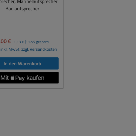
precher, Marinelautsprecher
Badlautsprecher
erkaufspreis:
Regulärer Preis:
,00 €
1,13 €
(11.5% gespart)
 inkl. MwSt. zzgl. Versandkosten
In den Warenkorb