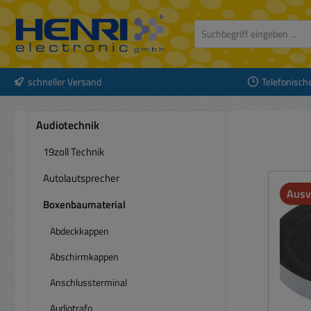
 Hauptinhalt springen
Zur Suche springen
Zur Hauptnavigation springen
schneller Versand
Telefonisch
Audiotechnik
19zoll Technik
Autolautsprecher
Ausv
Boxenbaumaterial
Abdeckkappen
Abschirmkappen
Anschlussterminal
Audiotrafo