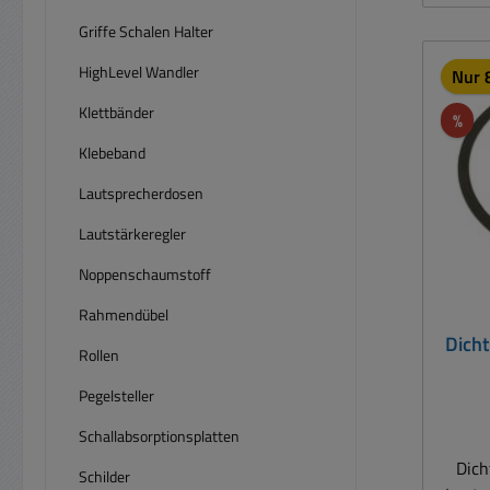
U
ho
Griffe Schalen Halter
K
HighLevel Wandler
Nur 8
selbs
Abm
Klettbänder
Rab
%
2mm Länge 
Klebeband
Tief
Hoc
Lautsprecherdosen
Lautstärkeregler
Rol
Noppenschaumstoff
K
Rahmendübel
Dicht
Rollen
Pegelsteller
Schallabsorptionsplatten
Dich
Schilder