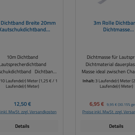
Dichtband Breite 20mm
3m Rolle Dichtba
Kautschukdichtband
Dichtmasse
Klebeband
Lautsprecherdichtm
10m Dichtband
Dichtmasse für Lautsp
Lautsprecherdichtband
Dichtmaterial dauerplas
hukdichtband Dichtband
Masse ideal zwischen Cha
band passend für Boxen, PA
Gehäuse, Ritzen, Repa
10 Laufende(r) Meter
(1,25 € / 1
Inhalt:
3 Laufende(r) Meter
(
, Musikerboxen Hi-Fi Boxen
Neuaufbau usw. dauerplastische
Laufende(r) Meter)
Laufende(r) Meter)
Masse in Bandform Sehr f
oxen-Bau z.B. als Unterlage
form- und einsetzbar Fü
Regulärer Preis:
Verkaufspreis:
Regulärer Preis:
12,50 €
6,95 €
9,95 €
(30.15% ge
etallfrontgitter, Subwoofer,
sichtbare Anwendung
 inkl. MwSt. zzgl. Versandkosten
Preise inkl. MwSt. zzgl. Vers
eltöner, Hochtöner, Chassis
Boxenbau, Reparatur
sw. Für nicht sichtbare
Neuaufbau usw. auch im 
Details
Details
wendungen als Dichtung
Dämmung, Dämpfung, An