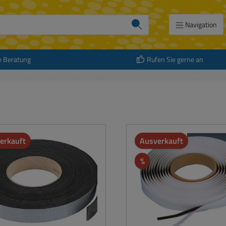
Navigation
e Beratung
Rufen Sie gerne an
erkauft
Ausverkauft
Rabatt
%