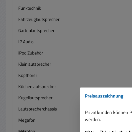
Funktechnik
Fahrzeuglautsprecher
Gartenlautsprecher
IP Audio
iPod Zubehör
Kleinlautsprecher
Kopfhörer
Küchenlautsprecher
Preisauszeichnung
Kugellautsprecher
Lautsprecherchassis
Privatkunden können Pr
werden.
Megafon
Mikrofon