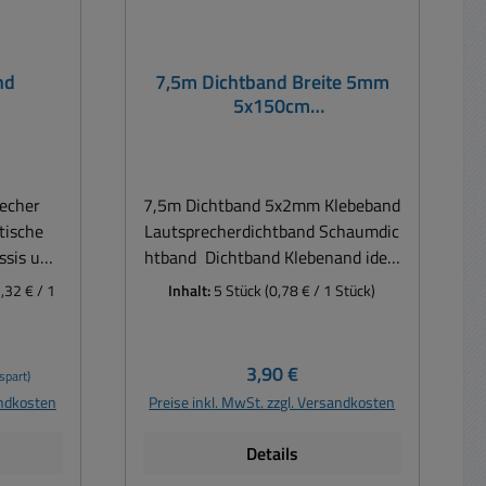
nd
7,5m Dichtband Breite 5mm
5x150cm
asse
Lautsprecherdichtband
Klebeband
recher
7,5m Dichtband 5x2mm Klebeband
tische
Lautsprecherdichtband Schaumdic
ssis und
htband Dichtband Klebenand ideal
ratur
für Boxen, PA Boxen,
2,32 € / 1
Inhalt:
5 Stück
(0,78 € / 1 Stück)
Musikerboxen Hifi Boxen usw. Für
lexibel
sichtbare Anwendungen im
r nicht
Boxenbau z.B. als Unterlage für
Regulärer Preis:
3,90 €
spart)
en im
Metallfrontgitter, Subwoofer,
andkosten
Preise inkl. MwSt. zzgl. Versandkosten
en,
Mitteltöner, Hochtöner, Chassis
KFZ zur
usw. Für nicht sichtbare
Details
tidröhn
Anwendungen als Dichtung