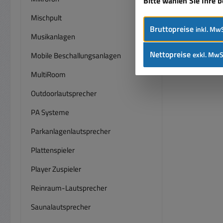
Bitte wählen Sie Ihre 
Mischpult
Bruttopreise
inkl. MwS
Musikanlagen
Nettopreise
exkl. MwS
Mobile Beschallungsanlagen
MultiRoom
Outdoorlautsprecher
PA Systeme
Parkanlagenlautsprecher
Plattenspieler
Player Zuspieler
Reinraum-Lautsprecher
Saunalautsprecher