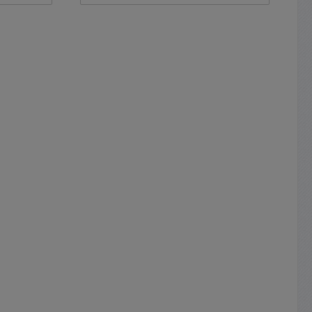
dschnur
Universelles verwendbar
nur, 3m
hochflexibel, dauerelastisch
rz
selbstklebende dunkle Dichtung 5
ar Sehr
Stück Streifen zu je 150cm =
tzbar,
7,5m 1-seitig selbstklebende
V-
Dichtung sehr flexibel Farbe:
Anthrazit Breite: 5mm / Länge 5x
 °C bis
150cm Materialstärke je ca D:
aterial
2mm
er wie