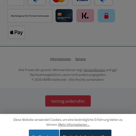
PayPal
Kredit- oder Debitkarte über PayPal
Später Bezahlen ü
Rechnung nur für Firmen Kommunen
Kreditkarte über Mollie Zahlungssystem
Klarna über Mollie Zahlungss
paysafecard über
Apple Pay über Mollie Zahlungssystem
Informationen
Service
Alle Preise inkl. gesetzl. Mehrwertsteuer zzgl.
Versandkosten
und ggf.
Nachnahmegebühren, wenn nicht anders angegeben.
© 2026 HENRI elektronik - Alle Rechte vorbehalten.
Vertrag widerrufen
Diese Website verwendet Cookies, um eine bestmögliche Erfahrung bieten zu
können.
Mehr Informationen ...