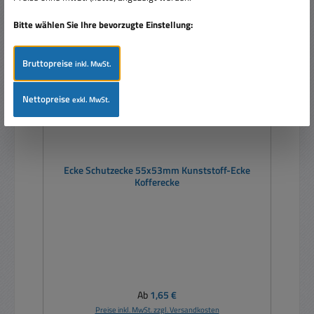
Bitte wählen Sie Ihre bevorzugte Einstellung:
Bruttopreise
inkl. MwSt.
Nettopreise
exkl. MwSt.
Ecke Schutzecke 55x53mm Kunststoff-Ecke
Kofferecke
Regulärer Preis:
Ab
1,65 €
Preise inkl. MwSt. zzgl. Versandkosten