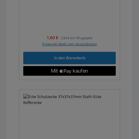
Verkaufspreis:
1,60 €
Regulärer Preis:
2,95 €
(45.76% gespart)
Preise inkl. MwSt. zzgl. Versandkosten
In den Warenkorb