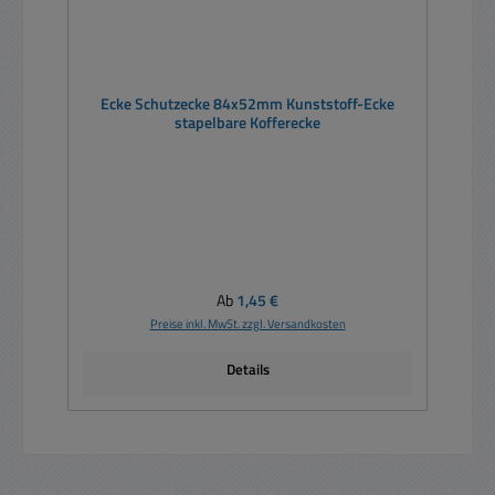
Ecke Schutzecke 84x52mm Kunststoff-Ecke
stapelbare Kofferecke
Regulärer Preis:
Ab
1,45 €
Preise inkl. MwSt. zzgl. Versandkosten
Details