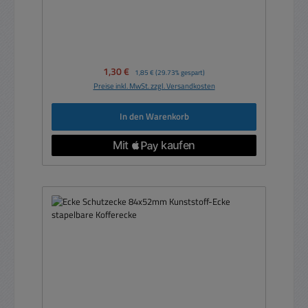
Verkaufspreis:
1,30 €
Regulärer Preis:
1,85 €
(29.73% gespart)
Preise inkl. MwSt. zzgl. Versandkosten
In den Warenkorb