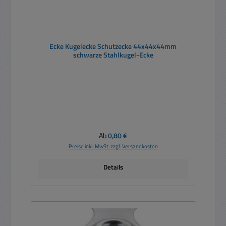
Ecke Kugelecke Schutzecke 44x44x44mm
schwarze Stahlkugel-Ecke
Regulärer Preis:
Ab
0,80 €
Preise inkl. MwSt. zzgl. Versandkosten
Details