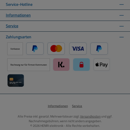
Service-Hotline
Informationen
Service
Zahlungsarten
Vorkasse
PayPal
Kredit- oder Debitkarte über PayPal
Später Bezahlen ü
Rechnung nur für Firmen Kommunen
Klarna über Mollie Zahlungssystem
paysafecard über Mollie Zah
Apple Pay über M
Kreditkarte über Mollie Zahlungssystem
Informationen
Service
Alle Preise inkl. gesetzl. Mehrwertsteuer zzgl.
Versandkosten
und ggf.
Nachnahmegebühren, wenn nicht anders angegeben.
© 2026 HENRI elektronik - Alle Rechte vorbehalten.