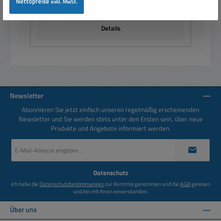
Nettopreise
exkl. MwSt.
Preise inkl. MwSt. zzgl. Versandkosten
Details
Newsletter
Abonnieren Sie jetzt einfach unseren regelmäßig erscheinenden
Newsletter und Sie werden stets unter den Ersten sein, über neue
Produkte und Angebote informiert werden.
E-
Mail-
Adresse
*
Datenschutz
Ich habe die
Datenschutzbestimmungen
zur Kenntnis genommen und die
AGB
gelesen
und bin mit ihnen einverstanden.
Über uns