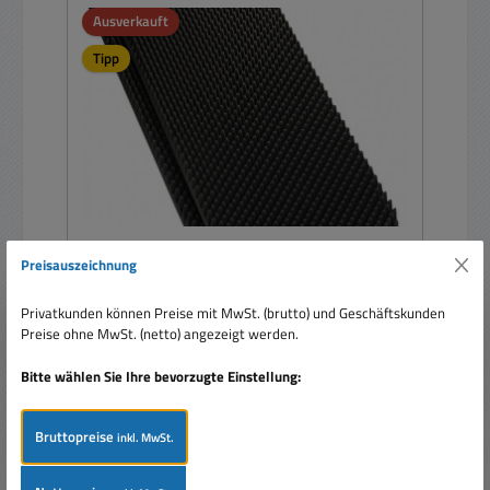
Ausverkauft
Tipp
Preisauszeichnung
Noppenschaum Anthrazit 1000x500x60mm 2er
Pack
Privatkunden können Preise mit MwSt. (brutto) und Geschäftskunden
Preise ohne MwSt. (netto) angezeigt werden.
Bitte wählen Sie Ihre bevorzugte Einstellung:
Inhalt:
2 Stück
(19,98 € / 1 Stück)
Bruttopreise
inkl. MwSt.
Regulärer Preis:
39,95 €