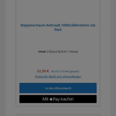
Noppenschaum Anthrazit 1000x500x40mm 2er
Pack
Inhalt:
2 Stück
(16,25 € / 1 Stück)
Verkaufspreis:
32,50 €
Regulärer Preis:
36,50 €
(10.96% gespart)
Preise inkl. MwSt. zzgl. Versandkosten
In den Warenkorb