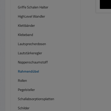
Rahme
Wir
Griffe Schalen Halter
F
HighLevel Wandler
Kun
Durch
Klettbänder
Ze
Klebeband
Ei
Dur
Lautsprecherdosen
Durch
Lautstärkeregler
12mm
Dü
Noppenschaumstoff
Holzl
Rahmendübel
1-Sa
Rollen
Pegelsteller
Schallabsorptionsplatten
Schilder