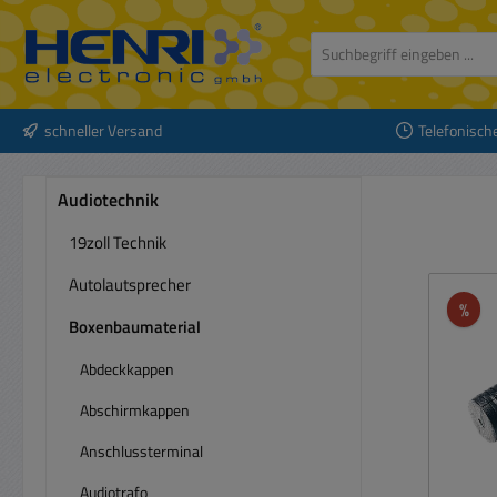
 Hauptinhalt springen
Zur Suche springen
Zur Hauptnavigation springen
schneller Versand
Telefonisch
Audiotechnik
19zoll Technik
Autolautsprecher
Rab
%
Boxenbaumaterial
Abdeckkappen
Abschirmkappen
Anschlussterminal
Audiotrafo