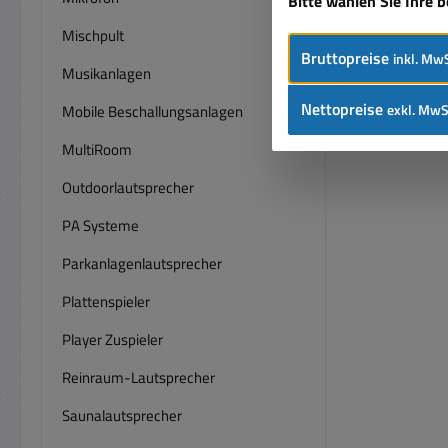
Bitte wählen Sie Ihre 
Mischpult
Bruttopreise
inkl. MwS
Musikanlagen
Nettopreise
exkl. MwS
Mobile Beschallungsanlagen
MultiRoom
Outdoorlautsprecher
PA Systeme
Parkanlagenlautsprecher
Plattenspieler
Player Zuspieler
Reinraum-Lautsprecher
Saunalautsprecher