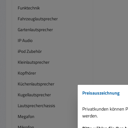
Funktechnik
Fahrzeuglautsprecher
Gartenlautsprecher
IP Audio
iPod Zubehör
Kleinlautsprecher
Kopfhörer
Küchenlautsprecher
Preisauszeichnung
Kugellautsprecher
Lautsprecherchassis
Privatkunden können Pr
werden.
Megafon
Mikrofon