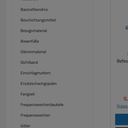
Bassreflexrohre
Beschichtungsmittel
R
Bezugsmaterial
Boxenfüße
Dämmmaterial
Befes
Dichtband
Einschlagmuttern
Rahme
Ersatzschwingspulen
Fangseil
Lau
Ve
0
Löch
Frequenzweichenbauteile
Preise
ein
Frequenzweichen
B
Fro
Gitter