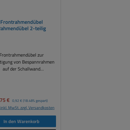
Frontrahmendübel
ahmendübel 2-teilig
Frontrahmendübel zur
tigung von Bespannrahmen
auf der Schallwand
ndübel zur Befestigung von
Bespannrahmen auf
der Schallwand einer
tsprecherbox. Bohrung der
rkaufspreis:
Regulärer Preis:
,75 €
0,92 €
(18.48% gespart)
er ( 10mm Durchmesser) in
 inkl. MwSt. zzgl. Versandkosten
em Arbeitsgang durch den
espannrahmen bis in die
In den Warenkorb
ntplatte. Danach wird der